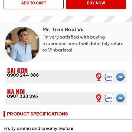
ADD TO CART
BUY NOW
Mr. Tran Hoai Vu
I’m very satisfied with buying
experience here. I will definitely return
to Vinbarista!
SAI GON
0909 244 388
HA NOI
0907 838 395
PRODUCT SPECIFICATIONS
Fruity aroma and creamy texture