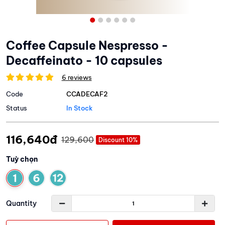
Coffee Capsule Nespresso -
Decaffeinato - 10 capsules
6 reviews
Code
CCADECAF2
Status
In Stock
116,640đ
129,600
Discount 10%
Tuỳ chọn
Quantity