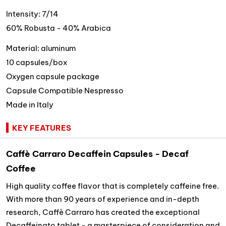
Intensity: 7/14
60% Robusta - 40% Arabica
Material: aluminum
10 capsules/box
Oxygen capsule package
Capsule Compatible Nespresso
Made in Italy
KEY FEATURES
Caffè Carraro Decaffein Capsules - Decaf
Coffee
High quality coffee flavor that is completely caffeine free.
With more than 90 years of experience and in-depth
research, Caffè Carraro has created the exceptional
Decaffeinato tablet - a masterpiece of consideration and