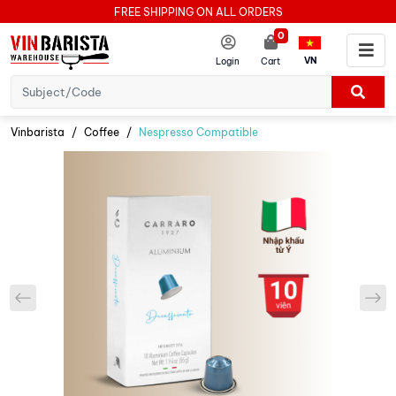
FREE SHIPPING ON ALL ORDERS
0
VN
Login
Cart
Vinbarista
Coffee
Nespresso Compatible
prev