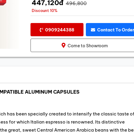
447,120đ
496,800
Discount 10%
0909244388
Contact To Orde
Come to Showroom
OMPATIBLE ALUMINUM CAPSULES
h has been specially created to intensify the classic taste o
ss for which Italian espresso is renowned. Its distinctive
 the great, sweet Central American Arabica beans with the be