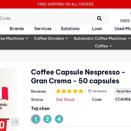
FREE SHIPPING ON ALL ORDERS
0909
Brands
Services
Solutions
Loan
Used Ma
fee Machines
Coffee Grinders
Automatic Coffee Machines
Coffee
Coffee Capsule Nespresso -
Gran Crema - 50 capsules
15 reviews
Reviews
Read Re
Status
Out Stock
Code
CCAGRA
Tuỳ chọn
next