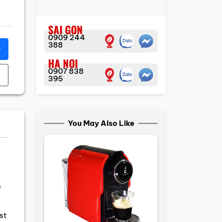
SAI GON
0909 244
388
r
HA NOI
0907 838
395
You May Also Like
f
st