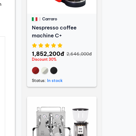
n
Carraro
Nespresso coffee
machine C+
1,852,200đ
2,646,000đ
Discount 30%
Status:
In stock