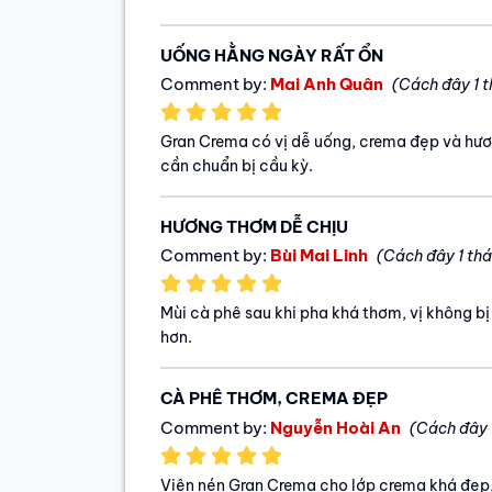
UỐNG HẰNG NGÀY RẤT ỔN
Comment by:
Mai Anh Quân
(Cách đây 1 
Gran Crema có vị dễ uống, crema đẹp và hươ
cần chuẩn bị cầu kỳ.
HƯƠNG THƠM DỄ CHỊU
Comment by:
Bùi Mai Linh
(Cách đây 1 th
Mùi cà phê sau khi pha khá thơm, vị không 
hơn.
CÀ PHÊ THƠM, CREMA ĐẸP
Comment by:
Nguyễn Hoài An
(Cách đây 
Viên nén Gran Crema cho lớp crema khá đẹp,