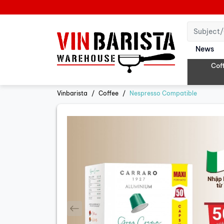
News
Cof
Vinbarista
Coffee
Nespresso Compatible
prev