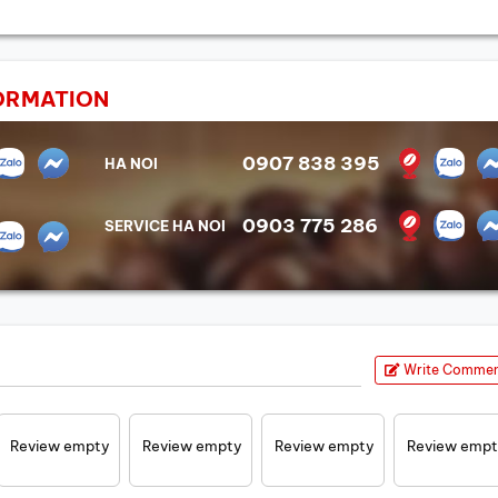
ORMATION
0907 838 395
HA NOI
0903 775 286
SERVICE HA NOI
Write Comme
Review empty
Review empty
Review empty
Review emp