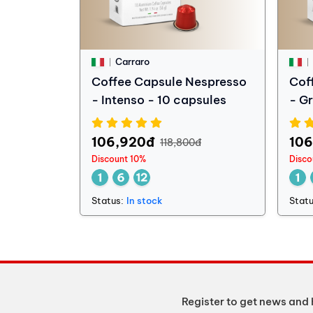
Carraro
Coffee Capsule Nespresso
Cof
- Intenso - 10 capsules
- G
106,920đ
10
118,800đ
Discount 10%
Disco
Status:
In stock
Statu
Register to get news and 