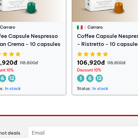
Carraro
Carraro
fee Capsule Nespresso
Coffee Capsule Nespre
ran Crema - 10 capsules
- Ristretto - 10 capsule
6,920đ
106,920đ
118,800đ
118,800đ
unt 10%
Discount 10%
s:
In stock
Status:
In stock
hot deals