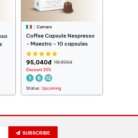
Carraro
Coffee Capsule Nespresso
sso
- Maestro - 10 capsules
s
95,040đ
118,800đ
Discount 20%
Status:
Upcoming
SUBSCRIBE