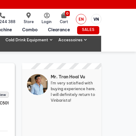
0
EN
VN
 244 388
Store
Login
Cart
chine
Combo
Clearance
SALES
Cold Drink Equipment
Accessoires
Mr. Tran Hoai Vu
I’m very satisfied with
buying experience here.
I will definitely return to
view
Vinbarista!
C501