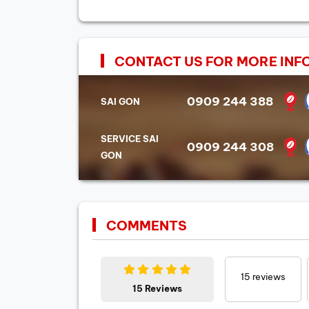
CONTACT US FOR MORE INF
0909 244 388
SAI GON
SERVICE SAI
0909 244 308
GON
COMMENTS
15
reviews
15 Reviews