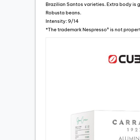
Brazilian Santos varieties. Extra body is 
Robusta beans.
Intensity: 9/14
*The trademark Nespresso® is not proper