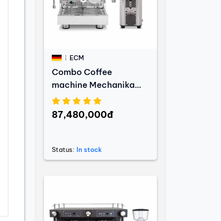
ECM
Combo Coffee
machine Mechanika
MAX + Coffee grinder
C-Automatik 54
87,480,000đ
Status:
In stock