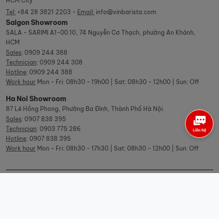
HCM City
Tel:
+84 28 3821 2203 -
Email:
info@vinbarista.com
Saigon Showroom
SALA - SARIMI A1-00.10, 74 Nguyễn Cơ Thạch, phường An Khánh,
HCM
Sales
:
0909 244 388
Technician
:
0909 244 308
Hotline
:
0909 244 388
Work hour
Mon - Fri: 08h30 - 19h00 | Sat: 08h30 - 12h00 | Sun: Off
Ha Noi Showroom
87 Lê Hồng Phong, Phường Ba Đình, Thành Phố Hà Nội.
Sales
:
0907 838 395
Technician
:
0903 775 286
Hotline
:
0907 838 395
Work hour
Mon - Fri: 08h30 - 17h30 | Sat: 08h30 - 12h00 | Sun: Off
© Copyright Vinbarista.com. All Rights Reserved 2026.
Designed by: iCreate.vn