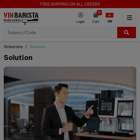
FREE SHIPPING ON ALL ORDERS
0
VN
Login
Cart
Vinbarista
Solution
Solution