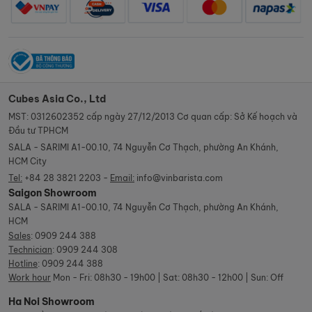
Cubes Asia Co., Ltd
MST: 0312602352 cấp ngày 27/12/2013 Cơ quan cấp: Sở Kế hoạch và
Đầu tư TPHCM
SALA - SARIMI A1-00.10, 74 Nguyễn Cơ Thạch, phường An Khánh,
HCM City
Tel:
+84 28 3821 2203 -
Email:
info@vinbarista.com
Saigon Showroom
SALA - SARIMI A1-00.10, 74 Nguyễn Cơ Thạch, phường An Khánh,
HCM
Sales
:
0909 244 388
Technician
:
0909 244 308
Hotline
:
0909 244 388
Work hour
Mon - Fri: 08h30 - 19h00 | Sat: 08h30 - 12h00 | Sun: Off
Ha Noi Showroom