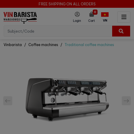
FREE SHIPPING ON ALL ORDERS
0
VN
Login
Cart
Vinbarista
Coffee machines
Traditional coffee machines
prev