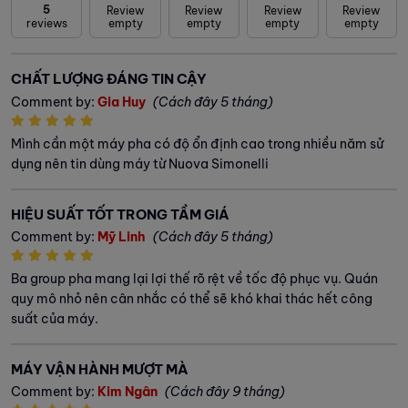
5
Review
Review
Review
Review
reviews
empty
empty
empty
empty
CHẤT LƯỢNG ĐÁNG TIN CẬY
Comment by:
Gia Huy
(Cách đây 5 tháng)
Mình cần một máy pha có độ ổn định cao trong nhiều năm sử
dụng nên tin dùng máy từ Nuova Simonelli
HIỆU SUẤT TỐT TRONG TẦM GIÁ
Comment by:
Mỹ Linh
(Cách đây 5 tháng)
Ba group pha mang lại lợi thế rõ rệt về tốc độ phục vụ. Quán
quy mô nhỏ nên cân nhắc có thể sẽ khó khai thác hết công
suất của máy.
MÁY VẬN HÀNH MƯỢT MÀ
Comment by:
Kim Ngân
(Cách đây 9 tháng)