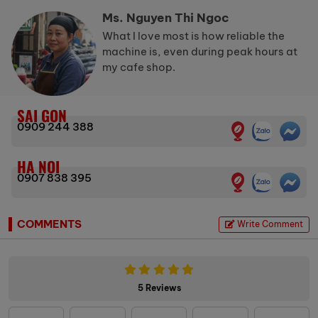
Ms. Nguyen Thi Ngoc
What I love most is how reliable the
machine is, even during peak hours at
my cafe shop.
SAI GON
0909 244 388
HA NOI
0907 838 395
COMMENTS
Write Comment
5 Reviews