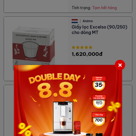
Tình trạng:
Tạm hết hàng
Animo
Giấy lọc Excelso (90/250)
cho dòng MT
1,620,000đ
Tình trạng:
Đang có hàng
Animo
Giấy lọc Combiline CB
5/Sheet (101/317)
3,996,000đ