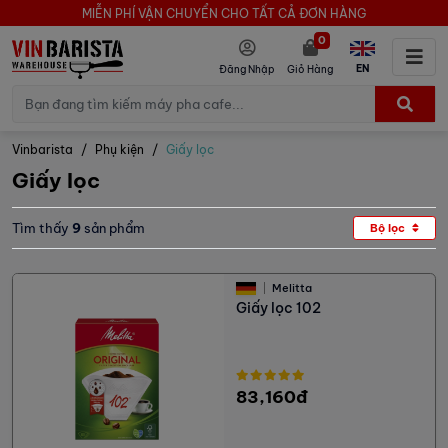
MIỄN PHÍ VẬN CHUYỂN CHO TẤT CẢ ĐƠN HÀNG
0
EN
Đăng Nhập
Giỏ Hàng
Vinbarista
Phụ kiện
Giấy lọc
Giấy lọc
Tìm thấy
9
sản phẩm
Bộ lọc
Melitta
Giấy lọc 102
83,160đ