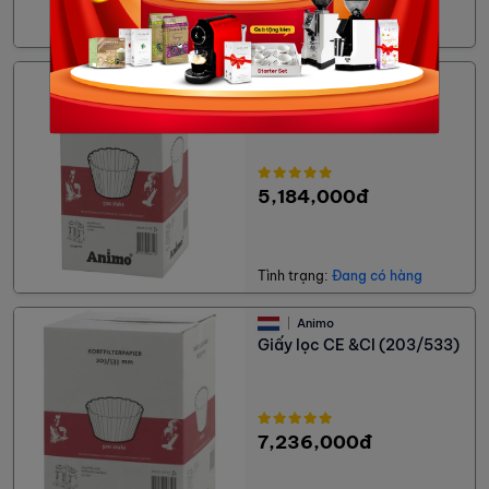
Tình trạng:
Đang có hàng
Animo
Giấy lọc Combiline CB
10/Sheet (152/457)
5,184,000đ
Tình trạng:
Đang có hàng
Animo
Giấy lọc CE &CI (203/533)
7,236,000đ