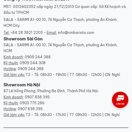
Cà phê hạt được phân loại theo hai loại chính là
MST: 0312602352 cấp ngày 27/12/2013 Cơ quan cấp: Sở Kế hoạch và
Arabica và Robusta. Ngoài ra, còn có các loại hạt cà
Đầu tư TPHCM
phê khác như Culi, Moka, Cherry, Catimor.
SALA - SARIMI A1-00.10, 74 Nguyễn Cơ Thạch, phường An Khánh,
HCM City
Cà phê Arabica:
Được trồng ở độ cao trên
Tel:
+84 28 3821 2203 -
Email:
info@vinbarista.com
600m, có hình dạng hạt hơi dài, vị chua nhẹ xen
Showroom Sài Gòn
SALA - SARIMI A1-00.10, 74 Nguyễn Cơ Thạch, phường An Khánh,
lẫn với vị đắng nhẹ, màu nước nâu nhạt.
HCM
Cà phê Robusta:
Hạt nhỏ hơn Arabica, có hàm
Kinh doanh
:
0909 244 388
lượng caffeine từ 2 - 4 %, vị đậm, chát và đắng
Kỹ thuật
:
0909 244 308
Hotline
:
0909 244 388
hơn Arabica.
Giờ làm việc
T2 - T6: 08h30 - 19h00 | T7: 08h30 - 12h00 | CN: Nghỉ
Cà phê Culi:
Hạt tròn trịa, mùi hương thơm và vị
Showroom Hà Nội
đắng mạnh mẽ, lượng caffeine cao hơn nhiều so
87 Lê Hồng Phong, Phường Ba Đình, Thành Phố Hà Nội.
với hạt cà phê Robusta, Arabica.
Kinh doanh
:
0907 838 395
Kỹ thuật
:
0903 775 286
Cà phê Moka:
Hạt nhỏ, cứng, có hình dạng
Hotline
:
0907 838 395
không theo quy luật, vị chua thanh thoát và
Giờ làm việc
T2 - T6: 08h30 - 17h30 | T7: 08h30 - 12h00 | CN: Nghỉ
hương vị đặc biệt.
Cà phê Cherry:
Còn gọi là cà phê mít, có vị chua