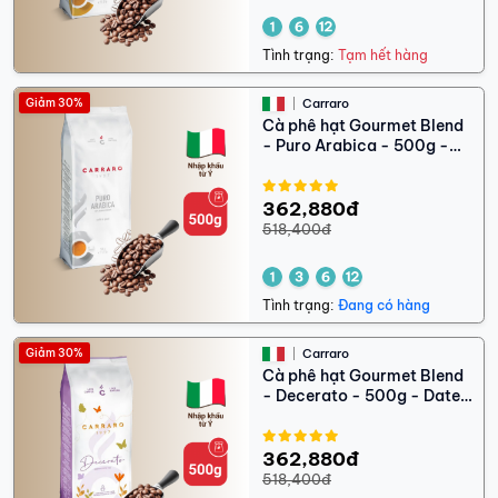
Tình trạng:
Tạm hết hàng
Giảm 30%
Carraro
Cà phê hạt Gourmet Blend
- Puro Arabica - 500g -
Date 9/2026
362,880đ
518,400đ
Tình trạng:
Đang có hàng
Giảm 30%
Carraro
Cà phê hạt Gourmet Blend
- Decerato - 500g - Date
11/2026
362,880đ
518,400đ