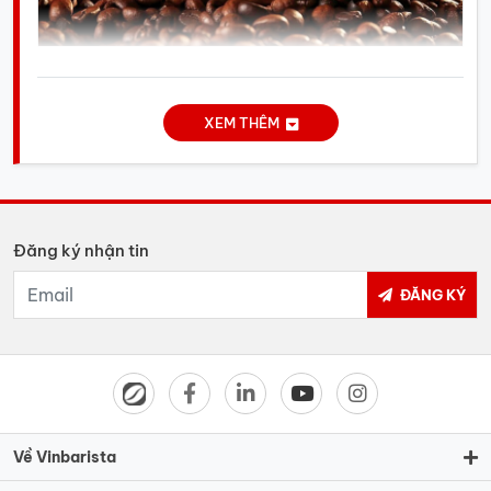
Cà phê hạt là loại cà phê giữ được nguyên hình dạng
hạt (Nguồn: Internet)
XEM THÊM
Ưu điểm khi sử dụng cà phê nguyên hạt
Dưới đây là một số lợi ích nổi bật khi sử dụng cà phê
hạt:
Đăng ký nhận tin
Hương vị thơm ngon, đậm đà:
Giữ trọn vẹn
ĐĂNG KÝ
hương vị tự nhiên của hạt cà phê, mang đến cho
bạn ly cà phê thơm ngon, đậm đà và lưu luyến.
An toàn cho sức khỏe:
Cà phê hạt nguyên chất
không chứa hóa chất độc hại, hương liệu nhân
tạo hay chất bảo quản, đảm bảo an toàn cho
sức khỏe người sử dụng.
Về Vinbarista
Dễ dàng kiểm soát chất lượng: K
hi mua cà phê