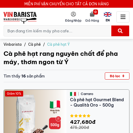
MIỄN PHÍ VẬN CHUYỂN CHO TẤT CẢ ĐƠN HÀNG
0
EN
Đăng Nhập
Giỏ Hàng
Vinbarista
Cà phê
Cà phê hạt Ý
Cà phê hạt rang nguyên chất để pha
máy, thơm ngon từ Ý
Tìm thấy
16
sản phẩm
Bộ lọc
Giảm 10%
Carraro
Cà phê hạt Gourmet Blend
- Qualità Oro - 500g
427,680đ
475,200đ