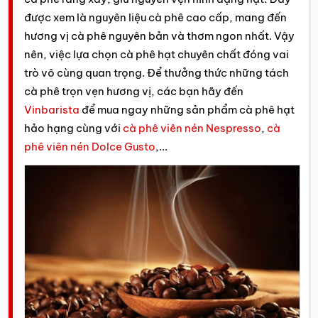
được xem là nguyên liệu cà phê cao cấp, mang đến
hương vị cà phê nguyên bản và thơm ngon nhất. Vậy
nên, việc lựa chọn cà phê hạt chuyên chất đóng vai
trò vô cùng quan trọng. Để thưởng thức những tách
cà phê trọn vẹn hương vị, các bạn hãy đến
Vinbarista
để mua ngay những sản phẩm cà phê hạt
hảo hạng cùng với
cà phê viên nén Nespresso
,
cà
phê viên nén Dolce Gusto
,...