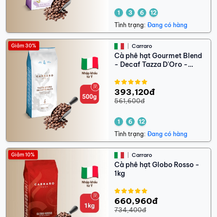
Tình trạng:
Đang có hàng
Giảm 30%
Carraro
Cà phê hạt Gourmet Blend
- Decaf Tazza D'Oro -
500g - Date 01/2027
393,120đ
561,600đ
Tình trạng:
Đang có hàng
Giảm 10%
Carraro
Cà phê hạt Globo Rosso -
1kg
660,960đ
734,400đ