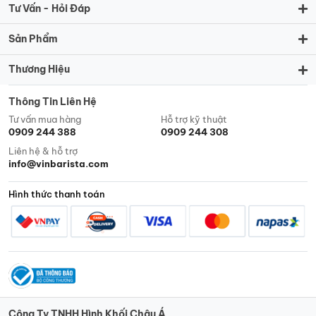
Tư Vấn - Hỏi Đáp
hạt, bạn có thể trực tiếp nhìn thấy và cảm nhận
được chất lượng của hạt cà phê, từ đó dễ dàng
Sản Phẩm
kiểm soát được chất lượng sản phẩm.
Thương Hiệu
Có thể bảo quản lâu:
Có thể bảo quản được lâu
hơn cà phê xay sẵn nếu được bảo quản đúng
Thông Tin Liên Hệ
cách.
Tư vấn mua hàng
Hỗ trợ kỹ thuật
Tạo ra trải nghiệm cà phê thú vị:
Việc tự tay xay
0909 244 388
0909 244 308
cà phê hạt và pha chế một ly cà phê nóng hổi sẽ
Liên hệ & hỗ trợ
info@vinbarista.com
mang đến cho bạn trải nghiệm cà phê thú vị và
đáng nhớ.
Hình thức thanh toán
Cà phê nguyên hạt mang lại nhiều lợi ích cho người
dùng (Nguồn: Internet)
Các loại cà phê hạt phổ biến hiện nay
Công Ty TNHH Hình Khối Châu Á