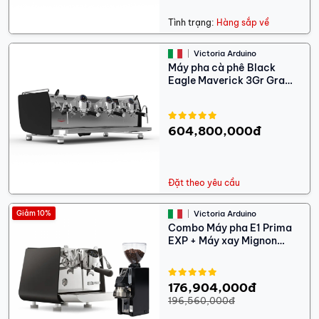
Tình trạng:
Hàng sắp về
Victoria Arduino
Máy pha cà phê Black
Eagle Maverick 3Gr Gra
Đen
604,800,000đ
Đặt theo yêu cầu
Giảm 10%
Victoria Arduino
Combo Máy pha E1 Prima
EXP + Máy xay Mignon
Libra 65 AP
176,904,000đ
196,560,000đ