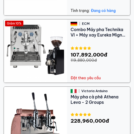
Tình trạng:
Đang có hàng
Giảm 10%
ECM
Combo Máy pha Technika
VI + Máy xay Eureka Mignon
Libra 65 AP
107,892,000đ
119,880,000đ
Đặt theo yêu cầu
Victoria Arduino
Máy pha cà phê Athena
Leva - 2 Groups
228,960,000đ