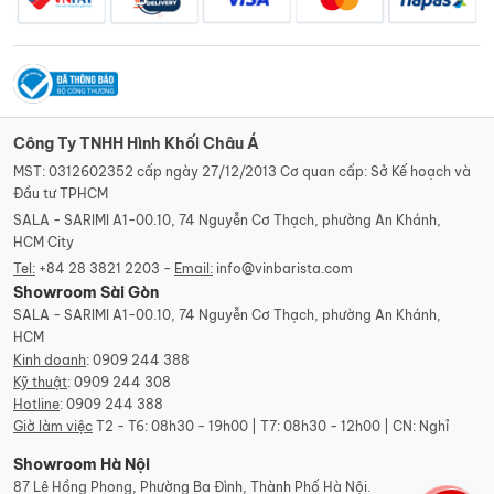
Công Ty TNHH Hình Khối Châu Á
MST: 0312602352 cấp ngày 27/12/2013 Cơ quan cấp: Sở Kế hoạch và
Đầu tư TPHCM
SALA - SARIMI A1-00.10, 74 Nguyễn Cơ Thạch, phường An Khánh,
HCM City
Tel:
+84 28 3821 2203 -
Email:
info@vinbarista.com
Showroom Sài Gòn
SALA - SARIMI A1-00.10, 74 Nguyễn Cơ Thạch, phường An Khánh,
HCM
Kinh doanh
:
0909 244 388
Kỹ thuật
:
0909 244 308
Hotline
:
0909 244 388
Giờ làm việc
T2 - T6: 08h30 - 19h00 | T7: 08h30 - 12h00 | CN: Nghỉ
Showroom Hà Nội
87 Lê Hồng Phong, Phường Ba Đình, Thành Phố Hà Nội.