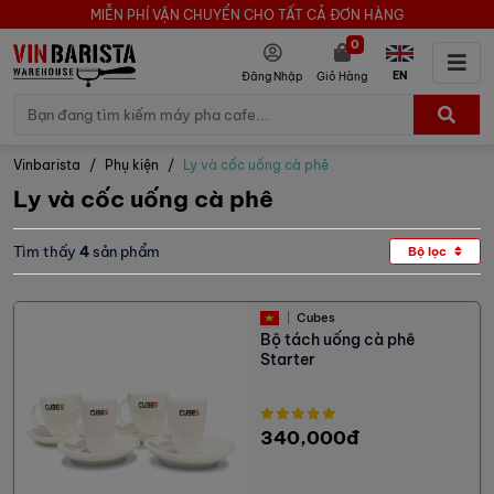
MIỄN PHÍ VẬN CHUYỂN CHO TẤT CẢ ĐƠN HÀNG
0
EN
Đăng Nhập
Giỏ Hàng
Vinbarista
Phụ kiện
Ly và cốc uống cà phê
Ly và cốc uống cà phê
Tìm thấy
4
sản phẩm
Bộ lọc
Cubes
Bộ tách uống cà phê
Starter
340,000đ