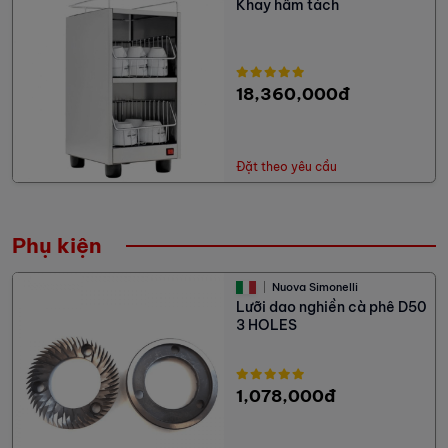
Khay hâm tách
18,360,000đ
Đặt theo yêu cầu
Phụ kiện
Nuova Simonelli
Lưỡi dao nghiền cà phê D50
3 HOLES
1,078,000đ