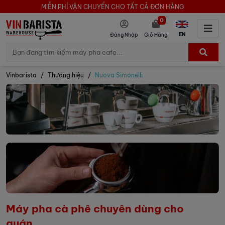
MIỄN PHÍ VẬN CHUYỂN CHO TẤT CẢ ĐƠN HÀNG
0
EN
Đăng Nhập
Giỏ Hàng
Vinbarista
Thương hiệu
Nuova Simonelli
Máy pha cà phê chuyên dùng cho
quán