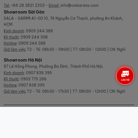
Tel:
+84 28 3821 2203 -
Email:
info@vinbarista.com
Showroom Sài Gòn
SALA - SARIMI A1-00.10, 74 Nguyễn Cơ Thạch, phường An Khánh,
HCM
Kinh doanh
:
0909 244 388
Kỹ thuật
:
0909 244 308
Hotline
:
0909 244 388
Giờ làm việc
T2 - T6: 08h30 - 19h00 | T7: 08h30 - 12h00 | CN: Nghỉ
Showroom Hà Nội
87 Lê Hồng Phong, Phường Ba Đình, Thành Phố Hà Nội.
Kinh doanh
:
0907 838 395
Kỹ thuật
:
0903 775 286
Hotline
:
0907 838 395
Giờ làm việc
T2 - T6: 08h30 - 17h30 | T7: 08h30 - 12h00 | CN: Nghỉ
© Copyright Vinbarista.com. All Rights Reserved 2026.
Designed by: iCreate.vn