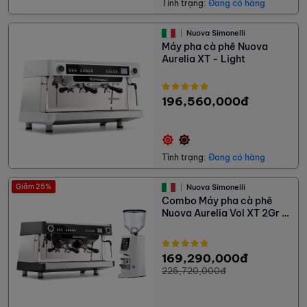
Tình trạng:
Đang có hàng
Nuova Simonelli
Máy pha cà phê Nuova
Aurelia XT - Light
196,560,000đ
Tình trạng:
Đang có hàng
Giảm 25%
Nuova Simonelli
Combo Máy pha cà phê
Nuova Aurelia Vol XT 2Gr +
Máy xay cà phê Eureka
Atom Excellence 65
169,290,000đ
225,720,000đ