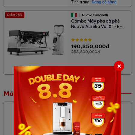
Tình trạng:
Đang có hàng
Giảm 25%
Nuova Simonelli
Combo Máy pha cà phê
Nuova Aurelia Vol XT-E-
milk - 2 Group + Máy xay
cà phê Eureka Atom
Excellence 75
190,350,000đ
253,800,000đ
Tình trạng:
Đang có hàng
Máy xay cà phê chuyên nghiệp
Nuova Simonelli
Máy xay cà phê Duo