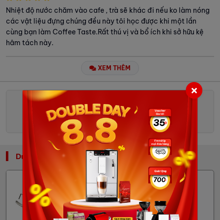
Nhiệt độ nước chăm vào cafe , trà sẽ khác đi nếu ko làm nóng
các vật liệu đựng chúng đều này tôi học được khi một lần
cùng bạn làm Coffee Taste.Rất thú vị và bổ ích khi sở hữu kệ
hâm tách này.
XEM THÊM
GỬI ĐÁNH GIÁ
Dụng Cụ Barista Khác
Cubes
Cây vẽ latte art Nuvo