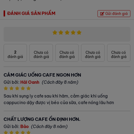
ĐÁNH GIÁ SẢN PHẨM
Gửi đánh giá
2
Chưa có
Chưa có
Chưa có
Chưa có
đánh giá
đánh giá
đánh giá
đánh giá
đánh giá
CẢM GIÁC UỐNG CAFE NGON HƠN
Gửi bởi:
Hải Oanh
(Cách đây 8 năm)
Sau khi sụng ly cafe sau khi hâm, cảm giác khi uống
cappucino dậy được vị béo của sữa, cafe nóng lâu hơn
CHẤT LƯỢNG CAFE ỔN ĐỊNH HƠN.
Gửi bởi:
Bảo
(Cách đây 8 năm)