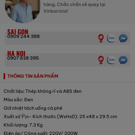
hàng. Chắc chắn sẽ quay lại
Vinbarista!
SAI GON
0909 244 388
HA NOI
0907 838 395
THÔNG TIN SẢN PHẨM
Chất liệu: Thép không rỉ và ABS đen
Màu sắc: Đen
Giữ nhiệt tách uống cà phê
Xuất xứ Ý\n- Kích thước (WxHxD): 25 x48 x 29.5 cm
Khối lượng: 7.3 Kg
Điện áp/ Công suất: 220V/ 200W