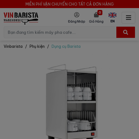
MIỄN PHÍ VẬN CHUYỂN CHO TẤT CẢ ĐƠN HÀNG
0
EN
Đăng Nhập
Giỏ Hàng
Vinbarista
Phụ kiện
Dụng cụ Barista