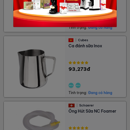
75,600đ
Tình trạng:
Đang có hàng
Cubes
Ca đánh sữa Inox
93,273đ
Tình trạng:
Đang có hàng
Schaerer
Ống Hút Sữa NC Foamer