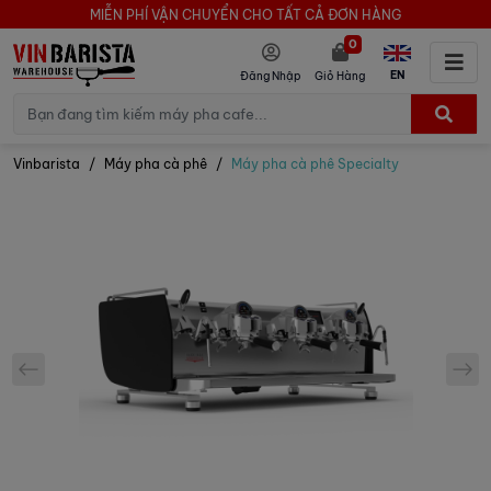
MIỄN PHÍ VẬN CHUYỂN CHO TẤT CẢ ĐƠN HÀNG
0
EN
Đăng Nhập
Giỏ Hàng
Vinbarista
Máy pha cà phê
Máy pha cà phê Specialty
prev