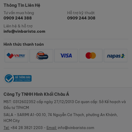
Thông Tin Liên Hệ
Tư vấn mua hàng
Hỗ trợ kỹ thuật
0909 244 388
0909 244 308
Liên hệ & hỗ trợ
info@vinbarista.com
Hình thức thanh toán
Công Ty TNHH Hình Khối Châu Á
MST: 0312602352 cấp ngày 27/12/2013 Cơ quan cấp: Sở Kế hoạch và
Đầu tư TPHCM
SALA - SARIMI A1-00.10, 74 Nguyễn Cơ Thạch, phường An Khánh,
HCM City
Tel:
+84 28 3821 2203 -
Email:
info@vinbarista.com