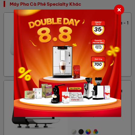
Máy Pha Cà Phê Specialty Khác
Victoria Arduino
Máy pha cà phê E1 Prima - 1
Group
170,640,000đ
Tình trạng:
Đang có hàng
Victoria Arduino
Máy pha cà phê E1 Prima
EXP - 1 Group
180,360,000đ