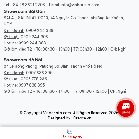
Tel:
+84 28 3821 2203 -
Email:
info@vinbarista.com
Showroom Sài Gòn
SALA - SARIMI A1-00.10, 74 Nguyễn Cơ Thạch, phường An Khánh,
HCM
Kinh doanh
:
0909 244 388
Kỹ thuật
:
0909 244 308
Hotline
:
0909 244 388
Giờ làm việc
T2 - T6: 08h30 - 19h00 | T7: 08h30 - 12h00 | CN: Nghỉ
Showroom Hà Nội
87 Lê Hồng Phong, Phường Ba Đình, Thành Phố Hà Nội.
Kinh doanh
:
0907 838 395
Kỹ thuật
:
0903 775 286
Hotline
:
0907 838 395
Giờ làm việc
T2 - T6: 08h30 - 17h30 | T7: 08h30 - 12h00 | CN: Nghỉ
© Copyright Vinbarista.com. All Rights Reserved 2026.
Designed by: iCreate.vn
Liên hệ ngay