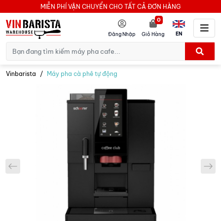
MIỄN PHÍ VẬN CHUYỂN CHO TẤT CẢ ĐƠN HÀNG
0
EN
Đăng Nhập
Giỏ Hàng
Vinbarista
Máy pha cà phê tự động
prev