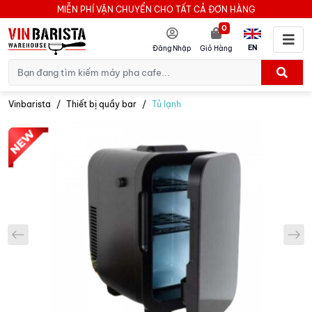
MIỄN PHÍ VẬN CHUYỂN CHO TẤT CẢ ĐƠN HÀNG
0
EN
Đăng Nhập
Giỏ Hàng
Vinbarista
Thiết bị quầy bar
Tủ lạnh
prev