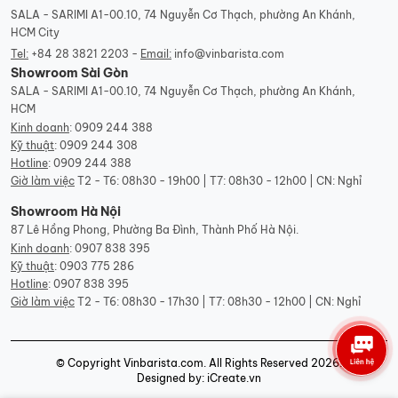
SALA - SARIMI A1-00.10, 74 Nguyễn Cơ Thạch, phường An Khánh,
HCM City
Tel:
+84 28 3821 2203 -
Email:
info@vinbarista.com
Showroom Sài Gòn
SALA - SARIMI A1-00.10, 74 Nguyễn Cơ Thạch, phường An Khánh,
HCM
Kinh doanh
:
0909 244 388
Kỹ thuật
:
0909 244 308
Hotline
:
0909 244 388
Giờ làm việc
T2 - T6: 08h30 - 19h00 | T7: 08h30 - 12h00 | CN: Nghỉ
Showroom Hà Nội
87 Lê Hồng Phong, Phường Ba Đình, Thành Phố Hà Nội.
Kinh doanh
:
0907 838 395
Kỹ thuật
:
0903 775 286
Hotline
:
0907 838 395
Giờ làm việc
T2 - T6: 08h30 - 17h30 | T7: 08h30 - 12h00 | CN: Nghỉ
© Copyright Vinbarista.com. All Rights Reserved 2026.
Designed by: iCreate.vn