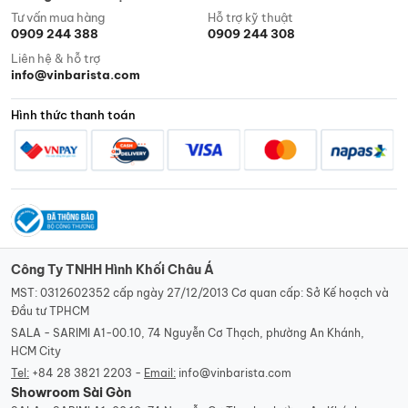
Tư vấn mua hàng
Hỗ trợ kỹ thuật
0909 244 388
0909 244 308
Liên hệ & hỗ trợ
info@vinbarista.com
Hình thức thanh toán
Công Ty TNHH Hình Khối Châu Á
MST: 0312602352 cấp ngày 27/12/2013 Cơ quan cấp: Sở Kế hoạch và
Đầu tư TPHCM
SALA - SARIMI A1-00.10, 74 Nguyễn Cơ Thạch, phường An Khánh,
HCM City
Tel:
+84 28 3821 2203 -
Email:
info@vinbarista.com
Showroom Sài Gòn