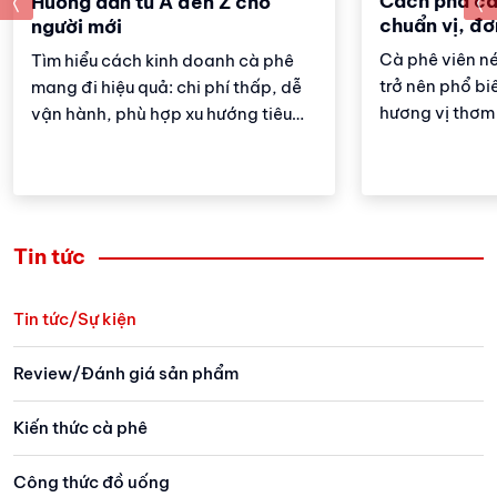
Cách pha cà
prev
Hướng dẫn từ A đến Z cho
chuẩn vị, đơ
người mới
Cà phê viên n
Tìm hiểu cách kinh doanh cà phê
trở nên phổ biế
mang đi hiệu quả: chi phí thấp, dễ
hương vị thơm
vận hành, phù hợp xu hướng tiêu
nào để pha đư
dùng nhanh và tiện lợi.
viên nén ngon
Tin tức
Tin tức/Sự kiện
Review/Đánh giá sản phẩm
Kiến thức cà phê
Công thức đồ uống