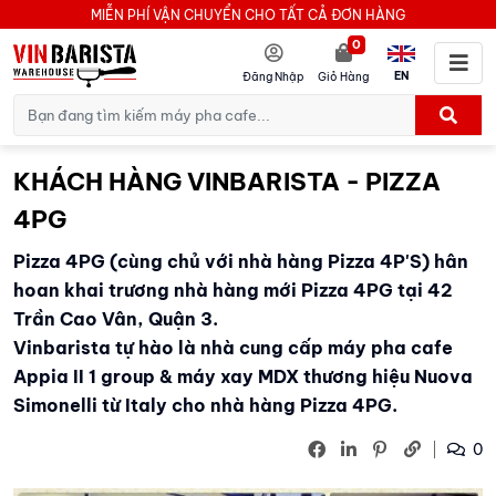
MIỄN PHÍ VẬN CHUYỂN CHO TẤT CẢ ĐƠN HÀNG
0
EN
Đăng Nhập
Giỏ Hàng
KHÁCH HÀNG VINBARISTA - PIZZA
4PG
Pizza 4PG (cùng chủ với nhà hàng Pizza 4P'S) hân
hoan khai trương nhà hàng mới Pizza 4PG tại 42
Trần Cao Vân, Quận 3.
Vinbarista tự hào là nhà cung cấp máy pha cafe
Appia II 1 group & máy xay MDX thương hiệu Nuova
Simonelli từ Italy cho nhà hàng Pizza 4PG.
0