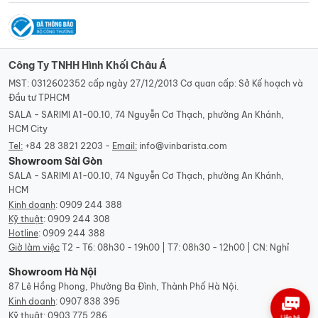
Công Ty TNHH Hình Khối Châu Á
MST: 0312602352 cấp ngày 27/12/2013 Cơ quan cấp: Sở Kế hoạch và
Đầu tư TPHCM
SALA - SARIMI A1-00.10, 74 Nguyễn Cơ Thạch, phường An Khánh,
HCM City
Tel:
+84 28 3821 2203 -
Email:
info@vinbarista.com
Showroom Sài Gòn
SALA - SARIMI A1-00.10, 74 Nguyễn Cơ Thạch, phường An Khánh,
HCM
Kinh doanh
:
0909 244 388
Kỹ thuật
:
0909 244 308
Hotline
:
0909 244 388
Giờ làm việc
T2 - T6: 08h30 - 19h00 | T7: 08h30 - 12h00 | CN: Nghỉ
Showroom Hà Nội
87 Lê Hồng Phong, Phường Ba Đình, Thành Phố Hà Nội.
Kinh doanh
:
0907 838 395
Kỹ thuật
:
0903 775 286