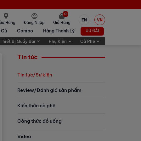
0
EN
VN
ửa Hàng
Đăng Nhập
Giỏ Hàng
 Cũ
Combo
Hàng Thanh Lý
ƯU ĐÃI
Thiết Bị Quầy Bar
Phụ Kiện
Cà Phê
Tin tức
Tin tức/Sự kiện
Review/Đánh giá sản phẩm
Kiến thức cà phê
Công thức đồ uống
Video