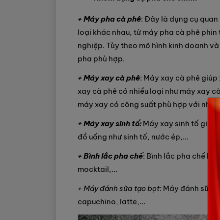
+ Máy pha cà phê
: Đây là dụng cụ quan
loại khác nhau, từ máy pha cà phê phin
nghiệp. Tùy theo mô hình kinh doanh và
pha phù hợp.
+ Máy xay cà phê
: Máy xay cà phê giúp
xay cà phê có nhiều loại như máy xay cà
máy xay có công suất phù hợp với nhu 
+ Máy xay sinh tố:
Máy xay sinh tố giúp x
đồ uống như sinh tố, nước ép,...
+ Bình lắc pha chế
: Bình lắc pha chế là
mocktail,...
+ Máy đánh sữa tạo bọt
: Máy đánh sữa t
capuchino, latte,...