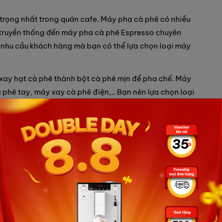
 trọng nhất trong quán cafe. Máy pha cà phê có nhiều
 truyền thống đến máy pha cà phê Espresso chuyên
 nhu cầu khách hàng mà bạn có thể lựa chọn loại máy
 xay hạt cà phê thành bột cà phê mịn để pha chế. Máy
 phê tay, máy xay cà phê điện,.. Bạn nên lựa chọn loại
cầu sử dụng của quán.
ay nhuyễn các loại trái cây, rau củ để pha chế các loại
 dụng cụ cần thiết để pha chế các loại đồ uống cocktail,
ạo bọt giúp tạo bọt sữa để pha các loại đồ uống như