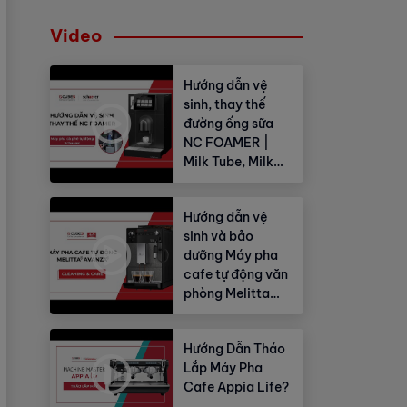
Video
Hướng dẫn vệ
sinh, thay thế
đường ống sữa
NC FOAMER |
Milk Tube, Milk
Hose
Hướng dẫn vệ
sinh và bảo
dưỡng Máy pha
cafe tự động văn
phòng Melitta
Avanza®
Hướng Dẫn Tháo
Lắp Máy Pha
Cafe Appia Life?