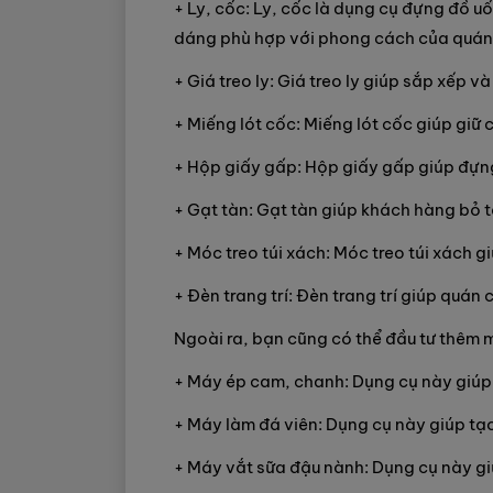
+ Ly, cốc: Ly, cốc là dụng cụ đựng đồ uố
dáng phù hợp với phong cách của quán
+ Giá treo ly: Giá treo ly giúp sắp xếp 
+ Miếng lót cốc: Miếng lót cốc giúp giữ c
+ Hộp giấy gấp: Hộp giấy gấp giúp đựn
+ Gạt tàn: Gạt tàn giúp khách hàng bỏ t
+ Móc treo túi xách: Móc treo túi xách g
+ Đèn trang trí: Đèn trang trí giúp quán 
Ngoài ra, bạn cũng có thể đầu tư thêm 
+ Máy ép cam, chanh: Dụng cụ này giúp
+ Máy làm đá viên: Dụng cụ này giúp tạo
+ Máy vắt sữa đậu nành: Dụng cụ này g