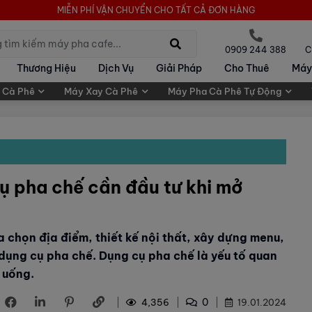
MIỄN PHÍ VẬN CHUYỂN CHO TẤT CẢ ĐƠN HÀNG
0909 244 388
C
Thương Hiệu
Dịch Vụ
Giải Pháp
Cho Thuê
Máy
 Cà Phê
Máy Xay Cà Phê
Máy Pha Cà Phê Tự Động
ụ pha chế cần đầu tư khi mở
a chọn địa điểm, thiết kế nội thất, xây dựng menu,
 dụng cụ pha chế. Dụng cụ pha chế là yếu tố quan
 uống.
0
4,356
19.01.2024