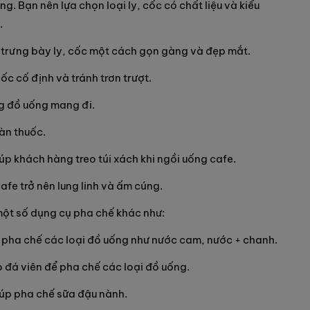
ng. Bạn nên lựa chọn loại ly, cốc có chất liệu và kiểu
.
và trưng bày ly, cốc một cách gọn gàng và đẹp mắt.
ốc cố định và tránh trơn trượt.
g đồ uống mang đi.
àn thuốc.
iúp khách hàng treo túi xách khi ngồi uống cafe.
cafe trở nên lung linh và ấm cúng.
một số dụng cụ pha chế khác như:
 pha chế các loại đồ uống như nước cam, nước + chanh.
 đá viên để pha chế các loại đồ uống.
iúp pha chế sữa đậu nành.