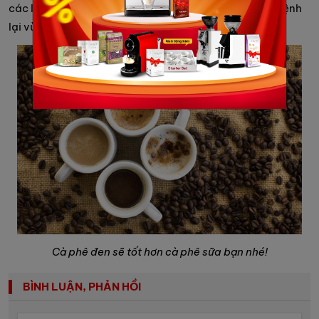
các loại cà phê pha tạp chất vừa không ngăn ngừa bệnh
lại vừa hại sức khỏe hơn đấy.
Cà phê đen sẽ tốt hơn cà phê sữa bạn nhé!
BÌNH LUẬN, PHẢN HỒI