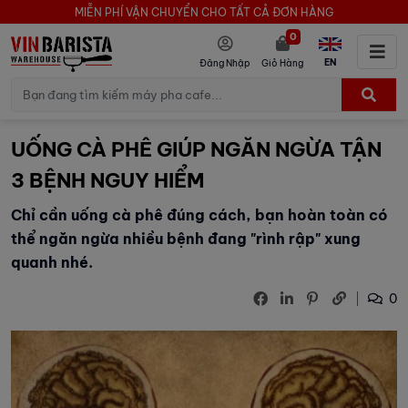
MIỄN PHÍ VẬN CHUYỂN CHO TẤT CẢ ĐƠN HÀNG
0
EN
Đăng Nhập
Giỏ Hàng
UỐNG CÀ PHÊ GIÚP NGĂN NGỪA TẬN
3 BỆNH NGUY HIỂM
Chỉ cần uống cà phê đúng cách, bạn hoàn toàn có
thể ngăn ngừa nhiều bệnh đang "rình rập" xung
quanh nhé.
0