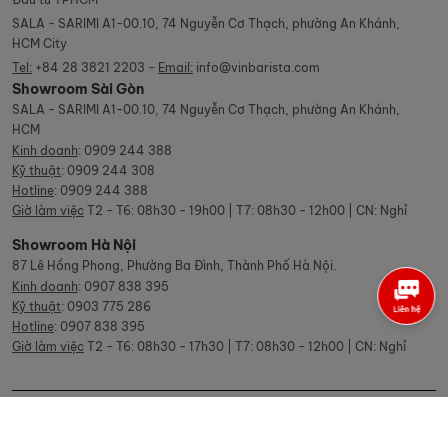
SALA - SARIMI A1-00.10, 74 Nguyễn Cơ Thạch, phường An Khánh,
HCM City
Tel:
+84 28 3821 2203 -
Email:
info@vinbarista.com
Showroom Sài Gòn
SALA - SARIMI A1-00.10, 74 Nguyễn Cơ Thạch, phường An Khánh,
HCM
Kinh doanh
:
0909 244 388
Kỹ thuật
:
0909 244 308
Hotline
:
0909 244 388
Giờ làm việc
T2 - T6: 08h30 - 19h00 | T7: 08h30 - 12h00 | CN: Nghỉ
Showroom Hà Nội
87 Lê Hồng Phong, Phường Ba Đình, Thành Phố Hà Nội.
Kinh doanh
:
0907 838 395
Kỹ thuật
:
0903 775 286
Hotline
:
0907 838 395
Giờ làm việc
T2 - T6: 08h30 - 17h30 | T7: 08h30 - 12h00 | CN: Nghỉ
© Copyright Vinbarista.com. All Rights Reserved 2026.
Designed by: iCreate.vn