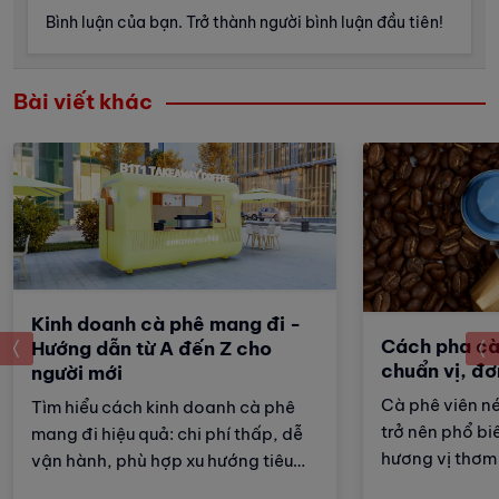
Bình luận của bạn. Trở thành người bình luận đầu tiên!
Bài viết khác
Kinh doanh cà phê mang đi -
Cách pha cà
prev
Hướng dẫn từ A đến Z cho
chuẩn vị, đơ
người mới
Cà phê viên n
Tìm hiểu cách kinh doanh cà phê
trở nên phổ biế
mang đi hiệu quả: chi phí thấp, dễ
hương vị thơm
vận hành, phù hợp xu hướng tiêu
nào để pha đư
dùng nhanh và tiện lợi.