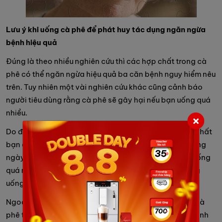
Lưu ý khi uống cà phê để phát huy tác dụng ngăn ngừa
bệnh hiệu quả
Đúng là theo nhiều nghiên cứu thì các hợp chất trong cà
phê có thể ngăn ngừa hiệu quả ba căn bệnh nguy hiểm nêu
trên. Tuy nhiên một vài nghiên cứu khác cũng cảnh báo
người tiêu dùng rằng cà phê sẽ gây hại nếu bạn uống quá
nhiều.
Do đó, nếu muốn hưởng các lợi ích của cà phê thì tốt nhất
bạn chỉ nên tiêu thụ một hoặc hai tách nhỏ cà phê trong
ngày, không nên dùng thêm đường hoặc sữa. Đừng uống
quá nhiều cà phê sẽ không tốt cho sức khỏe. Và không
uống cafe sau 15h nhé!
Ngoài ra, để phát huy tác dụng ngăn ngừa bệnh của cà
phê thì bạn phải uống cà phê đảm bảo chất lượng, tránh