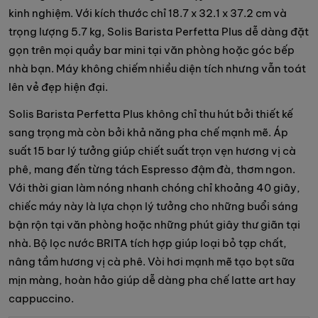
kinh nghiệm. Với kích thước chỉ 18.7 x 32.1 x 37.2 cm và
trọng lượng 5.7 kg, Solis Barista Perfetta Plus dễ dàng đặt
gọn trên mọi quầy bar mini tại văn phòng hoặc góc bếp
nhà bạn. Máy không chiếm nhiều diện tích nhưng vẫn toát
lên vẻ đẹp hiện đại.
Solis Barista Perfetta Plus không chỉ thu hút bởi thiết kế
sang trọng mà còn bởi khả năng pha chế mạnh mẽ. Áp
suất 15 bar lý tưởng giúp chiết suất trọn vẹn hương vị cà
phê, mang đến từng tách Espresso đậm đà, thơm ngon.
Với thời gian làm nóng nhanh chóng chỉ khoảng 40 giây,
chiếc máy này là lựa chọn lý tưởng cho những buổi sáng
bận rộn tại văn phòng hoặc những phút giây thư giãn tại
nhà. Bộ lọc nước BRITA tích hợp giúp loại bỏ tạp chất,
nâng tầm hương vị cà phê. Vòi hơi mạnh mẽ tạo bọt sữa
mịn màng, hoàn hảo giúp dễ dàng pha chế latte art hay
cappuccino.