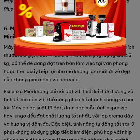
Máy pha cà phê espresso nhỏ gọn Solis Barista Perfetta
Plus (Nguồn: Internet)
6. Máy pha cà phê viên nén Nespresso Essenza
Mini
Máy pha cà phê viên nén Nespresso Essenza Mini với kích
thước nhỏ gọn, 20.4 x 33 x 8.4 cm và trọng lượng chỉ 2.3
kg, có thể dễ dàng đặt trên bàn làm việc tại văn phòng
hoặc trên quầy bếp tại nhà mà không làm mất đi vẻ đẹp
của không gian sống và làm việc.
Essenza Mini không chỉ nổi bật với thiết kế thời thượng và
tinh tế, mà còn với khả năng pha chế nhanh chóng và tiện
lợi. Máy có áp suất 19 Bar, đảm bảo mỗi tách espresso
hay lungo đều đạt chất lượng tốt nhất, với lớp crema dày
và hương vị đậm đà. Đặc biệt, tính năng tự động tắt sau 9
phút không sử dụng giúp tiết kiệm điện, phù hợp với nhịp