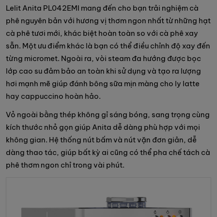
Lelit Anita PL042EMI mang đến cho bạn trải nghiệm cà
phê nguyên bản với hương vị thơm ngon nhất từ những hạt
cà phê tươi mới, khác biệt hoàn toàn so với cà phê xay
sẵn. Một ưu điểm khác là bạn có thể điều chỉnh độ xay đến
từng micromet. Ngoài ra, vòi steam đa hướng được bọc
lớp cao su đảm bảo an toàn khi sử dụng và tạo ra lượng
hơi mạnh mẽ giúp đánh bông sữa mịn màng cho ly latte
hay cappuccino hoàn hảo.
Vỏ ngoài bằng thép không gỉ sáng bóng, sang trọng cùng
kích thước nhỏ gọn giúp Anita dễ dàng phù hợp với mọi
không gian. Hệ thống nút bấm và nút vặn đơn giản, dễ
dàng thao tác, giúp bất kỳ ai cũng có thể pha chế tách cà
phê thơm ngon chỉ trong vài phút.