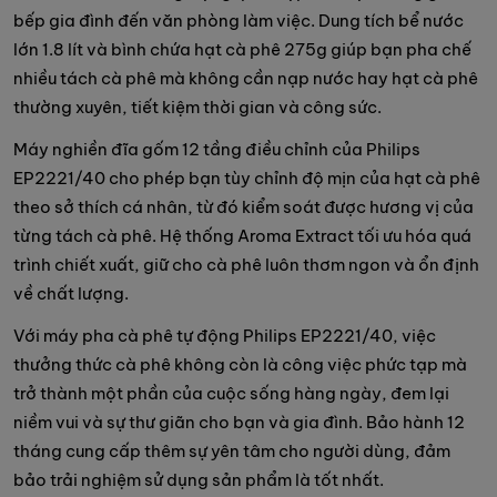
bếp gia đình đến văn phòng làm việc. Dung tích bể nước
lớn 1.8 lít và bình chứa hạt cà phê 275g giúp bạn pha chế
nhiều tách cà phê mà không cần nạp nước hay hạt cà phê
thường xuyên, tiết kiệm thời gian và công sức.
Máy nghiền đĩa gốm 12 tầng điều chỉnh của Philips
EP2221/40 cho phép bạn tùy chỉnh độ mịn của hạt cà phê
theo sở thích cá nhân, từ đó kiểm soát được hương vị của
từng tách cà phê. Hệ thống Aroma Extract tối ưu hóa quá
trình chiết xuất, giữ cho cà phê luôn thơm ngon và ổn định
về chất lượng.
Với máy pha cà phê tự động Philips EP2221/40, việc
thưởng thức cà phê không còn là công việc phức tạp mà
trở thành một phần của cuộc sống hàng ngày, đem lại
niềm vui và sự thư giãn cho bạn và gia đình. Bảo hành 12
tháng cung cấp thêm sự yên tâm cho người dùng, đảm
bảo trải nghiệm sử dụng sản phẩm là tốt nhất.