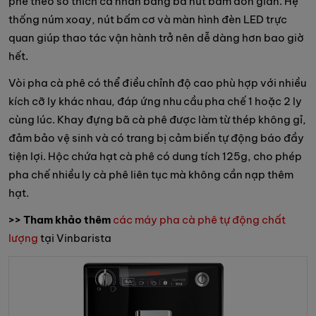
phê theo sở thích cá nhân bằng ba nút bấm đơn giản. Hệ
thống núm xoay, nút bấm cơ và màn hình đèn LED trực
quan giúp thao tác vận hành trở nên dễ dàng hơn bao giờ
hết.
Vòi pha cà phê có thể điều chỉnh độ cao phù hợp với nhiều
kích cỡ ly khác nhau, đáp ứng nhu cầu pha chế 1 hoặc 2 ly
cùng lúc. Khay đựng bã cà phê được làm từ thép không gỉ,
đảm bảo vệ sinh và có trang bị cảm biến tự động báo đầy
tiện lợi. Hộc chứa hạt cà phê có dung tích 125g, cho phép
pha chế nhiều ly cà phê liên tục mà không cần nạp thêm
hạt.
>> Tham khảo thêm
các máy pha cà phê tự động chất
lượng
tại Vinbarista