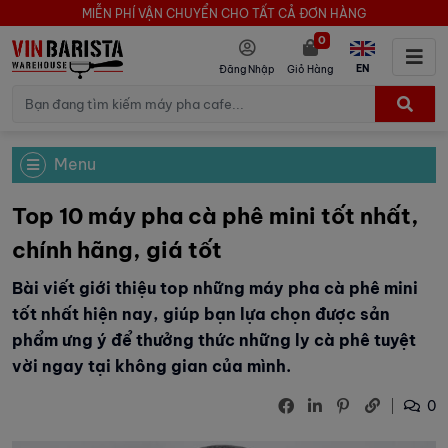
MIỄN PHÍ VẬN CHUYỂN CHO TẤT CẢ ĐƠN HÀNG
0
EN
Đăng Nhập
Giỏ Hàng
Menu
Top 10 máy pha cà phê mini tốt nhất,
chính hãng, giá tốt
Bài viết giới thiệu top những máy pha cà phê mini
tốt nhất hiện nay, giúp bạn lựa chọn được sản
phẩm ưng ý để thưởng thức những ly cà phê tuyệt
vời ngay tại không gian của mình.
0