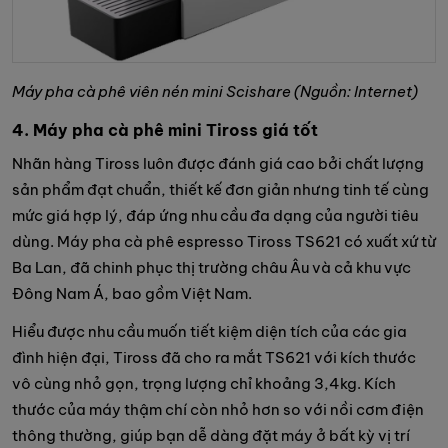
Máy pha cà phê viên nén mini Scishare (Nguồn: Internet)
4. Máy pha cà phê mini Tiross giá tốt
Nhãn hàng Tiross luôn được đánh giá cao bởi chất lượng
sản phẩm đạt chuẩn, thiết kế đơn giản nhưng tinh tế cùng
mức giá hợp lý, đáp ứng nhu cầu đa dạng của người tiêu
dùng. Máy pha cà phê espresso Tiross TS621 có xuất xứ từ
Ba Lan, đã chinh phục thị trường châu Âu và cả khu vực
Đông Nam Á, bao gồm Việt Nam.
Hiểu được nhu cầu muốn tiết kiệm diện tích của các gia
đình hiện đại, Tiross đã cho ra mắt TS621 với kích thước
vô cùng nhỏ gọn, trọng lượng chỉ khoảng 3,4kg. Kích
thước của máy thậm chí còn nhỏ hơn so với nồi cơm điện
thông thường, giúp bạn dễ dàng đặt máy ở bất kỳ vị trí