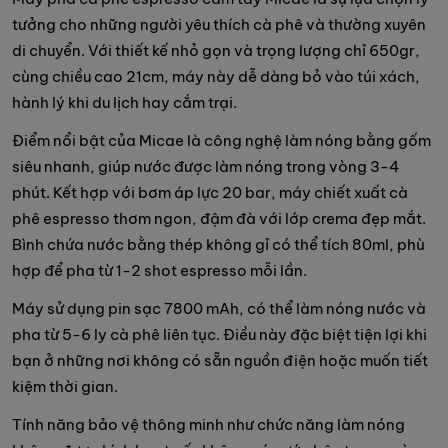
tưởng cho những người yêu thích cà phê và thường xuyên
di chuyển. Với thiết kế nhỏ gọn và trọng lượng chỉ 650gr,
cùng chiều cao 21cm, máy này dễ dàng bỏ vào túi xách,
hành lý khi du lịch hay cắm trại.
Điểm nổi bật của Micae là công nghệ làm nóng bằng gốm
siêu nhanh, giúp nước được làm nóng trong vòng 3-4
phút. Kết hợp với bơm áp lực 20 bar, máy chiết xuất cà
phê espresso thơm ngon, đậm đà với lớp crema đẹp mắt.
Bình chứa nước bằng thép không gỉ có thể tích 80ml, phù
hợp để pha từ 1-2 shot espresso mỗi lần.
Máy sử dụng pin sạc 7800 mAh, có thể làm nóng nước và
pha từ 5-6 ly cà phê liên tục. Điều này đặc biệt tiện lợi khi
bạn ở những nơi không có sẵn nguồn điện hoặc muốn tiết
kiệm thời gian.
Tính năng bảo vệ thông minh như chức năng làm nóng