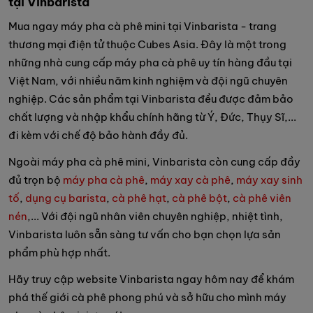
tại Vinbarista
Mua ngay máy pha cà phê mini tại Vinbarista - trang
thương mại điện tử thuộc Cubes Asia. Đây là một trong
những nhà cung cấp máy pha cà phê uy tín hàng đầu tại
Việt Nam, với nhiều năm kinh nghiệm và đội ngũ chuyên
nghiệp. Các sản phẩm tại Vinbarista đều được đảm bảo
chất lượng và nhập khẩu chính hãng từ Ý, Đức, Thụy Sĩ,...
đi kèm với chế độ bảo hành đầy đủ.
Ngoài máy pha cà phê mini, Vinbarista còn cung cấp đầy
đủ trọn bộ
máy pha cà phê
,
máy xay cà phê
,
máy xay sinh
tố
,
dụng cụ barista
,
cà phê hạt
,
cà phê bột
,
cà phê viên
nén
,... Với đội ngũ nhân viên chuyên nghiệp, nhiệt tình,
Vinbarista luôn sẵn sàng tư vấn cho bạn chọn lựa sản
phẩm phù hợp nhất.
Hãy truy cập website Vinbarista ngay hôm nay để khám
phá thế giới cà phê phong phú và sở hữu cho mình máy