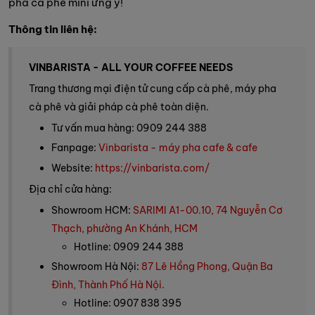
pha cà phê mini ưng ý!
Thông tin liên hệ:
VINBARISTA - ALL YOUR COFFEE NEEDS
Trang thương mại điện tử cung cấp cà phê, máy pha
cà phê và giải pháp cà phê toàn diện.
Tư vấn mua hàng: 0909 244 388
Fanpage:
Vinbarista - máy pha cafe & cafe
Website:
https://vinbarista.com/
Địa chỉ cửa hàng:
Showroom HCM:
SARIMI A1-00.10, 74 Nguyễn Cơ
Thạch, phường An Khánh, HCM
Hotline: 0909 244 388
Showroom Hà Nội:
87 Lê Hồng Phong, Quận Ba
Đình, Thành Phố Hà Nội.
Hotline: 0907 838 395