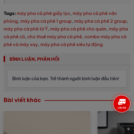
Tags:
máy pha cà phê giấy lọc
,
máy pha cà phê văn
phòng
,
máy pha cà phê 1 group
,
máy pha cà phê 2 group
,
máy pha cà phê từ Ý
,
máy pha cà phê cho quán
,
máy pha
cà phê cũ
,
cho thuê máy pha cà phê
,
combo máy pha cà
phê và máy xay
,
máy pha cà phê siêu tự động
BÌNH LUẬN, PHẢN HỒI
Bình luận của bạn. Trở thành người bình luận đầu tiên!
Bài viết khác