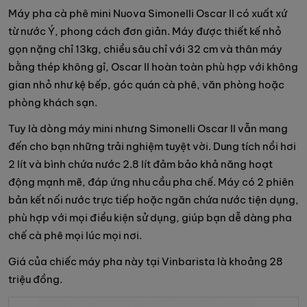
Máy pha cà phê mini Nuova Simonelli Oscar II có xuất xứ
từ nước Ý, phong cách đơn giản. Máy được thiết kế nhỏ
gọn nặng chỉ 13kg, chiều sâu chỉ với 32 cm và thân máy
bằng thép không gỉ, Oscar II hoàn toàn phù hợp với không
gian nhỏ như kệ bếp, góc quán cà phê, văn phòng hoặc
phòng khách sạn.
Tuy là dòng máy mini nhưng Simonelli Oscar II vẫn mang
đến cho bạn những trải nghiệm tuyệt vời. Dung tích nồi hơi
2 lít và bình chứa nước 2.8 lít đảm bảo khả năng hoạt
động mạnh mẽ, đáp ứng nhu cầu pha chế. Máy có 2 phiên
bản kết nối nước trực tiếp hoặc ngăn chứa nước tiện dụng,
phù hợp với mọi điều kiện sử dụng, giúp bạn dễ dàng pha
chế cà phê mọi lúc mọi nơi.
Giá của chiếc máy pha này tại Vinbarista là khoảng 28
triệu đồng.