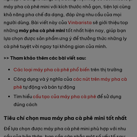
máy pha cà phê mini với kích thước nhỏ gọn, tiện lợi cùng
khả năng pha chế đa dạng, đáp ứng nhu cầu của mọi
người dùng. Bài viết này của
Vinbarista
sẽ giới thiệu top
những
máy pha cà phê mini
tốt nhất hiện nay, giúp bạn
lựa chọn được sản phẩm ưng ý để thưởng thức những ly
cà phê tuyệt vời ngay tại không gian của mình.
>> Tham khảo thêm các bài viết sau:
Các loại máy pha cà phê phổ biến
trên thị trường
Công dụng và ý nghĩa của
các nút trên máy pha cà
phê
tự động và bán tự động
Tìm hiểu
cấu tạo của máy pha cà phê
để sử dụng
đúng cách
Tiêu chí chọn mua máy pha cà phê mini tốt nhất
Để lựa chọn được máy pha cà phê mini phù hợp với nhu
cầu của bản thân, bạn cần cân nhắc một số yếu tố sau: