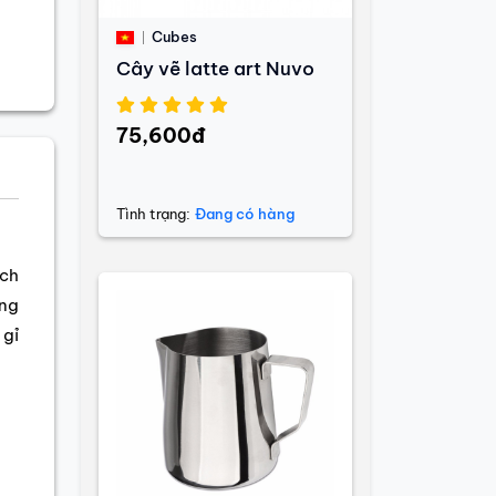
Cubes
Cây vẽ latte art Nuvo
75,600đ
Tình trạng:
Đang có hàng
nch
ởng
 gỉ