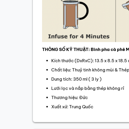
THÔNG SỐ KỸ THUẬT: Bình pha cà phê Me
Kích thước (DxRxC): 13.5 x 8.5 x 18.5
Chất liệu: Thuỷ tinh không mùi & Thé
Dung tích: 350 ml ( 3 ly )
Lưới lọc và nắp bằng thép không rỉ
Thương hiệu: Đức
Xuất xứ: Trung Quốc