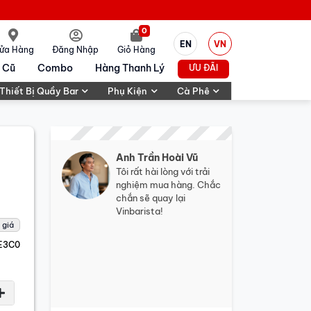
0
EN
VN
ửa Hàng
Đăng Nhập
Giỏ Hàng
 Cũ
Combo
Hàng Thanh Lý
ƯU ĐÃI
Thiết Bị Quầy Bar
Phụ Kiện
Cà Phê
Anh Trần Hoài Vũ
Tôi rất hài lòng với trải
nghiệm mua hàng. Chắc
chắn sẽ quay lại
Vinbarista!
 giá
E3C0