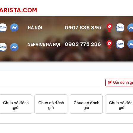
NBARISTA.COM
0907 838 395
HÀ NỘI
0903 775 286
SERVICE HÀ NỘI
Gửi đánh g
Chưa có đánh
Chưa có đánh
Chưa có đánh
Chưa có đán
giá
giá
giá
giá