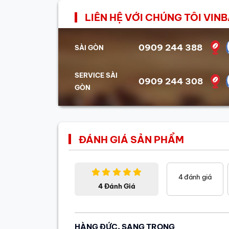
LIÊN HỆ VỚI CHÚNG TÔI VI
0909 244 388
SÀI GÒN
SERVICE SÀI
0909 244 308
GÒN
ĐÁNH GIÁ SẢN PHẨM
4
đánh giá
4 Đánh Giá
HÀNG ĐỨC, SANG TRỌNG