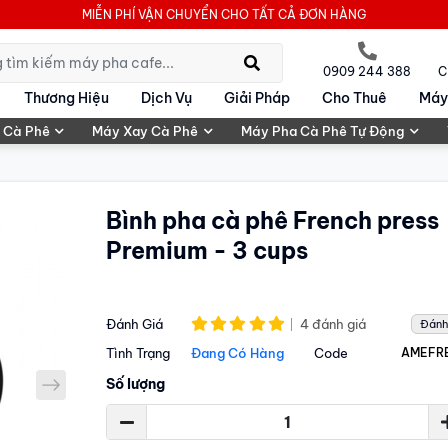
MIỄN PHÍ VẬN CHUYỂN CHO TẤT CẢ ĐƠN HÀNG
0909 244 388
C
Thương Hiệu
Dịch Vụ
Giải Pháp
Cho Thuê
Máy
 Cà Phê
Máy Xay Cà Phê
Máy Pha Cà Phê Tự Động
Bình pha cà phê French press
Premium - 3 cups
4 đánh giá
Đánh Giá
Đánh
Tình Trạng
Đang Có Hàng
Code
AMEFR
next
Số lượng