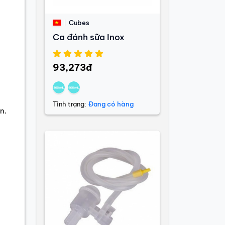
Cubes
Ca đánh sữa Inox
g
93,273đ
Tình trạng:
Đang có hàng
n.