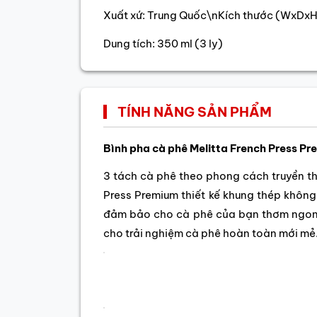
Xuất xứ: Trung Quốc\nKích thước (WxDxH):
Dung tích: 350 ml (3 ly)
TÍNH NĂNG SẢN PHẨM
Bình pha cà phê Melitta French Press Pr
3 tách cà phê theo phong cách truyền t
Press Premium thiết kế khung thép không 
đảm bảo cho cà phê của bạn thơm ngon n
cho trải nghiệm cà phê hoàn toàn mới mẻ