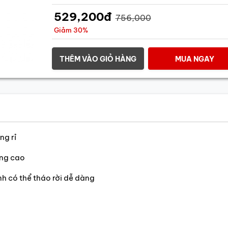
529,200đ
756,000
Giảm 30%
THÊM VÀO GIỎ HÀNG
MUA NGAY
ng rỉ
ợng cao
inh có thể tháo rời dễ dàng