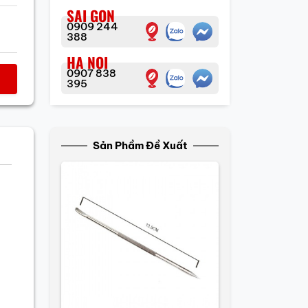
SAI GON
0909 244
388
HA NOI
0907 838
395
Sản Phầm Đề Xuất