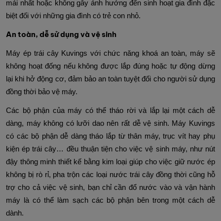
mái nhất hoặc không gây ảnh hưởng đến sinh hoạt gia đình đặc
biệt đối với những gia đình có trẻ con nhỏ.
An toàn, dễ sử dụng và vệ sinh
Máy ép trái cây Kuvings với chức năng khoá an toàn, máy sẽ
không hoạt đống nếu không được lắp đúng hoặc tự động dừng
lại khi hở động cơ, đảm bảo an toàn tuyệt đối cho người sử dụng
đồng thời bảo vệ máy.
Các bộ phận của máy có thể tháo rời và lắp lại một cách dễ
dàng, máy không có lưỡi dao nên rất dễ vệ sinh. Máy Kuvings
c
ó các bộ phận dễ dàng tháo lắp từ thân máy, trục vít hay phụ
kiện ép trái cây… đều thuận tiện cho việc vệ sinh máy, như nút
đậy thông minh thiết kế bằng kim loại giúp cho việc giữ nước ép
không bị rò rỉ, pha trộn các loại nước trái cây đồng thời cũng hỗ
trợ cho cả việc vệ sinh, bạn chỉ cần đổ nước vào và vận hành
máy là có thể làm sạch các bộ phận bên trong một cách dễ
dành.