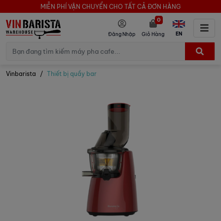
MIỄN PHÍ VẬN CHUYỂN CHO TẤT CẢ ĐƠN HÀNG
0
EN
Đăng Nhập
Giỏ Hàng
Vinbarista
Thiết bị quầy bar