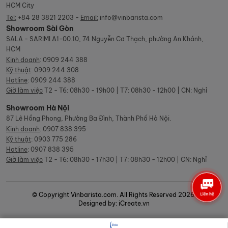
HCM City
Tel:
+84 28 3821 2203 -
Email:
info@vinbarista.com
Showroom Sài Gòn
SALA - SARIMI A1-00.10, 74 Nguyễn Cơ Thạch, phường An Khánh,
HCM
Kinh doanh
:
0909 244 388
Kỹ thuật
:
0909 244 308
Hotline
:
0909 244 388
Giờ làm việc
T2 - T6: 08h30 - 19h00 | T7: 08h30 - 12h00 | CN: Nghỉ
Showroom Hà Nội
87 Lê Hồng Phong, Phường Ba Đình, Thành Phố Hà Nội.
Kinh doanh
:
0907 838 395
Kỹ thuật
:
0903 775 286
Hotline
:
0907 838 395
Giờ làm việc
T2 - T6: 08h30 - 17h30 | T7: 08h30 - 12h00 | CN: Nghỉ
© Copyright Vinbarista.com. All Rights Reserved 2026.
Designed by: iCreate.vn