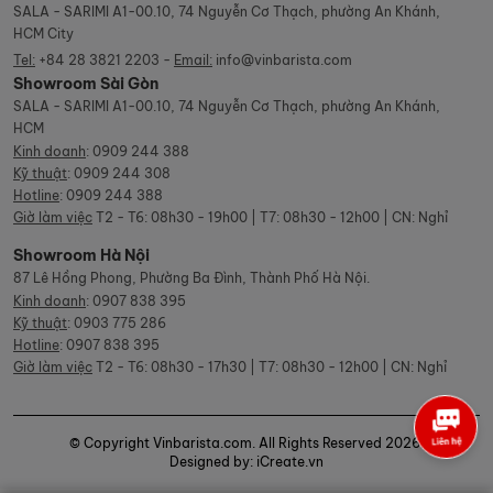
SALA - SARIMI A1-00.10, 74 Nguyễn Cơ Thạch, phường An Khánh,
HCM City
Tel:
+84 28 3821 2203 -
Email:
info@vinbarista.com
Showroom Sài Gòn
SALA - SARIMI A1-00.10, 74 Nguyễn Cơ Thạch, phường An Khánh,
HCM
Kinh doanh
:
0909 244 388
Kỹ thuật
:
0909 244 308
Hotline
:
0909 244 388
Giờ làm việc
T2 - T6: 08h30 - 19h00 | T7: 08h30 - 12h00 | CN: Nghỉ
Showroom Hà Nội
87 Lê Hồng Phong, Phường Ba Đình, Thành Phố Hà Nội.
Kinh doanh
:
0907 838 395
Kỹ thuật
:
0903 775 286
Hotline
:
0907 838 395
Giờ làm việc
T2 - T6: 08h30 - 17h30 | T7: 08h30 - 12h00 | CN: Nghỉ
© Copyright Vinbarista.com. All Rights Reserved 2026.
Designed by: iCreate.vn