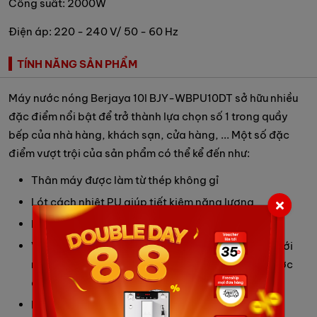
Công suất: 2000W
Điện áp: 220 - 240 V/ 50 - 60 Hz
TÍNH NĂNG SẢN PHẨM
Máy nước nóng Berjaya 10l BJY-WBPU10DT sở hữu nhiều
đặc điểm nổi bật để trở thành lựa chọn số 1 trong quầy
bếp của nhà hàng, khách sạn, cửa hàng, ... Một số đặc
điểm vượt trội của sản phẩm có thể kể đến như:
Thân máy được làm từ thép không gỉ
Lót cách nhiệt PU giúp tiết kiệm năng lượng
Hệ thống điều khiển điện tử
Van cấp nước giúp kiểm soát mạch nước nguồn với
nước sôi để đảm bảo việc sử dụng nước nóng được
diễn ra trơn tru
Dung tích bình chứa nước lớn