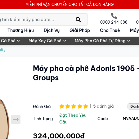
MIỄN PHÍ VẬN CHUYỂN CHO TẤT CẢ ĐƠN HÀNG
0909 244 388
C
Thương Hiệu
Dịch Vụ
Giải Pháp
Cho Thuê
Máy
 Cà Phê
Máy Xay Cà Phê
Máy Pha Cà Phê Tự Động
lty
Máy pha cà phê Adonis 1905 
Groups
5 đánh giá
Đánh Giá
Đánh
Đặt Theo Yêu
next
Tình Trạng
Code
MVAAD
Cầu
324,000,000đ