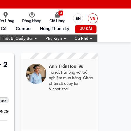
0
EN
VN
ửa Hàng
Đăng Nhập
Giỏ Hàng
 Cũ
Combo
Hàng Thanh Lý
ƯU ĐÃI
Thiết Bị Quầy Bar
Phụ Kiện
Cà Phê
- 2
Anh Trần Hoài Vũ
Tôi rất hài lòng với trải
nghiệm mua hàng. Chắc
chắn sẽ quay lại
Vinbarista!
 giá
ON2G