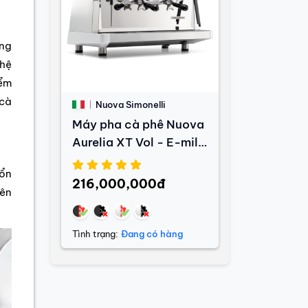
ăng
 hệ
iểm
 cà
Nuova Simonelli
Máy pha cà phê Nuova
Aurelia XT Vol - E-milk
- Light
 ổn
216,000,000đ
rên
Tình trạng:
Đang có hàng