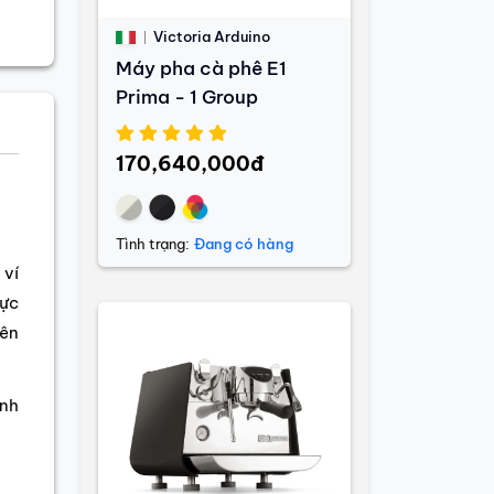
Victoria Arduino
Máy pha cà phê E1
Prima - 1 Group
170,640,000đ
Tình trạng:
Đang có hàng
 ví
lực
iên
inh