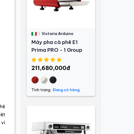
Victoria Arduino
Máy pha cà phê E1
Prima PRO - 1 Group
211,680,000đ
Tình trạng:
Đang có hàng
ghệ
iệt
 vì