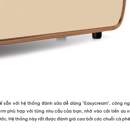
kế sẵn với hệ thống đánh sữa dễ dàng "Easycream", công n
m phù hợp với từng nhu cầu của bạn, nhờ vào cải tiến ưu v
nước. Hệ thống này rất được đánh giá cao bởi các chuỗi cà phê