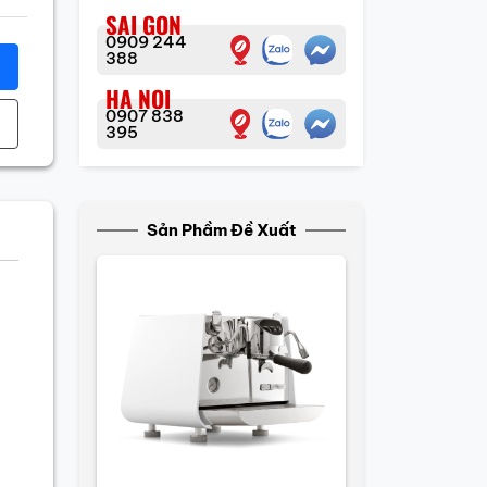
SAI GON
0909 244
388
HA NOI
0907 838
395
Sản Phầm Đề Xuất