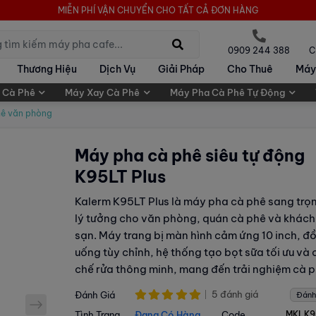
MIỄN PHÍ VẬN CHUYỂN CHO TẤT CẢ ĐƠN HÀNG
0909 244 388
C
Thương Hiệu
Dịch Vụ
Giải Pháp
Cho Thuê
Máy
 Cà Phê
Máy Xay Cà Phê
Máy Pha Cà Phê Tự Động
hê văn phòng
Máy pha cà phê siêu tự động
K95LT Plus
Kalerm K95LT Plus là máy pha cà phê sang trọ
lý tưởng cho văn phòng, quán cà phê và khách
sạn. Máy trang bị màn hình cảm ứng 10 inch, đ
uống tùy chỉnh, hệ thống tạo bọt sữa tối ưu và 
chế rửa thông minh, mang đến trải nghiệm cà 
cao cấp.
5 đánh giá
Đánh Giá
Đánh
next
Tình Trạng
Đang Có Hàng
Code
MKLK9