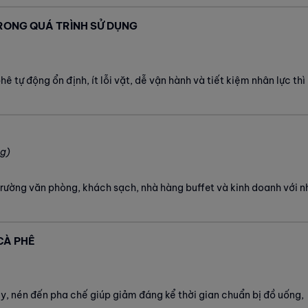
 TRONG QUÁ TRÌNH SỬ DỤNG
 tự động ổn định, ít lỗi vặt, dễ vận hành và tiết kiệm nhân lực thì
ng)
rường văn phòng, khách sạch, nhà hàng buffet và kinh doanh với n
CÀ PHÊ
ay, nén đến pha chế giúp giảm đáng kể thời gian chuẩn bị đồ uống,