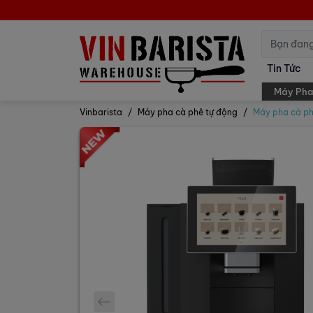
Tin Tức
Máy Pha
Vinbarista
Máy pha cà phê tự động
Máy pha cà p
prev