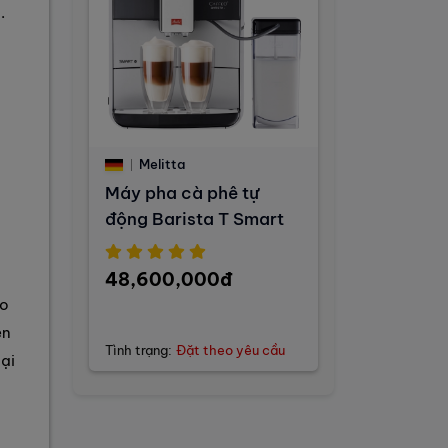
.
Melitta
Máy pha cà phê tự
động Barista T Smart
48,600,000đ
ảo
ên
Tình trạng:
Đặt theo yêu cầu
ại