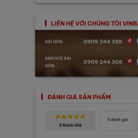
LIÊN HỆ VỚI CHÚNG TÔI VI
0909 244 388
SÀI GÒN
SERVICE SÀI
0909 244 308
GÒN
ĐÁNH GIÁ SẢN PHẨM
5
đánh giá
5 Đánh Giá