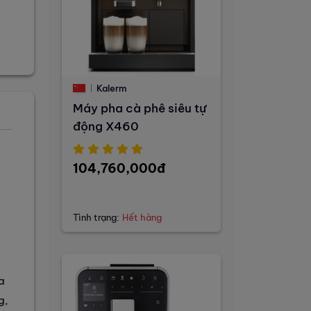
Kalerm
Máy pha cà phê siêu tự
động X460
104,760,000đ
Tình trạng:
Hết hàng
a
g,