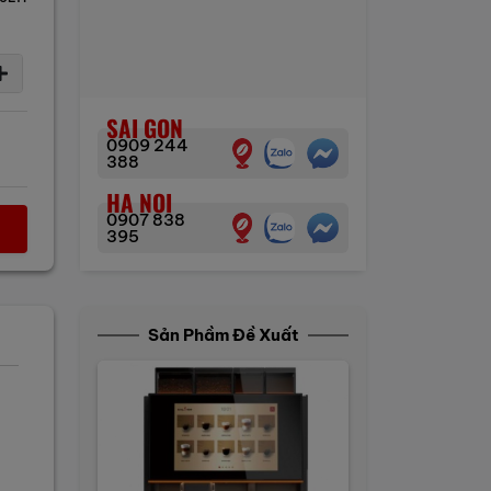
SAI GON
0909 244
388
HA NOI
0907 838
395
Sản Phầm Đề Xuất