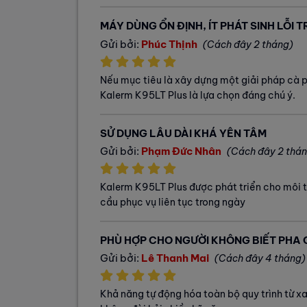
MÁY DÙNG ỔN ĐỊNH, ÍT PHÁT SINH LỖI
Gửi bởi:
Phúc Thịnh
(Cách đây 2 tháng)
Nếu mục tiêu là xây dựng một giải pháp cà phê
Kalerm K95LT Plus là lựa chọn đáng chú ý.
SỬ DỤNG LÂU DÀI KHÁ YÊN TÂM
Gửi bởi:
Phạm Đức Nhân
(Cách đây 2 thá
Kalerm K95LT Plus được phát triển cho môi t
cầu phục vụ liên tục trong ngày
PHÙ HỢP CHO NGƯỜI KHÔNG BIẾT PHA 
Gửi bởi:
Lê Thanh Mai
(Cách đây 4 tháng)
Khả năng tự động hóa toàn bộ quy trình từ x