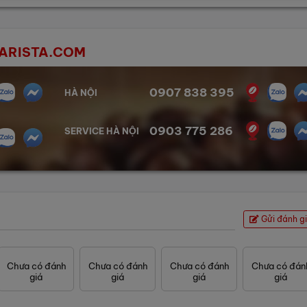
NBARISTA.COM
0907 838 395
HÀ NỘI
0903 775 286
SERVICE HÀ NỘI
Gửi đánh g
Chưa có đánh
Chưa có đánh
Chưa có đánh
Chưa có đán
giá
giá
giá
giá