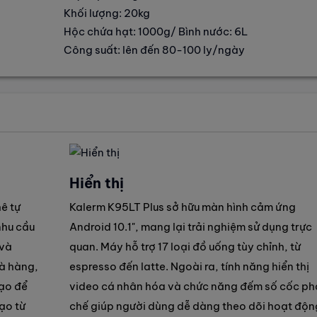
Khối lượng: 20kg
Hộc chứa hạt: 1000g/ Bình nước: 6L
Công suất: lên đến 80-100 ly/ngày
Hiển thị
ê tự
Kalerm K95LT Plus sở hữu màn hình cảm ứng
nhu cầu
Android 10.1", mang lại trải nghiệm sử dụng trực
 và
quan. Máy hỗ trợ 17 loại đồ uống tùy chỉnh, từ
à hàng,
espresso đến latte. Ngoài ra, tính năng hiển thị
ạo để
video cá nhân hóa và chức năng đếm số cốc ph
tạo từ
chế giúp người dùng dễ dàng theo dõi hoạt độn