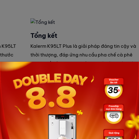
Tổng kết
rm K95LT
Kalerm K95LT Plus là giải pháp đáng tin cậy và
 thước
thời thượng, đáp ứng nhu cầu pha chế cà phê
ách pha
công suất lớn tại văn phòng, nhà hàng và khác
ết xuất
sạn. Với lớp vỏ đen bóng sang trọng và mức giá
g từng
hợp lý, đây là khoản đầu tư tuyệt vời cho bất kỳ
không gian kinh doanh nào mong muốn chất
lượng cà phê đỉnh cao và tiện lợi.
 Kalerm K95LT Plus