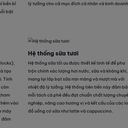
ỉ bền bỉ
lý tưởng cho cả mục đích cá nhân và kinh doanh
nổi bật
Hệ thống sữa tươi
blocks),
Hệ thống sữa tối ưu được thiết kế tinh tế để pha
và tạo
trộn chính xác lượng hơi nước, sữa và không khí,
i. Tính
mang lại lớp bọt sữa mịn màng và mượt mà với
à còn
nhiệt độ lý tưởng. Hệ thống tiên tiến này đảm b
 thơm
mỗi tách cà phê đều đạt chuẩn chất lượng chuy
Thêm vào
nghiệp, nâng cao hương vị và kết cấu của các lo
úp máy
đồ uống có sữa như latte và cappuccino.
, đảm