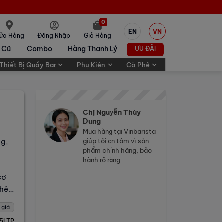
0
EN
VN
ửa Hàng
Đăng Nhập
Giỏ Hàng
 Cũ
Combo
Hàng Thanh Lý
ƯU ĐÃI
Thiết Bị Quầy Bar
Phụ Kiện
Cà Phê
Chị Nguyễn Thùy
Dung
Mua hàng tại Vinbarista
ng,
giúp tôi an tâm vì sản
phẩm chính hãng, bảo
hành rõ ràng.
ồ
cơ
phê
 giá
5LTP