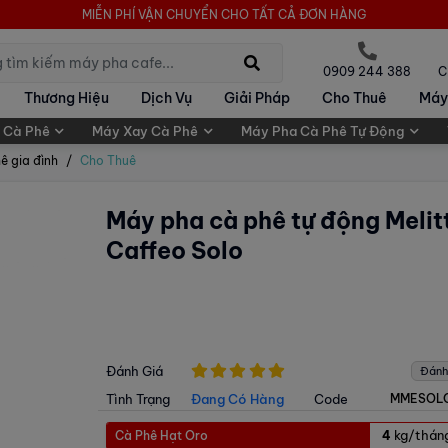
MIỄN PHÍ VẬN CHUYỂN CHO TẤT CẢ ĐƠN HÀNG
0909 244 388
C
Thương Hiệu
Dịch Vụ
Giải Pháp
Cho Thuê
Máy
 Cà Phê
Máy Xay Cà Phê
Máy Pha Cà Phê Tự Động
ê gia đình
Cho Thuê
Máy pha cà phê tự động Melit
Caffeo Solo
Đánh Giá
Đánh
Tình Trạng
Đang Có Hàng
Code
MMESOL
kg/thán
Cà Phê Hạt Oro
4