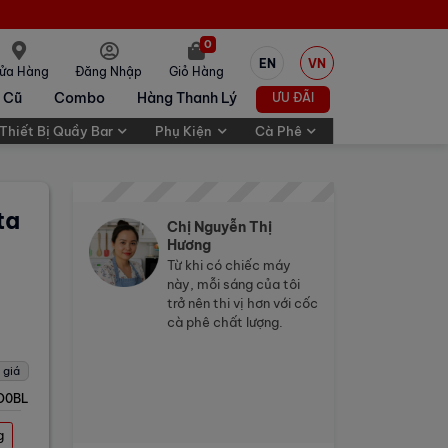
0
EN
VN
ửa Hàng
Đăng Nhập
Giỏ Hàng
 Cũ
Combo
Hàng Thanh Lý
ƯU ĐÃI
Thiết Bị Quầy Bar
Phụ Kiện
Cà Phê
ta
Chị Nguyễn Thị
Hương
Từ khi có chiếc máy
này, mỗi sáng của tôi
trở nên thi vị hơn với cốc
cà phê chất lượng.
 giá
O0BL
g