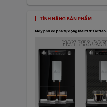
TÍNH NĂNG SẢN PHẨM
Máy pha cà phê tự động Melitta® Caffeo