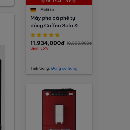
🌞 SIÊU SALE 8.8 🌞
Melitta
Máy pha cà phê tự
động Caffeo Solo &
Milk
11,934,000đ
18,360,000đ
Giảm 35%
Tình trạng:
Đang có hàng