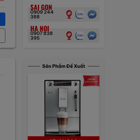
SAI GON
0909 244
388
HA NOI
0907 838
395
Sản Phầm Đề Xuất