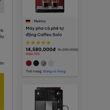
Melitta
Máy pha cà phê tự
ng,
động Caffeo Solo
hảy
14,580,000đ
16,200,000đ
Giảm 10%
hác
Tình trạng:
Đang có hàng