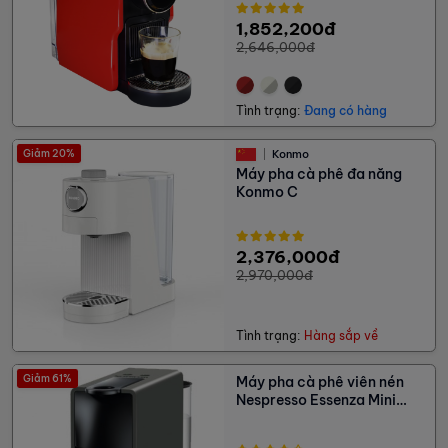
1,852,200đ
2,646,000đ
Tình trạng:
Đang có hàng
Giảm 20%
Konmo
Máy pha cà phê đa năng
Konmo C
2,376,000đ
2,970,000đ
Tình trạng:
Hàng sắp về
Giảm 61%
Máy pha cà phê viên nén
Nespresso Essenza Mini
40% - Đã qua sử dụng