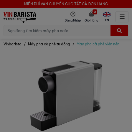
MIỄN PHÍ VẬN CHUYỂN CHO TẤT CẢ ĐƠN HÀNG
0
EN
Đăng Nhập
Giỏ Hàng
Vinbarista
Máy pha cà phê tự động
Máy pha cà phê viên nén