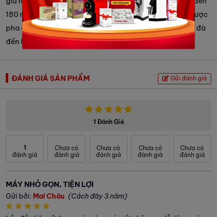
giữ nút chiết xuất để điều chỉnh lượng cà phê từ 25 ml đến
180 ml. Tính năng này đảm bảo mỗi tách cà phê đều được
pha chế theo đúng sở thích của bạn, từ espresso đậm đà
đến ly cà phê lớn để thưởng thức lâu hơn.
ĐÁNH GIÁ SẢN PHẨM
Gửi đánh giá
1 Đánh Giá
1
Chưa có
Chưa có
Chưa có
Chưa có
đánh giá
đánh giá
đánh giá
đánh giá
đánh giá
MÁY NHỎ GỌN, TIỆN LỢI
Gửi bởi:
Mai Châu
(Cách đây 3 năm)