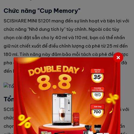
Chức năng "Cup Memory"
SCISHARE MINI S1201 mang đến sự linh hoạt và tiện lợi với
chức năng "Nhớ dung tích ly" tùy chỉnh. Ngoài các tùy
chọn cài đặt sẵn cho ly 40 ml và 110 ml, bạn có thể nhấn
giữ nút chiết xuất để điều chỉnh lượng cà phê từ 25 ml đến
180 ml. Tính năng này đảm bảo mỗi tách cà phê đều được
pha chế theo đúng sở thích của bạn, từ espresso đậm đà
đến ly cà phê lớn để thưởng thức lâu hơn.
Tổng kết
SCISHARE MINI S1201 mang đến sự linh hoạt và tiện lợi với
chức năng "Nhớ dung tích ly" tùy chỉnh. Ngoài các tùy
chọn cài đặt sẵn cho ly 40 ml và 110 ml, bạn có thể nhấn