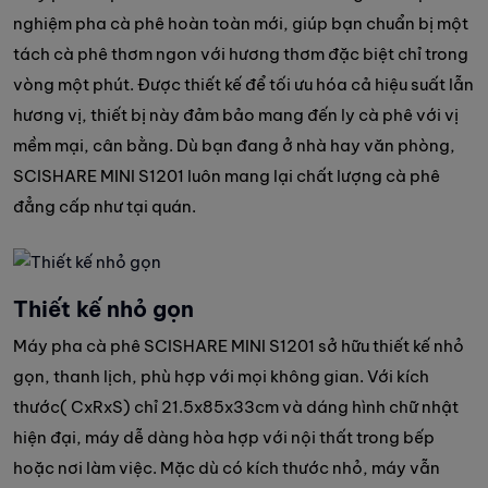
nghiệm pha cà phê hoàn toàn mới, giúp bạn chuẩn bị một
tách cà phê thơm ngon với hương thơm đặc biệt chỉ trong
vòng một phút. Được thiết kế để tối ưu hóa cả hiệu suất lẫn
hương vị, thiết bị này đảm bảo mang đến ly cà phê với vị
mềm mại, cân bằng. Dù bạn đang ở nhà hay văn phòng,
SCISHARE MINI S1201 luôn mang lại chất lượng cà phê
đẳng cấp như tại quán.
Thiết kế nhỏ gọn
Máy pha cà phê SCISHARE MINI S1201 sở hữu thiết kế nhỏ
gọn, thanh lịch, phù hợp với mọi không gian. Với kích
thước( CxRxS) chỉ 21.5x85x33cm và dáng hình chữ nhật
hiện đại, máy dễ dàng hòa hợp với nội thất trong bếp
hoặc nơi làm việc. Mặc dù có kích thước nhỏ, máy vẫn