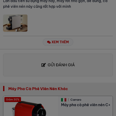
Lần đầu tiên sử dụng máy này, máy rất nhỏ gọn, dễ dùng, cà
phê viên nén này cũng rất hợp với mình
XEM THÊM
GỬI ĐÁNH GIÁ
Máy Pha Cà Phê Viên Nén Khác
Giảm 30%
Carraro
Máy pha cà phê viên nén C+