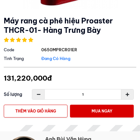
Máy rang cà phê hiệu Proaster
THCR-01- Hàng Trưng Bày
Code
0650MPRCR01ER
Tình Trạng
Đang Có Hàng
131,220,000đ
Số lượng
THÊM VÀO GIỎ HÀNG
MUA NGAY
Anh Bùi Văn Hùng