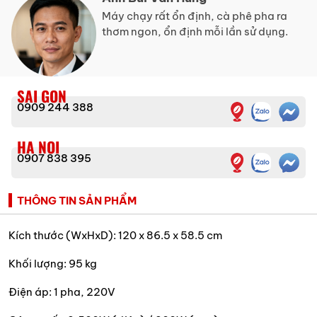
Máy chạy rất ổn định, cà phê pha ra
thơm ngon, ổn định mỗi lần sử dụng.
SAI GON
0909 244 388
HA NOI
0907 838 395
THÔNG TIN SẢN PHẨM
Kích thước (WxHxD): 120 x 86.5 x 58.5 cm
Khối lượng: 95 kg
Điện áp: 1 pha, 220V