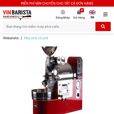
MIỄN PHÍ VẬN CHUYỂN CHO TẤT CẢ ĐƠN HÀNG
0
EN
Đăng Nhập
Giỏ Hàng
Vinbarista
Máy pha cà phê