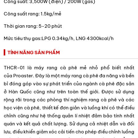
Công suất: 3,500W (điện) / 200W (gas)
Công suất rang: 1.5kg/mẻ
Thời gian rang: 5-20 phút
Mức tiêu thụ gas:LPG 0.34kg/h, LNG 4300kcal/h
TÍNH NĂNG SẢN PHẨM
THCR-01 là máy rang cà phê mẻ nhỏ phổ biết nhất
của Proaster. Đây là một máy rang cà phê đa năng và bền
bỉ đóng góp vào sự phát triển của ngành cà phê đặc sản
ở Hàn Quốc cũng như trên toàn thế giới. Được sử dụng
rộng rãi trong các phòng thí nghiệm rang cà phê và các
học viện cà phê, thiết kế đơn giản và luồng khí có thể điều
chỉnh cũng như hệ thống quản lí nhiệt đảm bảo tính nhất
quán và kết quả chất lượng. Sử dụng cả nhiệt dẫn và đối
lưu, điều khiển giảm xóc cải tiến cho phép điều chỉnh luồng