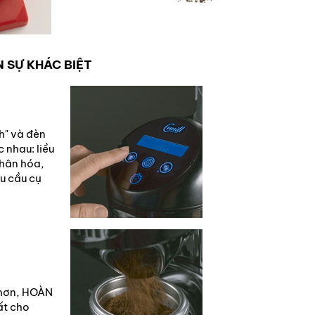
N SỰ KHÁC BIỆT
h" và đèn
 nhau: liều
nhân hóa,
u cầu cụ
 hơn, HOÀN
ất cho