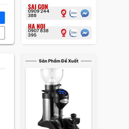
SAI GON
0909 244
388
HA NOI
0907 838
395
Sản Phầm Đề Xuất