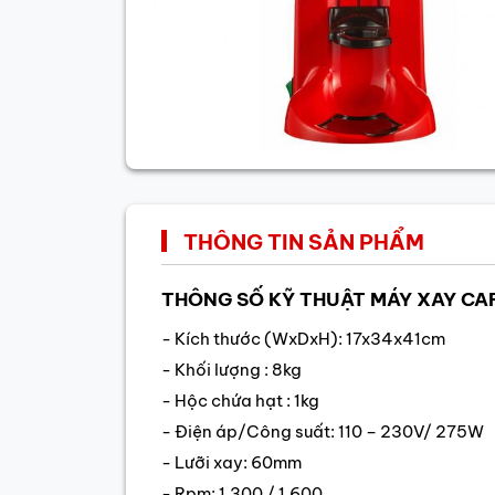
THÔNG TIN SẢN PHẨM
THÔNG SỐ KỸ THUẬT MÁY XAY CA
- Kích thước (WxDxH): 17x34x41cm
- Khối lượng : 8kg
- Hộc chứa hạt : 1kg
- Điện áp/Công suất: 110 – 230V/ 275W
- Lưỡi xay: 60mm
- Rpm: 1.300 / 1.600