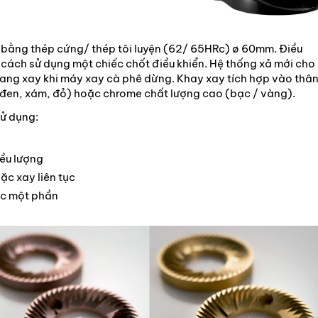
ay bằng thép cứng/ thép tôi luyện (62/ 65HRc) ø 60mm. Điều
cách sử dụng một chiếc chốt điều khiển. Hệ thống xả mới cho
oang xay khi máy xay cà phê dừng. Khay xay tích hợp vào thâ
đen, xám, đỏ) hoặc chrome chất lượng cao (bạc / vàng).
sử dụng:
iều lượng
oặc xay liên tục
ặc một phần