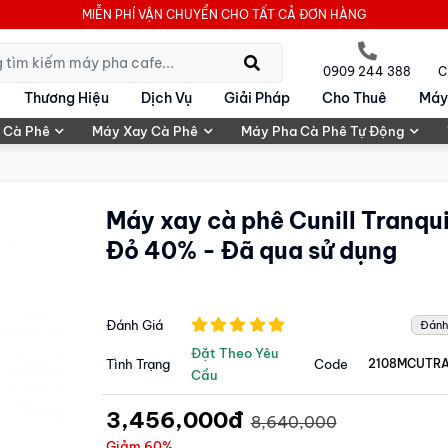
MIỄN PHÍ VẬN CHUYỂN CHO TẤT CẢ ĐƠN HÀNG
0909 244 388
C
Thương Hiệu
Dịch Vụ
Giải Pháp
Cho Thuê
Máy
 Cà Phê
Máy Xay Cà Phê
Máy Pha Cà Phê Tự Động
Máy xay cà phê Cunill Tranqui
Đỏ 40% - Đã qua sử dụng
Đánh Giá
Đánh
Đặt Theo Yêu
Tình Trạng
Code
2108MCUTR
Cầu
3,456,000đ
8,640,000
Giảm 60%