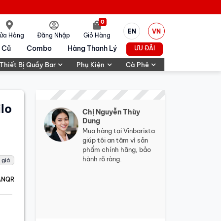
0
EN
VN
ửa Hàng
Đăng Nhập
Giỏ Hàng
 Cũ
Combo
Hàng Thanh Lý
ƯU ĐÃI
Thiết Bị Quầy Bar
Phụ Kiện
Cà Phê
lo
Chị Nguyễn Thùy
Dung
Mua hàng tại Vinbarista
giúp tôi an tâm vì sản
phẩm chính hãng, bảo
hành rõ ràng.
 giá
ANQR