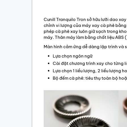
Cunill Tranquilo Tron sở hữu lưỡi dao x
chỉnh vi lượng của máy xay cà phê bằng 
phép cà phê xay luôn giữ sạch trong kh
máy. Thân máy làm bằng chất liệu ABS (
Màn hình cảm ứng dễ dàng lập trình và 
Lựa chọn ngôn ngữ
Cài đặt chương trình xay cho từng l
Lựa chọn 1 liều lượng, 2 liều lượng h
Bộ đếm cà phê: tiêu thụ toàn bộ ho