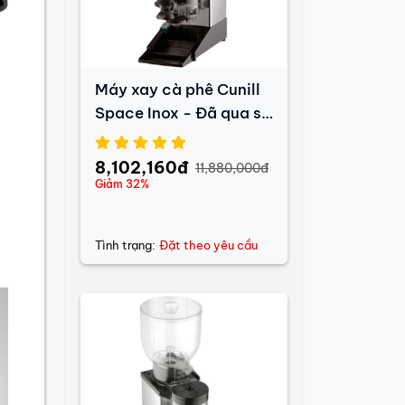
Máy xay cà phê Cunill
n
Space Inox - Đã qua sử
dụng
8,102,160đ
11,880,000đ
Giảm 32%
Tình trạng:
Đặt theo yêu cầu