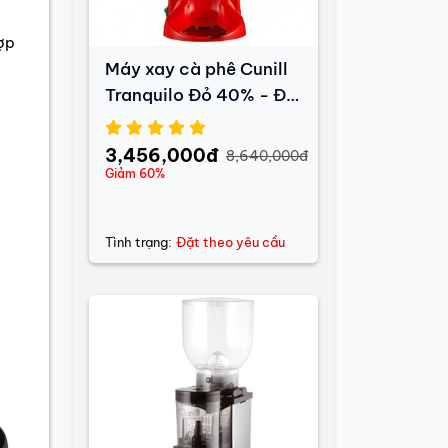
hợp
Máy xay cà phê Cunill
Tranquilo Đỏ 40% - Đã
qua sử dụng
3,456,000đ
8,640,000đ
Giảm 60%
Tình trạng:
Đặt theo yêu cầu