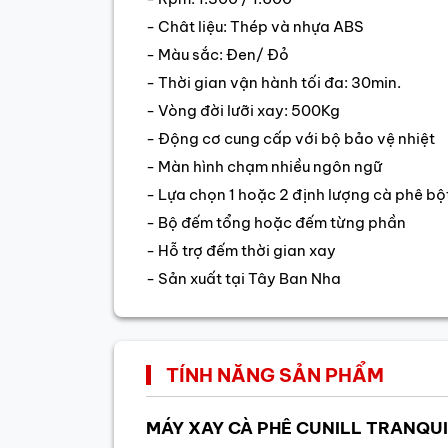
- Chât liệu: Thép và nhựa ABS
- Màu sắc: Đen/ Đỏ
- Thời gian vận hành tối đa: 30min.
- Vòng đời lưỡi xay: 500Kg
- Động cơ cung cấp với bộ bảo vệ nhiệt
- Màn hình chạm nhiều ngôn ngữ
- Lựa chọn 1 hoặc 2 định lượng cà phê bột
- Bộ đếm tổng hoặc đếm từng phần
- Hỗ trợ đếm thời gian xay
- Sản xuất tại Tây Ban Nha
TÍNH NĂNG SẢN PHẨM
MÁY XAY CÀ PHÊ CUNILL TRANQU