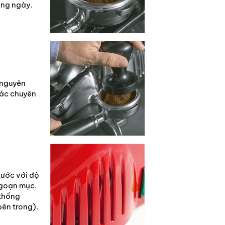
ong ngày.
 nguyên
các chuyên
xước với độ
ngoạn mục.
 thống
bên trong).