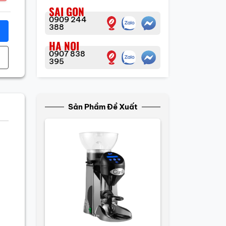
SAI GON
0909 244
388
HA NOI
0907 838
395
Sản Phầm Đề Xuất