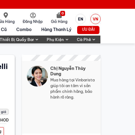
0
EN
VN
ửa Hàng
Đăng Nhập
Giỏ Hàng
 Cũ
Combo
Hàng Thanh Lý
ƯU ĐÃI
Thiết Bị Quầy Bar
Phụ Kiện
Cà Phê
lli
Chị Nguyễn Thùy
Dung
Mua hàng tại Vinbarista
giúp tôi an tâm vì sản
phẩm chính hãng, bảo
hành rõ ràng.
 giá
DHOD
g