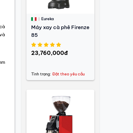
Eureka
 cà
Máy xay cà phê Firenze
 và
85
23,760,000đ
 mm
Tình trạng:
Đặt theo yêu cầu