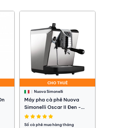
CHO THUÊ
Nuova Simonelli
On
Máy pha cà phê Nuova
Simonelli Oscar II Đen -
phiên bản bình nước
Số cà phê mua hàng tháng