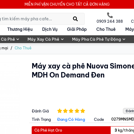
MIỄN PHÍ VẬN CHUYỂN CHO TẤT CẢ ĐƠN HÀNG
0909 244 388
C
Thương Hiệu
Dịch Vụ
Giải Pháp
Cho Thuê
Máy
 Cà Phê
Máy Xay Cà Phê
Máy Pha Cà Phê Tự Động
g mại
Cho Thuê
Máy xay cà phê Nuova Simone
MDH On Demand Đen
Đánh Giá
Đánh
Tình Trạng
Đang Có Hàng
Code
0279MNSM
kg/thán
Cà Phê Hạt Oro
3