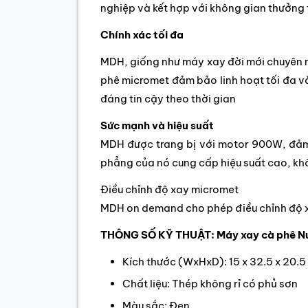
nghiệp và kết hợp với không gian thưởng 
Chính xác tối đa
MDH, giống như máy xay đời mới chuyên n
phê micromet đảm bảo linh hoạt tối đa và
đáng tin cậy theo thời gian
Sức mạnh và hiệu suất
MDH được trang bị với motor 900W, đảm
phẳng của nó cung cấp hiệu suất cao, khô
Điều chỉnh độ xay micromet
MDH on demand cho phép điều chỉnh độ x
THÔNG SỐ KỸ THUẬT:
Máy xay cà phê N
Kích thước (WxHxD): 15 x 32.5 x 20.5
Chất liệu: Thép không rỉ có phủ sơn
Màu sắc: Đen