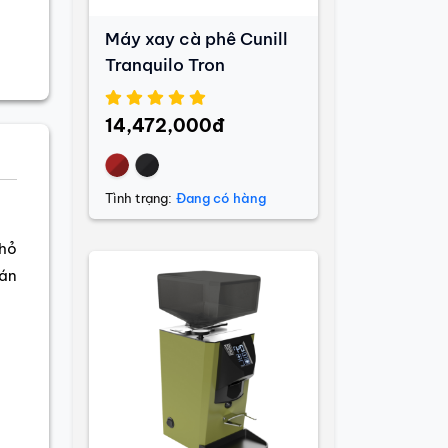
Máy xay cà phê Cunill
Tranquilo Tron
14,472,000đ
Tình trạng:
Đang có hàng
nhỏ
uán