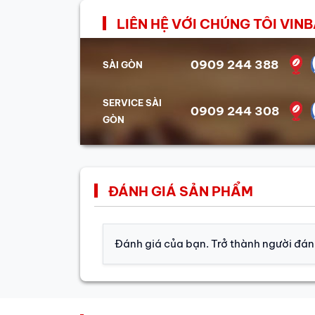
LIÊN HỆ VỚI CHÚNG TÔI VI
0909 244 388
SÀI GÒN
SERVICE SÀI
0909 244 308
GÒN
ĐÁNH GIÁ SẢN PHẨM
Đánh giá của bạn. Trở thành người đánh