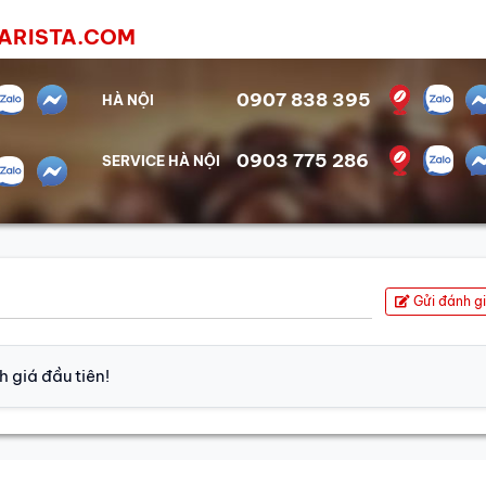
NBARISTA.COM
0907 838 395
HÀ NỘI
0903 775 286
SERVICE HÀ NỘI
Gửi đánh g
 giá đầu tiên!