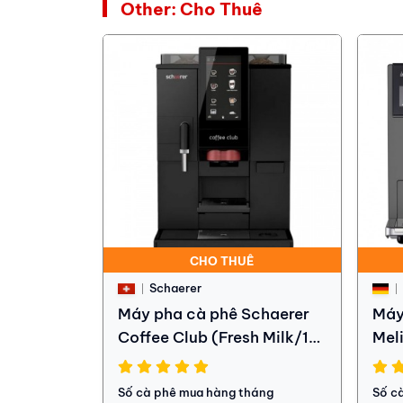
Other: Cho Thuê
CHO THUÊ
Schaerer
Máy pha cà phê Schaerer
Máy
Coffee Club (Fresh Milk/1
Meli
máy xay/1 hộc chứa bột)
Số cà phê mua hàng tháng
Số c