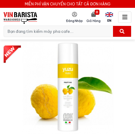
MIỄN PHÍ VẬN CHUYỂN CHO TẤT CẢ ĐƠN HÀNG
0
EN
Đăng Nhập
Giỏ Hàng