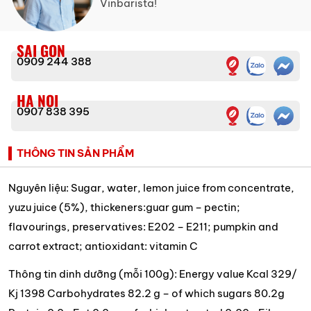
Vinbarista!
SAI GON
0909 244 388
HA NOI
0907 838 395
THÔNG TIN SẢN PHẨM
Nguyên liệu: Sugar, water, lemon juice from concentrate,
yuzu juice (5%), thickeners:guar gum – pectin;
flavourings, preservatives: E202 – E211; pumpkin and
carrot extract; antioxidant: vitamin C
Thông tin dinh dưỡng (mỗi 100g): Energy value Kcal 329/
Kj 1398 Carbohydrates 82.2 g – of which sugars 80.2g