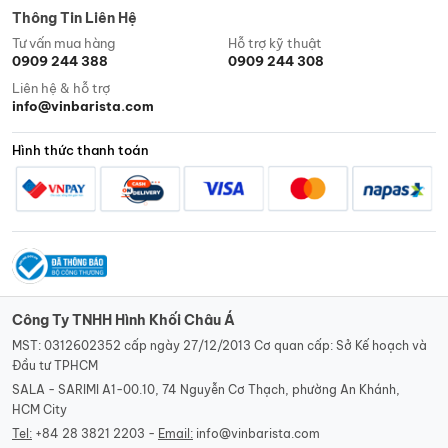
Thông Tin Liên Hệ
Tư vấn mua hàng
Hỗ trợ kỹ thuật
0909 244 388
0909 244 308
Liên hệ & hỗ trợ
info@vinbarista.com
Hình thức thanh toán
Công Ty TNHH Hình Khối Châu Á
MST: 0312602352 cấp ngày 27/12/2013 Cơ quan cấp: Sở Kế hoạch và
Đầu tư TPHCM
SALA - SARIMI A1-00.10, 74 Nguyễn Cơ Thạch, phường An Khánh,
HCM City
Tel:
+84 28 3821 2203 -
Email:
info@vinbarista.com