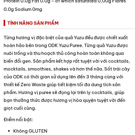
Protein 0.0g Fat 0.0g – of which saturated 0,00g Fibres
0.0g Sodium 0mg
TÍNH NĂNG SẢN PHẨM
Từng hương vị đặc biệt của quả Yuzu đều được chiết xuất
hoàn hảo bên trong ODK Yuzu Puree. Từng quả Yuzu được
nuôi trồng và thu hoạch thủ công hoàn toàn không qua
biến đổi gen. Sản phẩm kết hợp rất tuyệt vời với cocktails,
mocktails, smoothies, shakes và hơn thế nữa. Sốt trái cây
của ODK có thời gian sử dụng lên đến 3 tháng cùng với
thiết kế Zero Waste giúp tiết kiệm tối đa dung tích sản
phẩm. Hương vị puree sẽ đọng lại trên ly cocktails, giúp
bạn thưởng thức được hương vị hòa quyện tuyệt vời đến
giọt cuối cùng.
Điểm nổi bật:
Không GLUTEN