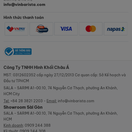
info@vinbarista.com
Hình thức thanh toán
Công Ty TNHH Hình Khối Châu Á
MST: 0312602352 cấp ngày 27/12/2013 Cơ quan cấp: Sở Kế hoạch và
Đầu tư TPHCM
SALA - SARIMI A1-00.10, 74 Nguyễn Cơ Thạch, phường An Khánh,
HCM City
Tel:
+84 28 3821 2203 -
Email:
info@vinbarista.com
Showroom Sài Gòn
SALA - SARIMI A1-00.10, 74 Nguyễn Cơ Thạch, phường An Khánh,
HCM
Kinh doanh
:
0909 244 388
Kỹ thuật
:
0909 244 308