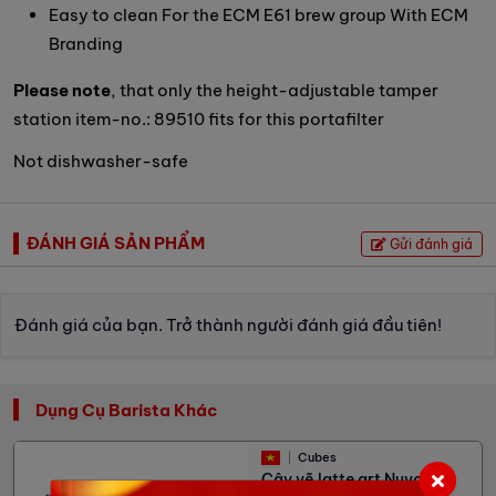
Easy to clean For the ECM E61 brew group With ECM
Branding
Please note
, that only the height-adjustable tamper
station item-no.: 89510 fits for this portafilter
Not dishwasher-safe
ĐÁNH GIÁ SẢN PHẨM
Gửi đánh giá
Đánh giá của bạn. Trở thành người đánh giá đầu tiên!
Dụng Cụ Barista Khác
Cubes
Cây vẽ latte art Nuvo