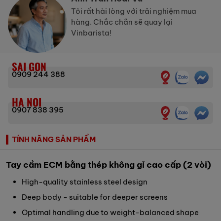
Tôi rất hài lòng với trải nghiệm mua
hàng. Chắc chắn sẽ quay lại
Vinbarista!
SAI GON
0909 244 388
HA NOI
0907 838 395
TÍNH NĂNG SẢN PHẨM
Tay cầm ECM bằng thép không gỉ cao cấp (2 vòi)
High-quality stainless steel design
Deep body - suitable for deeper screens
Optimal handling due to weight-balanced shape