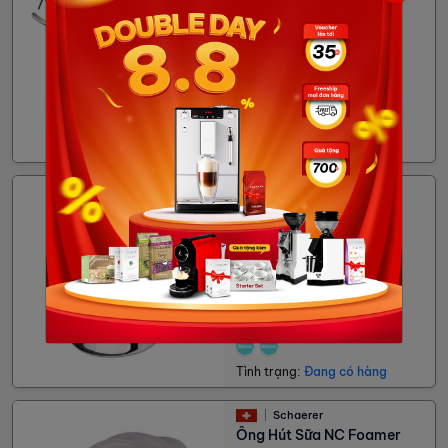
75,600đ
Tình trạng:
Đang có hàng
Cubes
Ca đánh sữa Inox
93,273đ
Tình trạng:
Đang có hàng
Schaerer
Ống Hút Sữa NC Foamer