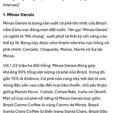
Internet)
1. Minas Gerais
Minas Gerais là bang sản xuất cà phê lớn nhất của Brazil,
nằm ở khu vực đông nam đất nước. Tên gọi "Minas Gerais"
có nghĩa là "Mỏ chung", xuất phát từ thời kỳ sốt vàng vào
thế kỷ 18. Bang này được chia thành năm khu vực trồng cà
phê chính: Cerrado, Chapada, Matas, Norte và Sul de
Minas.
Với 1,22 triệu ha đất trồng, Minas Gerais đóng góp
khoảng 50% tổng sản lượng cà phê của Brazil, trong đó
gần 70% là Arabica. Cà phê của vùng này trải dài từ các
dòng đặc sản cao cấp đến loại tiêu chuẩn, chủ yếu thuộc
giống Mundo Novo, Catuai, Catuai Rubi, Icatu và Obatã.
Một số loại cà phê nổi tiếng từ Minas Gerais bao gồm
Brazil Carmo Coffee từ vùng Carmo de Minas, Brazil
Santa Clara Coffee từ điền trang Santa Clara, Brazil São