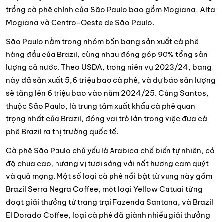
trồng cà phê chính của São Paulo bao gồm Mogiana, Alta
Mogiana và Centro-Oeste de São Paulo.
São Paulo nằm trong nhóm bốn bang sản xuất cà phê
hàng đầu của Brazil, cùng nhau đóng góp 90% tổng sản
lượng cả nước. Theo USDA, trong niên vụ 2023/24, bang
này đã sản xuất 5,6 triệu bao cà phê, và dự báo sản lượng
sẽ tăng lên 6 triệu bao vào năm 2024/25. Cảng Santos,
thuộc São Paulo, là trung tâm xuất khẩu cà phê quan
trọng nhất của Brazil, đóng vai trò lớn trong việc đưa cà
phê Brazil ra thị trường quốc tế.
Cà phê São Paulo chủ yếu là Arabica chế biến tự nhiên, có
độ chua cao, hương vị tươi sáng với nốt hương cam quýt
và quả mọng. Một số loại cà phê nổi bật từ vùng này gồm
Brazil Serra Negra Coffee, một loại Yellow Catuai từng
đoạt giải thưởng từ trang trại Fazenda Santana, và Brazil
El Dorado Coffee, loại cà phê đã giành nhiều giải thưởng