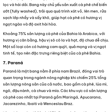
lọc và hái dải. Bang này chủ yếu sản xuất cà phê chế biến
ướt (fully washed), trải qua quá trình xát vỏ, lên men, rửa
sạch lớp nhầy và sấy khô, giúp hạt cà phê có hương vị
ngọt ngào và độ axit hài hòa.
Khoảng 75% sản lượng cà phê của Bahia là Arabica, với
hương vị cân bằng, hậu vị sô cô la và hạt, độ chua dễ chịu.
Một số loại còn có hương cam quýt, quả mọng và vị ngọt
tinh tế, tạo nên đặc trưng riêng biệt của cà phê Bahia.
7. Paraná
Paraná là một bang nằm ở phía nam Brazil, đóng vai trò
quan trọng trong ngành nông nghiệp khi chiếm 25% tổng
sản lượng nông sản của cả nước, bao gồm cà phê, lúa mì,
ngô, đậu nành, cà chua và mía. Các khu vực có sản lượng
cà phê cao nhất tại Paraná gồm Maringá, Apucarana,
Jacarezinho, Ibaiti và Wenceslau Braz.