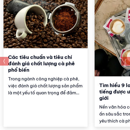
Các tiêu chuẩn và tiêu chí
prev
đánh giá chất lượng cà phê
phổ biến
Trong ngành công nghiệp cà phê,
Tìm hiểu 9 l
việc đánh giá chất lượng sản phẩm
tiếng được ư
là một yếu tố quan trọng để đảm
giới
bảo sự hài lòng của người tiêu
dùng. Các tiêu chuẩn đánh giá
Nền văn hóa cà
chất lượng cà phê phổ biến giúp
ấn sâu sắc tr
người sản xuất, người tiêu dùng và
yêu thích cà ph
các chuyên gia trong lĩnh vực này
Từ những tách