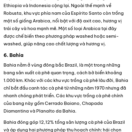
Ethiopia và Indonesia cộng lại. Ngoài thế mạnh về
Robusta, khu vực phía nam của Espírito Santo còn trồng
một số giống Arabica, nổi bật với độ axit cao, hương vị
trái cây và hoa mạnh mẽ. Một số loại Arabica tại đây
được chế biến theo phương pháp washed hoặc semi-
washed, giúp nâng cao chất lượng và hương vị.
6. Bahia
Bahia nằm ở vùng đông bắc Brazil, là một trong những
bang sản xuất cà phê quan trọng, cách bờ biển khoảng
1.000 km. Khác với các khu vực trồng cà phê lâu đời, Bahia
chỉ bắt đầu canh tác cà phê từ những năm 1970 nhưng đã
nhanh chóng phát triển. Các khu vực trồng cà phê chính
của bang này gồm Cerrado Baiano, Chapada
Diamantina và Planalto da Bahia.
Bahia đóng góp 12,12% tổng sản lượng cà phê của Brazil
và áp dụng hai phương pháp thu hoạch chính: hái chọn