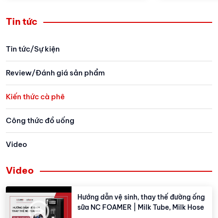
có thể định lượng và phân tích
cho đến những
được giá trị của từng loại cà phê.
mỗi loại cà ph
Tin tức
Hãy cùng Vinbarista tìm hiểu tường
thức uống mà
tận về các tiêu chuẩn này trong bài
phong cách số
Tin tức/Sự kiện
viết dưới đây nhé!
thưởng thức. Bà
Vinbarista dướ
Review/Đánh giá sản phẩm
khám phá các 
tiếng, được yêu
Kiến thức cà phê
nhiều quốc gia
Công thức đồ uống
Video
Video
Hướng dẫn vệ sinh, thay thế đường ống
sữa NC FOAMER | Milk Tube, Milk Hose