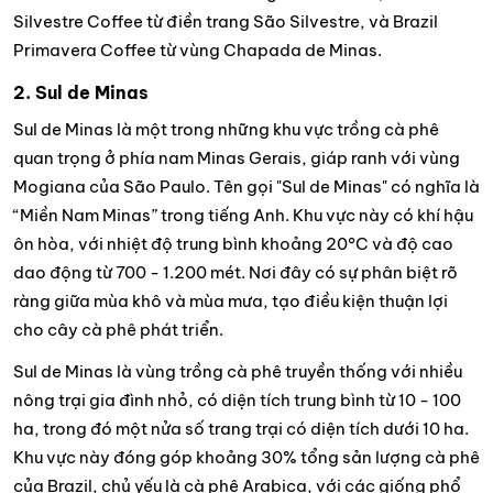
Silvestre Coffee từ điền trang São Silvestre, và Brazil
Primavera Coffee từ vùng Chapada de Minas.
2. Sul de Minas
Sul de Minas là một trong những khu vực trồng cà phê
quan trọng ở phía nam Minas Gerais, giáp ranh với vùng
Mogiana của São Paulo. Tên gọi "Sul de Minas" có nghĩa là
“Miền Nam Minas” trong tiếng Anh. Khu vực này có khí hậu
ôn hòa, với nhiệt độ trung bình khoảng 20°C và độ cao
dao động từ 700 - 1.200 mét. Nơi đây có sự phân biệt rõ
ràng giữa mùa khô và mùa mưa, tạo điều kiện thuận lợi
cho cây cà phê phát triển.
Sul de Minas là vùng trồng cà phê truyền thống với nhiều
nông trại gia đình nhỏ, có diện tích trung bình từ 10 - 100
ha, trong đó một nửa số trang trại có diện tích dưới 10 ha.
Khu vực này đóng góp khoảng 30% tổng sản lượng cà phê
của Brazil, chủ yếu là cà phê Arabica, với các giống phổ