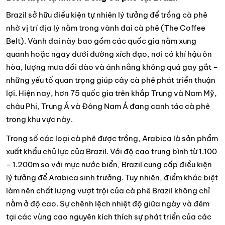
Brazil sở hữu điều kiện tự nhiên lý tưởng để trồng cà phê
nhờ vị trí địa lý nằm trong vành đai cà phê (The Coffee
Belt). Vành đai này bao gồm các quốc gia nằm xung
quanh hoặc ngay dưới đường xích đạo, nơi có khí hậu ôn
hòa, lượng mưa dồi dào và ánh nắng không quá gay gắt –
những yếu tố quan trọng giúp cây cà phê phát triển thuận
lợi. Hiện nay, hơn 75 quốc gia trên khắp Trung và Nam Mỹ,
châu Phi, Trung Á và Đông Nam Á đang canh tác cà phê
trong khu vực này.
Trong số các loại cà phê được trồng, Arabica là sản phẩm
xuất khẩu chủ lực của Brazil. Với độ cao trung bình từ 1.100
– 1.200m so với mực nước biển, Brazil cung cấp điều kiện
lý tưởng để Arabica sinh trưởng. Tuy nhiên, điểm khác biệt
làm nên chất lượng vượt trội của cà phê Brazil không chỉ
nằm ở độ cao. Sự chênh lệch nhiệt độ giữa ngày và đêm
tại các vùng cao nguyên kích thích sự phát triển của các