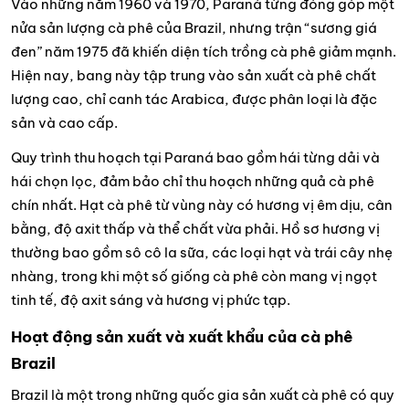
Vào những năm 1960 và 1970, Paraná từng đóng góp một
nửa sản lượng cà phê của Brazil, nhưng trận “sương giá
đen” năm 1975 đã khiến diện tích trồng cà phê giảm mạnh.
Hiện nay, bang này tập trung vào sản xuất cà phê chất
lượng cao, chỉ canh tác Arabica, được phân loại là đặc
sản và cao cấp.
Quy trình thu hoạch tại Paraná bao gồm hái từng dải và
hái chọn lọc, đảm bảo chỉ thu hoạch những quả cà phê
chín nhất. Hạt cà phê từ vùng này có hương vị êm dịu, cân
bằng, độ axit thấp và thể chất vừa phải. Hồ sơ hương vị
thường bao gồm sô cô la sữa, các loại hạt và trái cây nhẹ
nhàng, trong khi một số giống cà phê còn mang vị ngọt
tinh tế, độ axit sáng và hương vị phức tạp.
Hoạt động sản xuất và xuất khẩu của cà phê
Brazil
Brazil là một trong những quốc gia sản xuất cà phê có quy