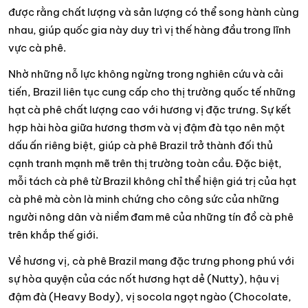
được rằng chất lượng và sản lượng có thể song hành cùng
nhau, giúp quốc gia này duy trì vị thế hàng đầu trong lĩnh
vực cà phê.
Nhờ những nỗ lực không ngừng trong nghiên cứu và cải
tiến, Brazil liên tục cung cấp cho thị trường quốc tế những
hạt cà phê chất lượng cao với hương vị đặc trưng. Sự kết
hợp hài hòa giữa hương thơm và vị đậm đà tạo nên một
dấu ấn riêng biệt, giúp cà phê Brazil trở thành đối thủ
cạnh tranh mạnh mẽ trên thị trường toàn cầu. Đặc biệt,
mỗi tách cà phê từ Brazil không chỉ thể hiện giá trị của hạt
cà phê mà còn là minh chứng cho công sức của những
người nông dân và niềm đam mê của những tín đồ cà phê
trên khắp thế giới.
Về hương vị, cà phê Brazil mang đặc trưng phong phú với
sự hòa quyện của các nốt hương hạt dẻ (Nutty), hậu vị
đậm đà (Heavy Body), vị socola ngọt ngào (Chocolate,