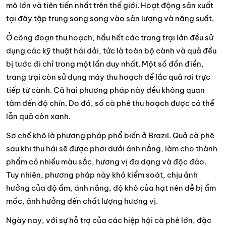
mô lớn và tiên tiến nhất trên thế giới. Hoạt động sản xuất
tại đây tập trung song song vào sản lượng và năng suất.
Ở công đoạn thu hoạch, hầu hết các trang trại lớn đều sử
dụng các kỹ thuật hái dải, tức là toàn bộ cành và quả đều
bị tước đi chỉ trong một lần duy nhất. Một số đồn điền,
trang trại còn sử dụng máy thu hoạch để lắc quả rơi trực
tiếp từ cành. Cả hai phương pháp này đều không quan
tâm đến độ chín. Do đó, số cà phê thu hoạch được có thể
lẫn quả còn xanh.
Sơ chế khô là phương pháp phổ biến ở Brazil. Quả cà phê
sau khi thu hái sẽ được phơi dưới ánh nắng, làm cho thành
phẩm có nhiều màu sắc, hương vị đa dạng và độc đáo.
Tuy nhiên, phương pháp này khó kiểm soát, chịu ảnh
hưởng của độ ẩm, ánh nắng, độ khô của hạt nên dễ bị ẩm
mốc, ảnh hưởng đến chất lượng hương vị.
Ngày nay, với sự hỗ trợ của các hiệp hội cà phê lớn, đặc