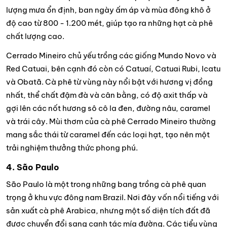
lượng mưa ổn định, ban ngày ấm áp và mùa đông khô ở
độ cao từ 800 - 1.200 mét, giúp tạo ra những hạt cà phê
chất lượng cao.
Cerrado Mineiro chủ yếu trồng các giống Mundo Novo và
Red Catuai, bên cạnh đó còn có Catuaí, Catuai Rubi, Icatu
và Obatã. Cà phê từ vùng này nổi bật với hương vị đồng
nhất, thể chất đậm đà và cân bằng, có độ axit thấp và
gợi lên các nốt hương sô cô la đen, đường nâu, caramel
và trái cây. Mùi thơm của cà phê Cerrado Mineiro thường
mang sắc thái từ caramel đến các loại hạt, tạo nên một
trải nghiệm thưởng thức phong phú.
4. São Paulo
São Paulo là một trong những bang trồng cà phê quan
trọng ở khu vực đông nam Brazil. Nơi đây vốn nổi tiếng với
sản xuất cà phê Arabica, nhưng một số diện tích đất đã
được chuyển đổi sang canh tác mía đường. Các tiểu vùng