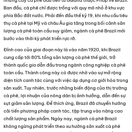
những cây cà phê đầu tiên từ Guiana thuộc Pháp về Brazil.
Ban đầu, cà phê chỉ được trồng với quy mô nhỏ ở khu vực
phía Bắc đất nước. Phải đến đầu thế kỷ 19, khi nhu cầu tiêu
thụ cà phê tại Mỹ và châu Âu gia tăng trong bối cảnh sản
lượng cà phê toàn cầu suy giảm, ngành cà phê Brazil mới
bước vào thời kỳ phát triển rực rỡ.
Đỉnh cao của giai đoạn này là vào năm 1920, khi Brazil
cung cấp tới 80% tổng sản lượng cà phê thế giới, trở
thành quốc gia dẫn đầu trong ngành công nghiệp cà phê
toàn cầu. Thành công này có được nhờ vào sự mở rộng
diện tích canh tác cùng với việc áp dụng cơ giới hóa trong
sản xuất. Tuy nhiên, trước những biến động của thị trường
cà phê, lợi nhuận của nông dân bị ảnh hưởng, dẫn đến sự
sụt giảm sản lượng. Để thích ứng, Brazil đã chuyển hướng
cải tiến phương pháp canh tác, tập trung vào nâng cao
chất lượng sản phẩm. Ngày nay, ngành cà phê Brazil
không ngừng phát triển theo xu hướng sản xuất cà phê