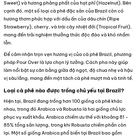
Sweet) và hương phảng phất của hạt phỉ (Hazelnut). Bên
cạnh đó, một số loại cà phê đặc sản của Brazil còn có
hương thơm phức hợp với dấu ấn của dâu chín (Ripe
Strawberry), cherry, và trái cây nhiệt đới (Tropical Fruit),
mang đến trải nghiệm thưởng thức độc đáo và khó nhầm
lẫn.
Để cảm nhận trọn vẹn hương vị của cà phê Brazil, phương
pháp Pour Over là lựa chọn lý tưởng. Cách pha này giúp
làm nổi bật sự cân bằng giữa độ ngọt, độ chua nhẹ và hậu
vị sâu lắng, mang đến một tách cà phê mượt mà và tinh tế.
Loại cà phê nào được trồng chủ yếu tại Brazil?
Hiện tại, Brazil đang trồng hơn 100 giống cà phê khác
nhau, trong đó Arabica và Robusta là hai giống chủ lực
phục vụ xuất khẩu. Arabica chiếm ưu thế với khoảng 81 -
85% tổng sản lượng, trong khi Robusta chiếm phần còn
lại. Một số giống Arabica phổ biến tại Brazil bao gồm