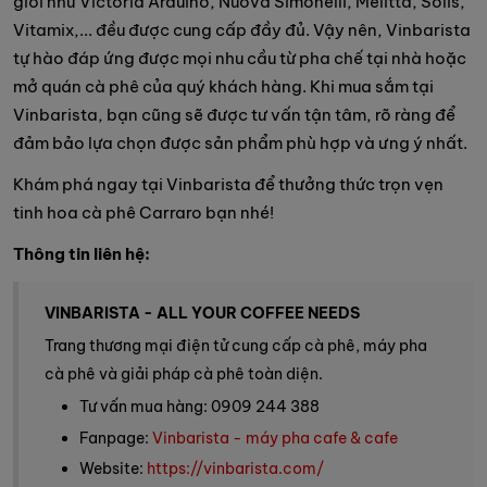
giới như Victoria Arduino, Nuova Simonelli, Melitta, Solis,
Vitamix,... đều được cung cấp đầy đủ. Vậy nên, Vinbarista
tự hào đáp ứng được mọi nhu cầu từ pha chế tại nhà hoặc
mở quán cà phê của quý khách hàng. Khi mua sắm tại
Vinbarista, bạn cũng sẽ được tư vấn tận tâm, rõ ràng để
đảm bảo lựa chọn được sản phẩm phù hợp và ưng ý nhất.
Khám phá ngay tại Vinbarista để thưởng thức trọn vẹn
tinh hoa cà phê Carraro bạn nhé!
Thông tin liên hệ:
VINBARISTA - ALL YOUR COFFEE NEEDS
Trang thương mại điện tử cung cấp cà phê, máy pha
cà phê và giải pháp cà phê toàn diện.
Tư vấn mua hàng: 0909 244 388
Fanpage:
Vinbarista - máy pha cafe & cafe
Website:
https://vinbarista.com/