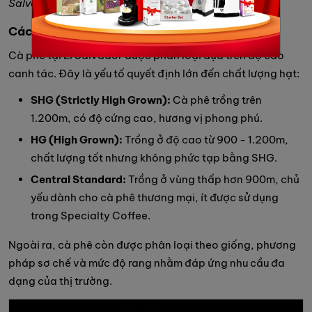
Salvador (Nguồn: Internet)
Cách phân loại cà phê tại El Salvador
Cà phê tại El Salvador được phân loại dựa trên độ cao
canh tác. Đây là yếu tố quyết định lớn đến chất lượng hạt:
SHG (Strictly High Grown):
Cà phê trồng trên
1.200m, có độ cứng cao, hương vị phong phú.
HG (High Grown):
Trồng ở độ cao từ 900 - 1.200m,
chất lượng tốt nhưng không phức tạp bằng SHG.
Central Standard:
Trồng ở vùng thấp hơn 900m, chủ
yếu dành cho cà phê thương mại, ít được sử dụng
trong Specialty Coffee.
Ngoài ra, cà phê còn được phân loại theo giống, phương
pháp sơ chế và mức độ rang nhằm đáp ứng nhu cầu đa
dạng của thị trường.