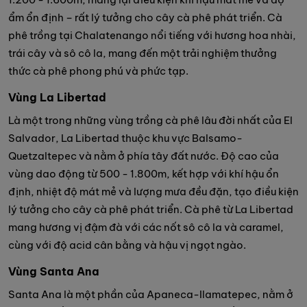
ẩm ổn định – rất lý tưởng cho cây cà phê phát triển. Cà
phê trồng tại Chalatenango nổi tiếng với hương hoa nhài,
trái cây và sô cô la, mang đến một trải nghiệm thưởng
thức cà phê phong phú và phức tạp.
Vùng La Libertad
Là một trong những vùng trồng cà phê lâu đời nhất của El
Salvador, La Libertad thuộc khu vực Balsamo-
Quetzaltepec và nằm ở phía tây đất nước. Độ cao của
vùng dao động từ 500 - 1.800m, kết hợp với khí hậu ổn
định, nhiệt độ mát mẻ và lượng mưa đều đặn, tạo điều kiện
lý tưởng cho cây cà phê phát triển. Cà phê từ La Libertad
mang hương vị đậm đà với các nốt sô cô la và caramel,
cùng với độ acid cân bằng và hậu vị ngọt ngào.
Vùng Santa Ana
Santa Ana là một phần của Apaneca-Ilamatepec, nằm ở