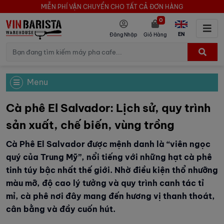
MIỄN PHÍ VẬN CHUYỂN CHO TẤT CẢ ĐƠN HÀNG
0
EN
Đăng Nhập
Giỏ Hàng
Menu
Cà phê El Salvador: Lịch sử, quy trình
sản xuất, chế biến, vùng trồng
Cà Phê El Salvador được mệnh danh là “viên ngọc
quý của Trung Mỹ”, nổi tiếng với những hạt cà phê
tinh túy bậc nhất thế giới. Nhờ điều kiện thổ nhưỡng
màu mỡ, độ cao lý tưởng và quy trình canh tác tỉ
mỉ, cà phê nơi đây mang đến hương vị thanh thoát,
cân bằng và đầy cuốn hút.