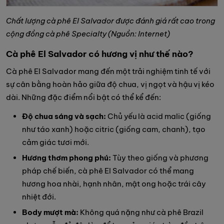
Chất lượng cà phê El Salvador được đánh giá rất cao trong
cộng đồng cà phê Specialty (Nguồn: Internet)
Cà phê El Salvador có hương vị như thế nào?
Cà phê El Salvador mang đến một trải nghiệm tinh tế với
sự cân bằng hoàn hảo giữa độ chua, vị ngọt và hậu vị kéo
dài. Những đặc điểm nổi bật có thể kể đến:
Độ chua sáng và sạch:
Chủ yếu là acid malic (giống
như táo xanh) hoặc citric (giống cam, chanh), tạo
cảm giác tươi mới.
Hương thơm phong phú:
Tùy theo giống và phương
pháp chế biến, cà phê El Salvador có thể mang
hương hoa nhài, hạnh nhân, mật ong hoặc trái cây
nhiệt đới.
Body mượt mà:
Không quá nặng như cà phê Brazil