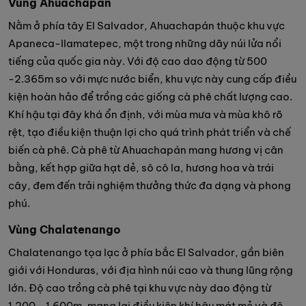
Vùng Ahuachapán
Nằm ở phía tây El Salvador, Ahuachapán thuộc khu vực
Apaneca-Ilamatepec, một trong những dãy núi lửa nổi
tiếng của quốc gia này. Với độ cao dao động từ 500
-2.365m so với mực nước biển, khu vực này cung cấp điều
kiện hoàn hảo để trồng các giống cà phê chất lượng cao.
Khí hậu tại đây khá ổn định, với mùa mưa và mùa khô rõ
rệt, tạo điều kiện thuận lợi cho quá trình phát triển và chế
biến cà phê. Cà phê từ Ahuachapán mang hương vị cân
bằng, kết hợp giữa hạt dẻ, sô cô la, hương hoa và trái
cây, đem đến trải nghiệm thưởng thức đa dạng và phong
phú.
Vùng Chalatenango
Chalatenango tọa lạc ở phía bắc El Salvador, gần biên
giới với Honduras, với địa hình núi cao và thung lũng rộng
lớn. Độ cao trồng cà phê tại khu vực này dao động từ
1.200 - 1.600m, mang lại điều kiện khí hậu mát mẻ và độ