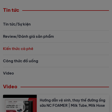
có thể định lượng và phân tích
cho đến những
được giá trị của từng loại cà phê.
mỗi loại cà ph
Tin tức
Hãy cùng Vinbarista tìm hiểu tường
thức uống mà
tận về các tiêu chuẩn này trong bài
phong cách số
Tin tức/Sự kiện
viết dưới đây nhé!
thưởng thức. Bà
Vinbarista dướ
Review/Đánh giá sản phẩm
khám phá các 
tiếng, được yêu
Kiến thức cà phê
nhiều quốc gia
Công thức đồ uống
Video
Video
Hướng dẫn vệ sinh, thay thế đường ống
sữa NC FOAMER | Milk Tube, Milk Hose