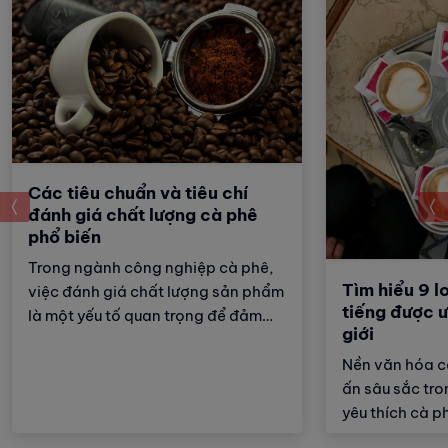
Các tiêu chuẩn và tiêu chí
prev
đánh giá chất lượng cà phê
phổ biến
Trong ngành công nghiệp cà phê,
Tìm hiểu 9 l
việc đánh giá chất lượng sản phẩm
tiếng được ư
là một yếu tố quan trọng để đảm
giới
bảo sự hài lòng của người tiêu
dùng. Các tiêu chuẩn đánh giá
Nền văn hóa cà
chất lượng cà phê phổ biến giúp
ấn sâu sắc tr
người sản xuất, người tiêu dùng và
yêu thích cà ph
các chuyên gia trong lĩnh vực này
Từ những tách