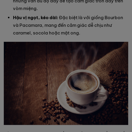
nhưng vẫn đủ độ dày để tạo cảm giác tròn đầy trên
vòm miệng.
Hậu vị ngọt, kéo dài:
Đặc biệt là với giống Bourbon
và Pacamara, mang đến cảm giác dễ chịu như
caramel, socola hoặc mật ong.