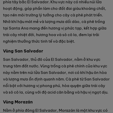
phía tây bắc El Salvador. Khu vực này có nhiều núi lửa
hoạt động, góp phần làm cho đất đai giàu khoáng chất,
tạo nên môi trường lý tưởng cho cây cà phê phát triển.
Nhờ khí hậu mát mẻ và lượng mưa dồi dào, cà phê trồng
tại Santa Ana mang đến hương vị phức tạp, kết hợp giữa
trái cây nhiệt đới, hương hoa và sô cô la, đem lại trải
nghiệm thưởng thức tinh tế và đặc biệt.
Vùng San Salvador
San Salvador, thủ đô của El Salvador, nằm ở khu vực
trung tâm đất nước. Vùng trồng cà phê chính của khu vực
này nằm trên núi lửa San Salvador, nơi có khí hậu ôn hòa
và lượng mưa ổn định quanh năm. Cà phê từ San Salvador
nổi bật với hương vị phong phú, hòa quyện giữa trái cây
và sô cô la, cùng với độ acid cân bằng và hậu vị ngọt dịu.
Vùng Morazán
Nằm ở phía đông El Salvador, Morazán là một khu vực có