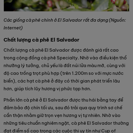
Các giống cà phê chính ở El Salvador rất đa dạng (Nguồn:
Internet)
Chất lượng cà phê El Salvador
Chất lượng cà phê El Salvador được đánh giá rất cao
trong cộng đồng cà phê Specialty. Nhờ vào điều kiện thổ
nhưỡng lý tưởng, chủ yếu là đất núi lửa màu mỡ, cùng với
độ cao trồng trọt phù hợp (trên 1.200m so với mực nước
biển), các hạt cà phê ở đây có thời gian phát triển lâu
hơn, giúp tích lũy hương vị phức tạp hơn.
Phần lớn cà phê ở El Salvador được thu hái bằng tay để
đảm bảo độ chín tối ưu, sau đó trải qua quy trình sơ chế
cẩn thận nhằm giữ trọn vẹn hương vị tự nhiên. Nhờ vào
những tiêu chuẩn nghiêm ngặt, cà phê El Salvador thường
đạt điểm số cao trong các cuộc thi uy tín như Cup of