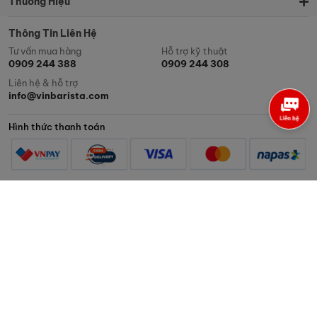
Thương Hiệu
Thông Tin Liên Hệ
Tư vấn mua hàng
Hỗ trợ kỹ thuật
0909 244 388
0909 244 308
Liên hệ & hỗ trợ
info@vinbarista.com
Hình thức thanh toán
Công Ty TNHH Hình Khối Châu Á
MST: 0312602352 cấp ngày 27/12/2013 Cơ quan cấp: Sở Kế hoạch và
Đầu tư TPHCM
SALA - SARIMI A1-00.10, 74 Nguyễn Cơ Thạch, phường An Khánh,
HCM City