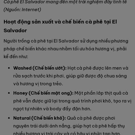
Cà phê El Salvador mang đến một trải nghiệm đầy tinh tế
(Nguồn: Internet)
Hoạt động sản xuất và chế biến cà phê tại El
Salvador
Người trồng cà phê tại El Salvador sử dụng nhiều phương
pháp chế biến khác nhau nhằm tối ưu hóa hương vị, phải
kể đến như:
Washed (Chế biến ướt):
Hạt cà phê được lên men và
rửa sạch trước khi phơi, giúp giữ được độ chua sáng
và hương vị trong trẻo.
Honey (Chế biến mật ong):
Một phần lớp thịt quả cà
phê vẫn được giữ lại trong quá trình phơi khô, tạo ra vị
ngọt tự nhiên và body đầy đặn hơn.
Natural (Chế biến khô):
Quả cà phê được phơi
nguyên trái dưới ánh nắng, giúp hạt cà phê hấp thụ
nhiều hương vị trái cây và có hậu vị phức tạp hơn.