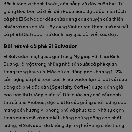
đến hương vị thanh thoát, cân bằng và đầy cuốn hút. Từ
giống Bourbon cổ điển đến Pacamara độc đáo, mỗi tách
cà phê El Salvador đều chứa đựng câu chuyện của thiên
nhiên và con người. Hãy cùng Vinbarista khám phá chi tiết
cà phê El Salvador trứ danh này qua bài viết sau đây.
Đôi nét về cà phê El Salvador
El Salvador, một quốc gia Trung Mỹ giáp với Thái Bình
Dương, là một trong những nhà sản xuất cà phê quan
trọng trong khu vực. Mặc dù chỉ đóng góp khoảng 1-2%
sản lượng cà phê toàn cầu, El Salvador lại nổi bật với các
dòng cà phê đặc sản (Specialty Coffee) được đánh giá
cao trên thị trường quốc tế. Đất nước này chủ yếu canh
tác cà phê Arabica, đặc biệt là các giống chất lượng cao,
mang đến hương vị phong phú và phức tạp. Nhờ sự cạnh
tranh mạnh mẽ và cam kết không ngừng nâng cao chất
lượng, El Salvador đã khẳng định vị thế vững chắc trong