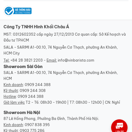
Công Ty TNHH Hình Khối Châu Á
MST: 0312602352 cấp ngày 27/12/2013 Cơ quan cấp: Sở Kế hoạch và
Đầu tư TPHCM
SALA - SARIMI A1-00.10, 74 Nguyễn Cơ Thạch, phường An Khánh,
HCM City
Tel:
+84 28 3821 2203 -
Email:
info@vinbarista.com
Showroom Sài Gòn
SALA - SARIMI A1-00.10, 74 Nguyễn Cơ Thạch, phường An Khánh,
HCM
Kinh doanh
:
0909 244 388
Kỹ thuật
:
0909 244 308
Hotline
:
0909 244 388
Giờ làm việc
T2 - T6: 08h30 - 19h00 | T7: 08h30 - 12h00 | CN: Nghỉ
Showroom Hà Nội
87 Lê Hồng Phong, Phường Ba Đình, Thành Phố Hà Nội.
Kinh doanh
:
0907 838 395
Kỹ thuật
:
0903 775 286