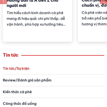
prev
Hướng dẫn từ A đến Z cho
chuẩn vị, đơ
người mới
Cà phê viên n
Tìm hiểu cách kinh doanh cà phê
trở nên phổ biế
mang đi hiệu quả: chi phí thấp, dễ
hương vị thơm
vận hành, phù hợp xu hướng tiêu
nào để pha đư
dùng nhanh và tiện lợi.
viên nén ngon
Tin tức
Tin tức/Sự kiện
Review/Đánh giá sản phẩm
Kiến thức cà phê
Công thức đồ uống