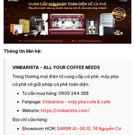
Thông tin liên hệ:
VINBARISTA - ALL YOUR COFFEE NEEDS
Trang thương mại điện tử cung cấp cà phê, máy pha
cà phê và giải pháp cà phê toàn diện.
Tư vấn mua hàng: 0909 244 388
Fanpage:
Vinbarista - máy pha cafe & cafe
Website:
https://vinbarista.com/
Địa chỉ cửa hàng:
Showroom HCM:
SARIMI A1-00.10, 74 Nguyễn Cơ