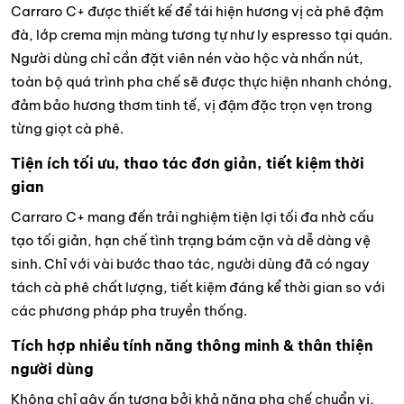
Carraro C+ được thiết kế để tái hiện hương vị cà phê đậm
đà, lớp crema mịn màng tương tự như ly espresso tại quán.
Người dùng chỉ cần đặt viên nén vào hộc và nhấn nút,
toàn bộ quá trình pha chế sẽ được thực hiện nhanh chóng,
đảm bảo hương thơm tinh tế, vị đậm đặc trọn vẹn trong
từng giọt cà phê.
Tiện ích tối ưu, thao tác đơn giản, tiết kiệm thời
gian
Carraro C+ mang đến trải nghiệm tiện lợi tối đa nhờ cấu
tạo tối giản, hạn chế tình trạng bám cặn và dễ dàng vệ
sinh. Chỉ với vài bước thao tác, người dùng đã có ngay
tách cà phê chất lượng, tiết kiệm đáng kể thời gian so với
các phương pháp pha truyền thống.
Tích hợp nhiều tính năng thông minh & thân thiện
người dùng
Không chỉ gây ấn tượng bởi khả năng pha chế chuẩn vị,