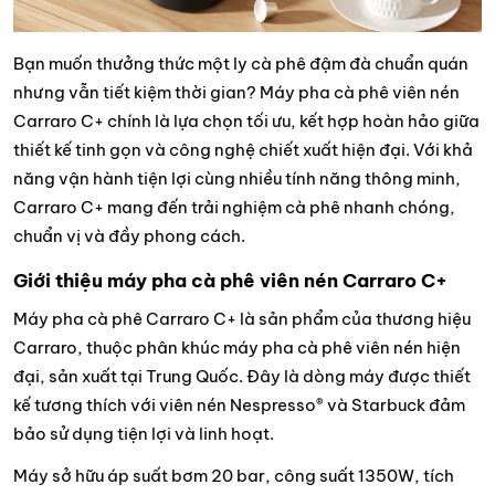
Bạn muốn thưởng thức một ly cà phê đậm đà chuẩn quán
nhưng vẫn tiết kiệm thời gian? Máy pha cà phê viên nén
Carraro C+ chính là lựa chọn tối ưu, kết hợp hoàn hảo giữa
thiết kế tinh gọn và công nghệ chiết xuất hiện đại. Với khả
năng vận hành tiện lợi cùng nhiều tính năng thông minh,
Carraro C+ mang đến trải nghiệm cà phê nhanh chóng,
chuẩn vị và đầy phong cách.
Giới thiệu máy pha cà phê viên nén Carraro C+
Máy pha cà phê Carraro C+ là sản phẩm của thương hiệu
Carraro, thuộc phân khúc máy pha cà phê viên nén hiện
đại, sản xuất tại Trung Quốc. Đây là dòng máy được thiết
kế tương thích với viên nén Nespresso® và Starbuck đảm
bảo sử dụng tiện lợi và linh hoạt.
Máy sở hữu áp suất bơm 20 bar, công suất 1350W, tích