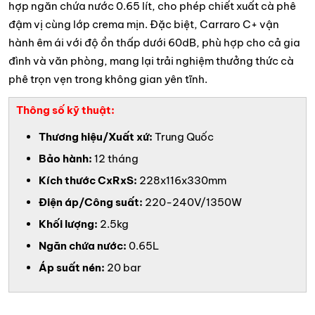
hợp ngăn chứa nước 0.65 lít, cho phép chiết xuất cà phê
đậm vị cùng lớp crema mịn. Đặc biệt, Carraro C+ vận
hành êm ái với độ ồn thấp dưới 60dB, phù hợp cho cả gia
đình và văn phòng, mang lại trải nghiệm thưởng thức cà
phê trọn vẹn trong không gian yên tĩnh.
Thông số kỹ thuật:
Thương hiệu/Xuất xứ:
Trung Quốc
Bảo hành:
12 tháng
Kích thước CxRxS:
228x116x330mm
Điện áp/Công suất:
220-240V/1350W
Khối lượng:
2.5kg
Ngăn chứa nước:
0.65L
Áp suất nén:
20 bar