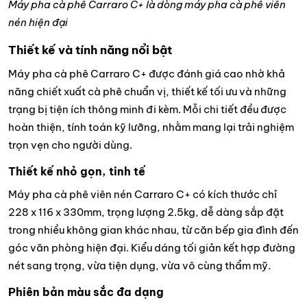
Máy pha cà phê Carraro C+ là dòng máy pha cà phê viên
nén hiện đại
Thiết kế và tính năng nổi bật
Máy pha cà phê Carraro C+ được đánh giá cao nhờ khả
năng chiết xuất cà phê chuẩn vị, thiết kế tối ưu và những
trạng bị tiện ích thông minh đi kèm. Mỗi chi tiết đều được
hoàn thiện, tính toán kỹ lưỡng, nhằm mang lại trải nghiệm
trọn vẹn cho người dùng.
Thiết kế nhỏ gọn, tinh tế
Máy pha cà phê viên nén Carraro C+ có kích thước chỉ
228 x 116 x 330mm, trọng lượng 2.5kg, dễ dàng sắp đặt
trong nhiều không gian khác nhau, từ căn bếp gia đình đến
góc văn phòng hiện đại. Kiểu dáng tối giản kết hợp đường
nét sang trọng, vừa tiện dụng, vừa vô cùng thẩm mỹ.
Phiên bản màu sắc đa dạng