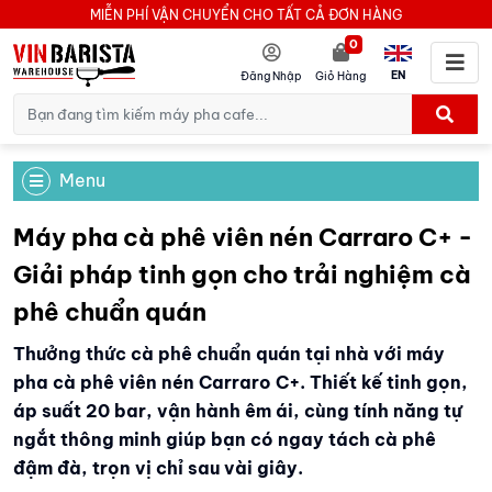
MIỄN PHÍ VẬN CHUYỂN CHO TẤT CẢ ĐƠN HÀNG
0
EN
Đăng Nhập
Giỏ Hàng
Menu
Máy pha cà phê viên nén Carraro C+ -
Giải pháp tinh gọn cho trải nghiệm cà
phê chuẩn quán
Thưởng thức cà phê chuẩn quán tại nhà với máy
pha cà phê viên nén Carraro C+. Thiết kế tinh gọn,
áp suất 20 bar, vận hành êm ái, cùng tính năng tự
ngắt thông minh giúp bạn có ngay tách cà phê
đậm đà, trọn vị chỉ sau vài giây.