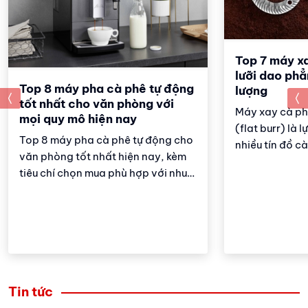
Top 7 máy xa
lưỡi dao phẳ
Top 8 máy pha cà phê tự động
lượng
prev
tốt nhất cho văn phòng với
Máy xay cà ph
mọi quy mô hiện nay
(flat burr) là 
Top 8 máy pha cà phê tự động cho
nhiều tín đồ cà
văn phòng tốt nhất hiện nay, kèm
những ai đam 
tiêu chí chọn mua phù hợp với nhu
espresso, nhờ
cầu sử dụng, quy mô và ngân sách.
hạt cà phê thà
đồng nhất vượt
này là yếu tố 
sự cân bằng và
vị cà phê. Để 
trong việc tì
Tin tức
ý, Vinbarista 