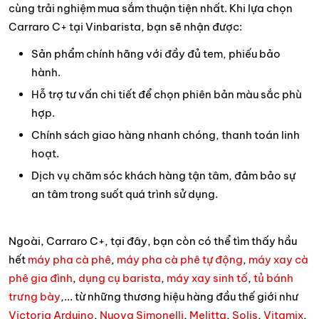
cùng trải nghiệm mua sắm thuận tiện nhất. Khi lựa chọn
Carraro C+ tại Vinbarista, bạn sẽ nhận được:
Sản phẩm chính hãng với đầy đủ tem, phiếu bảo
hành.
Hỗ trợ tư vấn chi tiết để chọn phiên bản màu sắc phù
hợp.
Chính sách giao hàng nhanh chóng, thanh toán linh
hoạt.
Dịch vụ chăm sóc khách hàng tận tâm, đảm bảo sự
an tâm trong suốt quá trình sử dụng.
Ngoài, Carraro C+, tại đây, bạn còn có thể tìm thấy hầu
hết
máy pha cà phê
,
máy pha cà phê tự động
,
máy xay cà
phê gia đình
,
dụng cụ barista
,
máy xay sinh tố
,
tủ bánh
trưng bày
,... từ những thương hiệu hàng đầu thế giới như
Victoria Arduino
,
Nuova Simonelli
,
Melitta
,
Solis
,
Vitamix
,