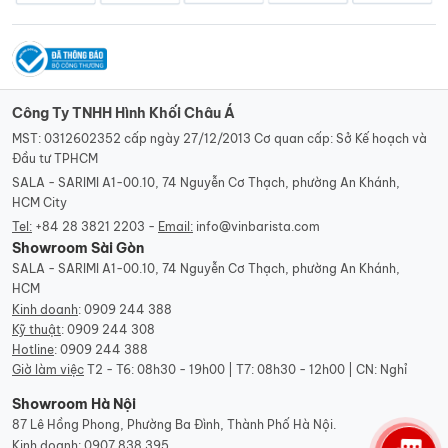
Công Ty TNHH Hình Khối Châu Á
MST: 0312602352 cấp ngày 27/12/2013 Cơ quan cấp: Sở Kế hoạch và
Đầu tư TPHCM
SALA - SARIMI A1-00.10, 74 Nguyễn Cơ Thạch, phường An Khánh,
HCM City
Tel:
+84 28 3821 2203 -
Email:
info@vinbarista.com
Showroom Sài Gòn
SALA - SARIMI A1-00.10, 74 Nguyễn Cơ Thạch, phường An Khánh,
HCM
Kinh doanh
:
0909 244 388
Kỹ thuật
:
0909 244 308
Hotline
:
0909 244 388
Giờ làm việc
T2 - T6: 08h30 - 19h00 | T7: 08h30 - 12h00 | CN: Nghỉ
Showroom Hà Nội
87 Lê Hồng Phong, Phường Ba Đình, Thành Phố Hà Nội.
Kinh doanh
:
0907 838 395