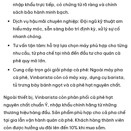
nhập khẩu trực tiếp, có chứng từ rõ ràng và chính
sách bảo hành minh bạch.
Dịch vụ hậu mãi chuyên nghiệp: Đội ngũ kỹ thuật am
hiểu máy móc, sẵn sàng bảo trì định kỳ, xử lý sự cố
nhanh chóng.
Tư vấn tận tâm: hỗ trợ lựa chọn máy phù hợp cho từng
nhu cầu, từ pha chế tại nhà đến đầu tư cho quán cà
phê quy mô lớn.
Cung cấp trọn gói giải pháp cà phê: Ngoài máy pha
cà phê, Vinbarista còn có máy xay, dụng cụ barista,
tủ trưng bày bánh ngọt và cà phê hạt nguyên chất.
Ngoài thiết bị, Vinbarista còn phân phối cà phê hạt
nguyên chất chuẩn Ý, nhập khẩu chính hãng từ những
thương hiệu hàng đầu. Sản phẩm phù hợp cho cả pha chế
tại gia lẫn vận hành quán cà phê. Khách hàng thành viên
còn được hưởng ưu đãi lên đến 10% khi mua sắm.