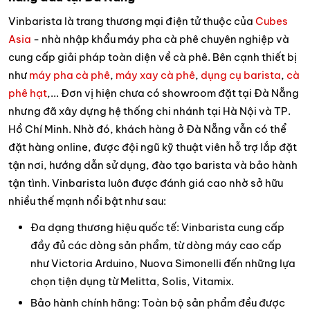
Vinbarista là trang thương mại điện tử thuộc của
Cubes
Asia
- nhà nhập khẩu máy pha cà phê chuyên nghiệp và
cung cấp giải pháp toàn diện về cà phê. Bên cạnh thiết bị
như
máy pha cà phê
,
máy xay cà phê
,
dụng cụ barista
,
cà
phê hạt
,... Đơn vị hiện chưa có showroom đặt tại Đà Nẵng
nhưng đã xây dựng hệ thống chi nhánh tại Hà Nội và TP.
Hồ Chí Minh. Nhờ đó, khách hàng ở Đà Nẵng vẫn có thể
đặt hàng online, được đội ngũ kỹ thuật viên hỗ trợ lắp đặt
tận nơi, hướng dẫn sử dụng, đào tạo barista và bảo hành
tận tình. Vinbarista luôn được đánh giá cao nhờ sở hữu
nhiều thế mạnh nổi bật như sau:
Đa dạng thương hiệu quốc tế: Vinbarista cung cấp
đầy đủ các dòng sản phẩm, từ dòng máy cao cấp
như Victoria Arduino, Nuova Simonelli đến những lựa
chọn tiện dụng từ Melitta, Solis, Vitamix.
Bảo hành chính hãng: Toàn bộ sản phẩm đều được