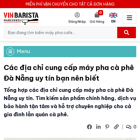
MIỄN PHÍ VẬN CHUYỂN CHO TẤT CẢ ĐƠN HÀNG
0
EN
Đăng Nhập
Giỏ Hàng
Menu
Các địa chỉ cung cấp máy pha cà phê
Đà Nẵng uy tín bạn nên biết
Tổng hợp các địa chỉ cung cấp máy pha cà phê Đà
Nẵng uy tín. Tìm kiếm sản phẩm chính hãng, dịch vụ
bảo hành tận tâm và hỗ trợ chuyên nghiệp cho cả
gia đình lẫn quán cà phê.
0