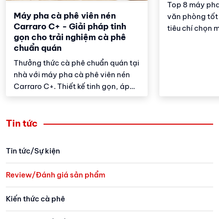
Top 8 máy pha
Máy pha cà phê viên nén
văn phòng tốt
Carraro C+ - Giải pháp tinh
tiêu chí chọn 
gọn cho trải nghiệm cà phê
cầu sử dụng, 
chuẩn quán
Thưởng thức cà phê chuẩn quán tại
nhà với máy pha cà phê viên nén
Carraro C+. Thiết kế tinh gọn, áp
suất 20 bar, vận hành êm ái, cùng
tính năng tự ngắt thông minh giúp
bạn có ngay tách cà phê đậm đà,
Tin tức
trọn vị chỉ sau vài giây.
Tin tức/Sự kiện
Review/Đánh giá sản phẩm
Kiến thức cà phê