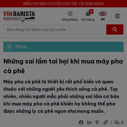
MIỄN PHÍ VẬN CHUYỂN CHO TẤT CẢ ĐƠN HÀNG
0
EN
Đăng Nhập
Giỏ Hàng
Menu
Những sai lầm tai hại khi mua máy pha
cà phê
Máy pha cà phê là thiết bị rất phổ biến và quen
thuộc với những người yêu thích uống cà phê. Tuy
nhiên, nhiều người mắc phải những sai lầm cơ bản
khi mua máy pha cà phê khiến họ không thể pha
được những ly cà phê ngon như mong muốn.
0