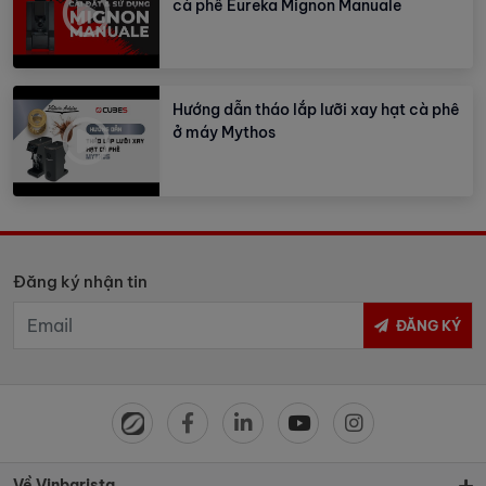
cà phê Eureka Mignon Manuale
Hướng dẫn tháo lắp lưỡi xay hạt cà phê
ở máy Mythos
Đăng ký nhận tin
ĐĂNG KÝ
Về Vinbarista