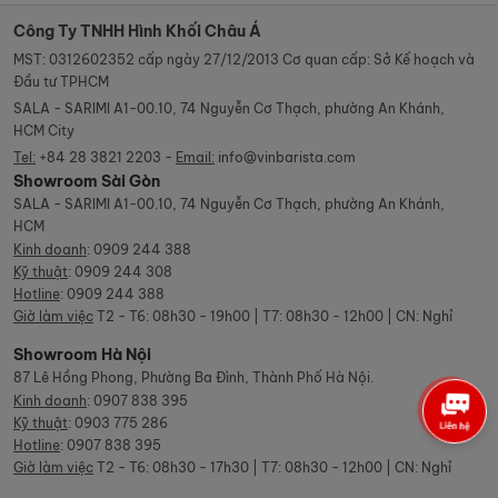
Công Ty TNHH Hình Khối Châu Á
MST: 0312602352 cấp ngày 27/12/2013 Cơ quan cấp: Sở Kế hoạch và
Đầu tư TPHCM
SALA - SARIMI A1-00.10, 74 Nguyễn Cơ Thạch, phường An Khánh,
HCM City
Tel:
+84 28 3821 2203 -
Email:
info@vinbarista.com
Showroom Sài Gòn
SALA - SARIMI A1-00.10, 74 Nguyễn Cơ Thạch, phường An Khánh,
HCM
Kinh doanh
:
0909 244 388
Kỹ thuật
:
0909 244 308
Hotline
:
0909 244 388
Giờ làm việc
T2 - T6: 08h30 - 19h00 | T7: 08h30 - 12h00 | CN: Nghỉ
Showroom Hà Nội
87 Lê Hồng Phong, Phường Ba Đình, Thành Phố Hà Nội.
Kinh doanh
:
0907 838 395
Kỹ thuật
:
0903 775 286
Hotline
:
0907 838 395
Giờ làm việc
T2 - T6: 08h30 - 17h30 | T7: 08h30 - 12h00 | CN: Nghỉ