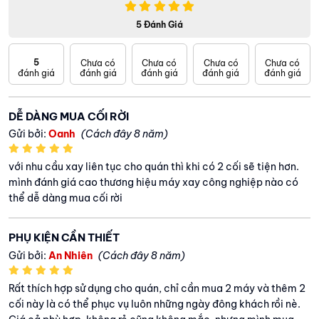
5 Đánh Giá
5
Chưa có
Chưa có
Chưa có
Chưa có
đánh giá
đánh giá
đánh giá
đánh giá
đánh giá
DỄ DÀNG MUA CỐI RỜI
Gửi bởi:
Oanh
(Cách đây 8 năm)
với nhu cầu xay liên tục cho quán thì khi có 2 cối sẽ tiện hơn.
mình đánh giá cao thương hiệu máy xay công nghiệp nào có
thể dễ dàng mua cối rời
PHỤ KIỆN CẦN THIẾT
Gửi bởi:
An Nhiên
(Cách đây 8 năm)
Rất thích hợp sử dụng cho quán, chỉ cần mua 2 máy và thêm 2
cối này là có thể phục vụ luôn những ngày đông khách rồi nè.