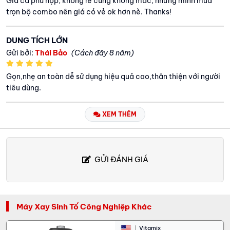
Giá cả phù hợp, không rẻ cũng không mắc, nhưng mình mua
trọn bộ combo nên giá có vẻ ok hơn nè. Thanks!
DUNG TÍCH LỚN
Gửi bởi:
Thái Bảo
(Cách đây 8 năm)
Gọn,nhẹ an toàn dễ sử dụng hiệu quả cao,thân thiện với người
tiêu dùng.
XEM THÊM
GỬI ĐÁNH GIÁ
Máy Xay Sinh Tố Công Nghiệp Khác
Vitamix