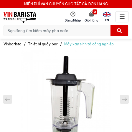
MIỄN PHÍ VẬN CHUYỂN CHO TẤT CẢ ĐƠN HÀNG
0
EN
Đăng Nhập
Giỏ Hàng
Vinbarista
Thiết bị quầy bar
Máy xay sinh tố công nghiệp
prev