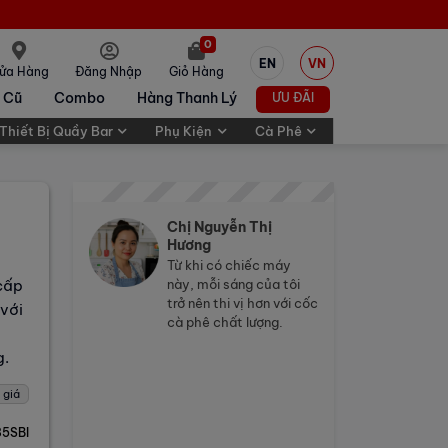
0
EN
VN
ửa Hàng
Đăng Nhập
Giỏ Hàng
 Cũ
Combo
Hàng Thanh Lý
ƯU ĐÃI
Thiết Bị Quầy Bar
Phụ Kiện
Cà Phê
Chị Nguyễn Thị
Hương
Từ khi có chiếc máy
cấp
này, mỗi sáng của tôi
trở nên thi vị hơn với cốc
với
cà phê chất lượng.
g.
 giá
5SBI