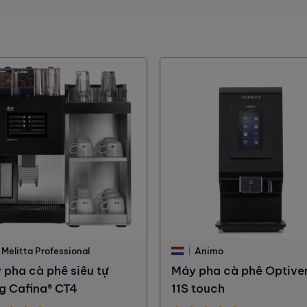
Melitta Professional
Animo
 pha cà phê siêu tự
Máy pha cà phê Optive
g Cafina® CT4
11S touch