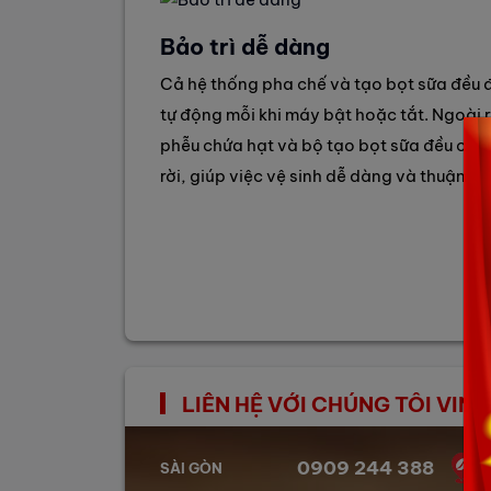
Bảo trì dễ dàng
Cả hệ thống pha chế và tạo bọt sữa đều 
tự động mỗi khi máy bật hoặc tắt. Ngoài r
phễu chứa hạt và bộ tạo bọt sữa đều có t
rời, giúp việc vệ sinh dễ dàng và thuận ti
LIÊN HỆ VỚI CHÚNG TÔI VI
0909 244 388
SÀI GÒN