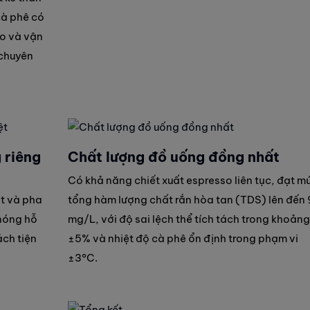
cà phê có
ao và vận
 chuyên
 riêng
Chất lượng đồ uống đồng nhất
Có khả năng chiết xuất espresso liên tục, đạt m
ọt và pha
tổng hàm lượng chất rắn hòa tan (TDS) lên đến 
 nóng hỗ
mg/L, với độ sai lệch thể tích tách trong khoảng
ách tiện
±5% và nhiệt độ cà phê ổn định trong phạm vi
±3°C.