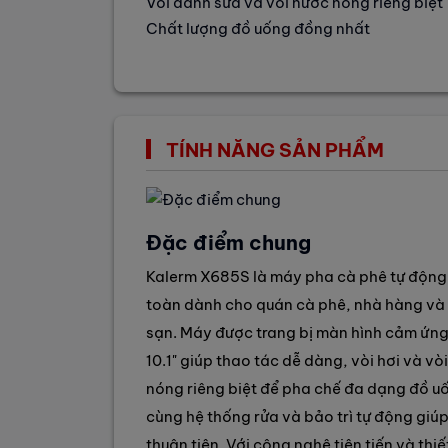
Vòi đánh sữa và vòi nước nóng riêng biệt
Chất lượng đồ uống đồng nhất
TÍNH NĂNG SẢN PHẨM
Đặc điểm chung
Kalerm X685S là máy pha cà phê tự độn
toàn dành cho quán cà phê, nhà hàng và
sạn. Máy được trang bị màn hình cảm ứn
10.1" giúp thao tác dễ dàng, vòi hơi và vò
nóng riêng biệt để pha chế đa dạng đồ u
cùng hệ thống rửa và bảo trì tự động giúp
thuận tiện. Với công nghệ tiên tiến và thiế