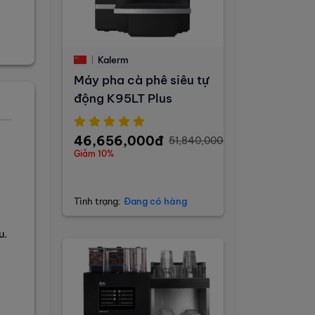
Kalerm
Máy pha cà phê siêu tự
động K95LT Plus
46,656,000đ
51,840,000đ
Giảm 10%
Tình trạng:
Đang có hàng
u.