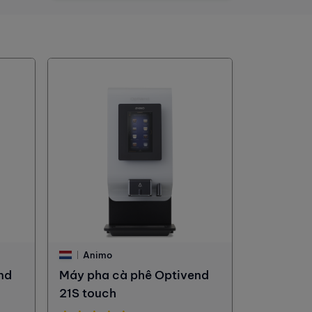
Animo
nd
Máy pha cà phê Optivend
21S touch