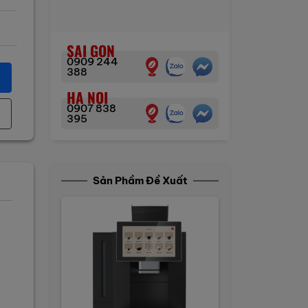
SAI GON
0909 244
388
HA NOI
0907 838
395
Sản Phầm Đề Xuất