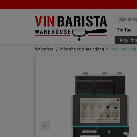
Tin Tức
Máy Pha
Vinbarista
Máy pha cà phê tự động
Máy pha cà p
prev