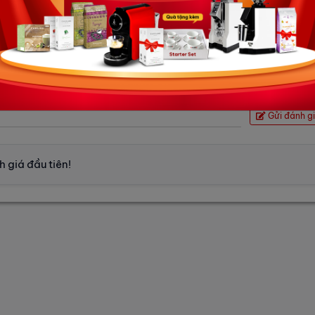
0903 775 286
SERVICE HÀ NỘI
Gửi đánh g
 giá đầu tiên!