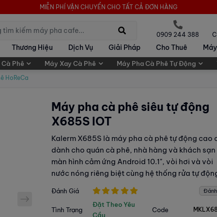
MIỄN PHÍ VẬN CHUYỂN CHO TẤT CẢ ĐƠN HÀNG
0909 244 388
C
Thương Hiệu
Dịch Vụ
Giải Pháp
Cho Thuê
Máy
 Cà Phê
Máy Xay Cà Phê
Máy Pha Cà Phê Tự Động
hê HoReCa
Máy pha cà phê siêu tự động
X685S IOT
Kalerm X685S là máy pha cà phê tự động cao 
dành cho quán cà phê, nhà hàng và khách sạn 
màn hình cảm ứng Android 10.1", vòi hơi và vòi
nước nóng riêng biệt cùng hệ thống rửa tự độn
Đánh Giá
Đánh
next
Đặt Theo Yêu
Tình Trạng
Code
MKLX68
Cầu