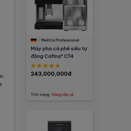
Melitta Professional
Máy pha cà phê siêu tự
động Cafina® CT4
243,000,000đ
ức
9
Tình trạng:
Hàng sắp về