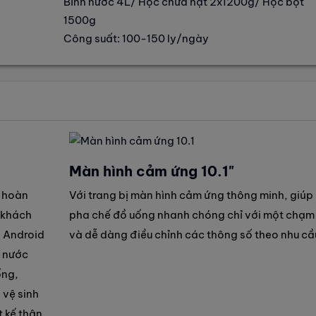
Bình nước 4L/ Hộc chứa hạt 2x1200g/ Hộc bột
1500g
Công suất: 100-150 ly/ngày
Màn hình cảm ứng 10.1"
g hoàn
Với trang bị màn hình cảm ứng thông minh, giúp
 khách
pha chế đồ uống nhanh chóng chỉ với một chạm
g Android
và dễ dàng điều chỉnh các thông số theo nhu cầ
i nước
ống,
 vệ sinh
t kế thân