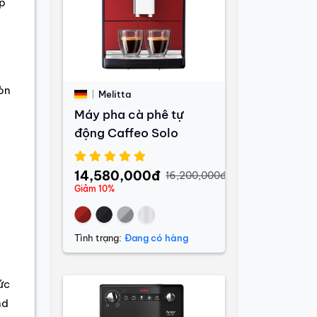
ếp
òn
Melitta
Máy pha cà phê tự
động Caffeo Solo
14,580,000đ
16,200,000đ
Giảm 10%
Tình trạng:
Đang có hàng
ức
nd