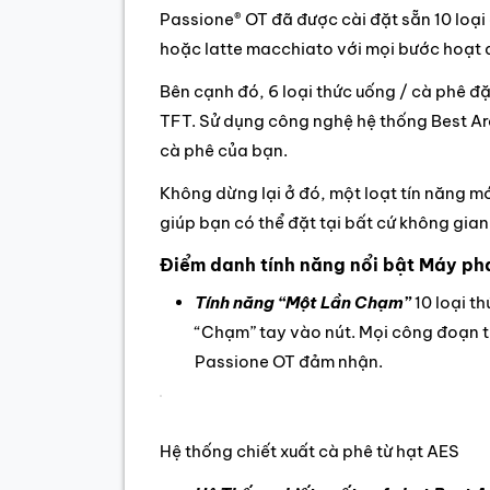
Passione® OT đã được cài đặt sẵn 10 loạ
hoặc latte macchiato với mọi bước hoạt đ
Bên cạnh đó, 6 loại thức uống / cà phê đặ
TFT. Sử dụng công nghệ hệ thống Best A
cà phê của bạn.
Không dừng lại ở đó, một loạt tín năng m
giúp bạn có thể đặt tại bất cứ không gia
Điểm danh tính năng nổi bật Máy ph
Tính năng “Một Lần Chạm”
10 loại t
“Chạm” tay vào nút. Mọi công đoạn t
Passione OT đảm nhận.
Hệ thống chiết xuất cà phê từ hạt AES