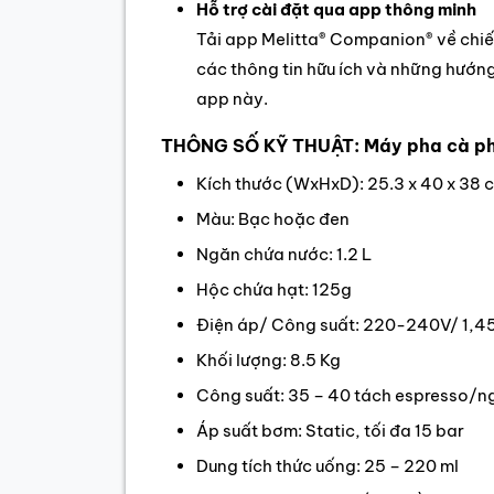
Hỗ trợ cài đặt qua app thông minh
Tải app Melitta® Companion® về chiếc
các thông tin hữu ích và những hướng
app này.
THÔNG SỐ KỸ THUẬT: Máy pha cà phê
Kích thước (WxHxD): 25.3 x 40 x 38 
Màu: Bạc hoặc đen
Ngăn chứa nước: 1.2 L
Hộc chứa hạt: 125g
Điện áp/ Công suất: 220-240V/ 1,
Khối lượng: 8.5 Kg
Công suất: 35 – 40 tách espresso/
Áp suất bơm: Static, tối đa 15 bar
Dung tích thức uống: 25 – 220 ml