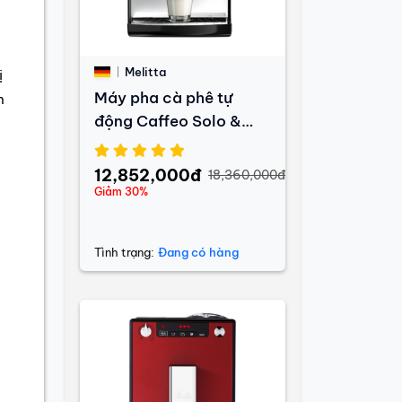
Melitta
ị
Máy pha cà phê tự
h
động Caffeo Solo &
Milk
12,852,000đ
18,360,000đ
Giảm 30%
Tình trạng:
Đang có hàng