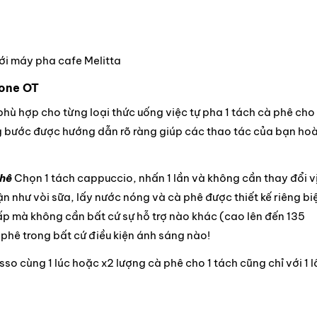
ới máy pha cafe Melitta
ione OT
phù hợp cho từng loại thức uống việc tự pha 1 tách cà phê cho
g bước được hướng dẫn rõ ràng giúp các thao tác của bạn ho
phê
Chọn 1 tách cappuccio, nhấn 1 lần và không cần thay đổi v
ận như vòi sữa, lấy nước nóng và cà phê được thiết kế riêng biệ
hấp mà không cần bất cứ sự hỗ trợ nào khác (cao lên đến 135
phê trong bất cứ điều kiện ánh sáng nào!
so cùng 1 lúc hoặc x2 lượng cà phê cho 1 tách cũng chỉ với 1 l