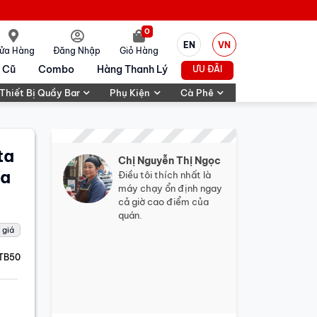
0
EN
VN
ửa Hàng
Đăng Nhập
Giỏ Hàng
 Cũ
Combo
Hàng Thanh Lý
ƯU ĐÃI
Thiết Bị Quầy Bar
Phụ Kiện
Cà Phê
ta
Chị Nguyễn Thị Ngọc
ua
Điều tôi thích nhất là
máy chạy ổn định ngay
cả giờ cao điểm của
quán.
 giá
TB50