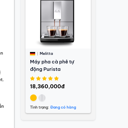
àn
Melitta
Máy pha cà phê tự
động Purista
ị
t.
18,360,000đ
ần
Tình trạng:
Đang có hàng