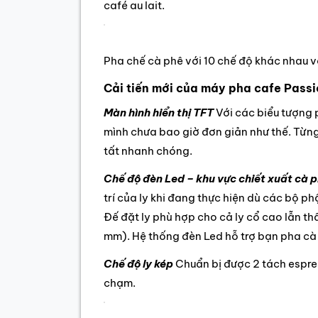
café au lait.
Pha chế cà phê với 10 chế độ khác nhau v
Cải tiến mới của máy pha cafe Pass
Màn hình hiển thị TFT
Với các biểu tượng 
mình chưa bao giờ đơn giản như thế. Từn
tất nhanh chóng.
Chế độ đèn Led – khu vực chiết xuất cà 
trí của ly khi đang thực hiện dù các bộ ph
Đế đặt ly phù hợp cho cả ly cổ cao lẫn t
mm). Hệ thống đèn Led hỗ trợ bạn pha cà 
Chế độ ly kép
Chuẩn bị được 2 tách espres
chạm.