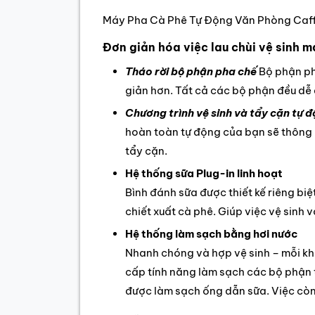
Máy Pha Cà Phê Tự Động Văn Phòng Caf
Đơn giản hóa việc lau chùi vệ sinh 
Tháo rời bộ phận pha chế
Bộ phận pha
giản hơn. Tất cả các bộ phận đều dễ 
Chương trình vệ sinh và tẩy cặn tự 
hoàn toàn tự động của bạn sẽ thông b
tẩy cặn.
Hệ thống sữa Plug-in linh hoạt
Bình đánh sữa được thiết kế riêng bi
chiết xuất cà phê. Giúp việc vệ sinh 
Hệ thống làm sạch bằng hơi nước
Nhanh chóng và hợp vệ sinh – mỗi kh
cấp tính năng làm sạch các bộ phận t
được làm sạch ống dẫn sữa. Việc còn 