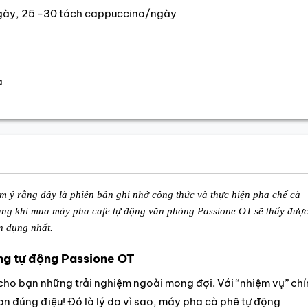
ngày, 25 -30 tách cappuccino/ngày
a
ý rằng đây là phiên bản ghi nhớ công thức và thực hiện pha chế cà
hàng khi mua máy pha cafe tự động văn phòng Passione OT sẽ thấy đượ
n dụng nhất.
ng tự động Passione OT
o bạn những trải nghiệm ngoài mong đợi. Với “nhiệm vụ” chí
on đúng điệu! Đó là lý do vì sao, máy pha cà phê tự động