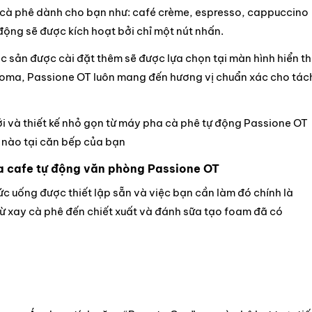
i cà phê dành cho bạn như: café crème, espresso, cappuccino
ộng sẽ được kích hoạt bởi chỉ một nút nhấn.
c sản được cài đặt thêm sẽ được lựa chọn tại màn hình hiển th
roma, Passione OT luôn mang đến hương vị chuẩn xác cho tác
ới và thiết kế nhỏ gọn từ máy pha cà phê tự động Passione OT
n nào tại căn bếp của bạn
a cafe tự động văn phòng Passione OT
hức uống được thiết lập sẵn và việc bạn cần làm đó chính là
ừ xay cà phê đến chiết xuất và đánh sữa tạo foam đã có