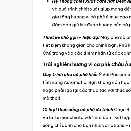
Hệ Thống chiết xuất cafe hạt Best 
và quá trình chiết xuất giúp mang đến
gia tăng hương vị cà phê ở mức cao 
đảm bảo giữ kín được hương của cà p
Thiết kế nhỏ gọn – hiện đại
Máy pha cà ph
tiết kiệm không gian cho chính bạn. Phù 
Chú trọng vào các điểm nhấn từ các cạnh
Trải nghiệm hương vị cà phê Châu Â
Quy trình pha cà phê kiểu Ý
Với Passione 
tính năng Automatic. Bạn không cần học 
hoặc phải lặp lại các thao tác với thức u
mà thôi!
10 loại thức uống cà phê ưa thích
Chọn 4 
và latte macchiato với 1 nút bấm. Kết hợp
uống chỉ dành cho bạn như: variations – 