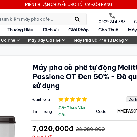
MIỄN PHÍ VẬN CHUYỂN CHO TẤT CẢ ĐƠN HÀNG
0909 244 388
C
Thương Hiệu
Dịch Vụ
Giải Pháp
Cho Thuê
Máy
 Cà Phê
Máy Xay Cà Phê
Máy Pha Cà Phê Tự Động
Máy pha cà phê tự động Melit
Passione OT Đen 50% - Đã q
sử dụng
Đánh Giá
Đánh
Đặt Theo Yêu
Tình Trạng
Code
MMEPASO
Cầu
7,020,000đ
28,080,000
Giảm 75%