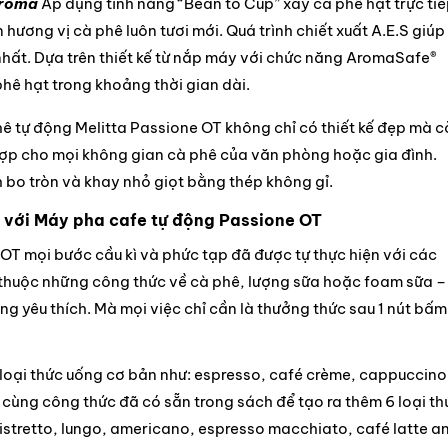
Aroma
Áp dụng tính năng “Bean to Cup” xay cà phê hạt trực ti
 hương vị cà phê luôn tươi mới. Quá trình chiết xuất A.E.S giúp
nhất. Dựa trên thiết kế từ nắp máy với chức năng AromaSafe®
hê hạt trong khoảng thời gian dài.
ê tự động Melitta Passione OT không chỉ có thiết kế đẹp mà c
hợp cho mọi không gian cà phê của văn phòng hoặc gia đình.
 bo tròn và khay nhỏ giọt bằng thép không gỉ.
u với Máy pha cafe tự động Passione OT
OT mọi bước cầu kì và phức tạp đã được tự thực hiện với các
thuộc những công thức về cà phê, lượng sữa hoặc foam sữa –
ống yêu thích. Mà mọi việc chỉ cần là thưởng thức sau 1 nút bấm
loại thức uống cơ bản như: espresso, café crème, cappuccino
 cùng công thức đã có sẵn trong sách để tạo ra thêm 6 loại th
ristretto, lungo, americano, espresso macchiato, café latte a