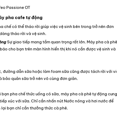
feo Passione OT
máy pha cafe tự động
 chế có thể tháo rời giúp việc vệ sinh bên trong trở nên đơn
dàng tháo rời và vệ sinh.
động
Sự giao tiếp mang tầm quan trọng rất lớn. Máy pha cà ph
áo cho bạn trên màn hình hiển thị khi nó cần được vệ sinh và
ệt, đường dẫn sữa hoặc làm foam sữa cũng được tách rời với v
và bảo quản sữa trở nên vô cùng đơn giản.
i bạn pha chế thức uống có sữa, máy pha cà phê tự động cun
iếp xúc với sữa. Chỉ cần nhấn nút Nước nóng và hơi nước để
lại bạn chỉ cần thưởng thức cà phê.