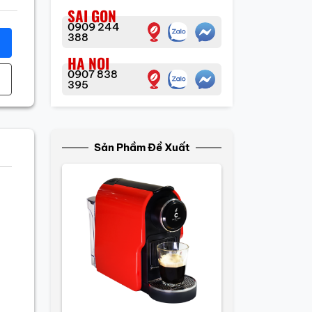
SAI GON
0909 244
388
HA NOI
0907 838
395
Sản Phầm Đề Xuất