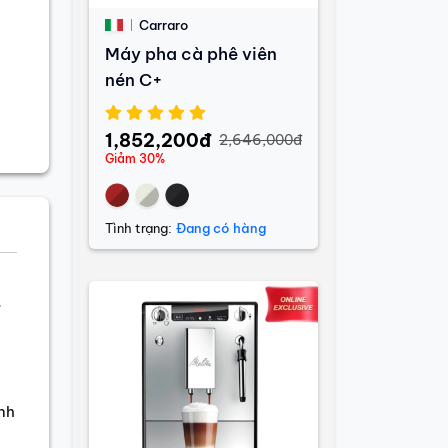
Carraro
Máy pha cà phê viên
nén C+
1,852,200đ
2,646,000đ
Giảm 30%
Tình trạng:
Đang có hàng
c
nh