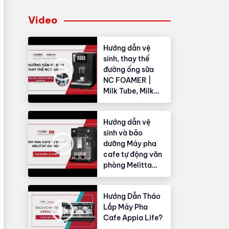
Video
Hướng dẫn vệ
sinh, thay thế
đường ống sữa
NC FOAMER |
Milk Tube, Milk
Hose
Hướng dẫn vệ
sinh và bảo
dưỡng Máy pha
cafe tự động văn
phòng Melitta
Avanza®
Hướng Dẫn Tháo
Lắp Máy Pha
Cafe Appia Life?