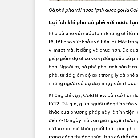
Cà phê pha với nước lạnh được gọi là Co
Lợi ích khi pha cà phê với nước lạ
Pha cà phê với nước lạnh không chỉ là 
tế, tốt cho sức khỏe và tiện lợi. Một t
vị mượt mà, ít đắng và chua hơn. Do quá
giúp giảm độ chua và vị đắng của cà ph
hơn. Ngoài ra, cà phê pha lạnh còn ít ax
phê, từ đó giảm độ axit trong ly cà phê
những người có dạ dày nhạy cảm hoặc g
Không chỉ vậy, Cold Brew còn có hàm lư
từ 12-24 giờ, giúp người uống tỉnh táo v
khác của phương pháp này là tính tiện l
đến 7-10 ngày mà vẫn giữ nguyên hương 
cứ lúc nào mà không mất thời gian pha 
trong cách thưởng thức, bạn có thể uốn