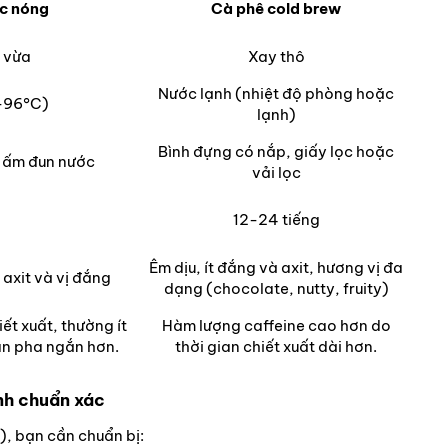
c nóng
Cà phê cold brew
 vừa
Xay thô
Nước lạnh (nhiệt độ phòng hoặc
-96°C)
lạnh)
Bình đựng có nắp, giấy lọc hoặc
, ấm đun nước
vải lọc
12-24 tiếng
Êm dịu, ít đắng và axit, hương vị đa
axit và vị đắng
dạng (chocolate, nutty, fruity)
ết xuất, thường ít
Hàm lượng caffeine cao hơn do
an pha ngắn hơn.
thời gian chiết xuất dài hơn.
nh chuẩn xác
), bạn cần chuẩn bị: