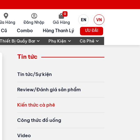
0
EN
VN
ửa Hàng
Đăng Nhập
Giỏ Hàng
 Cũ
Combo
Hàng Thanh Lý
ƯU ĐÃI
Thiết Bị Quầy Bar
Phụ Kiện
Cà Phê
Tin tức
Tin tức/Sự kiện
Review/Đánh giá sản phẩm
Kiến thức cà phê
Công thức đồ uống
Video