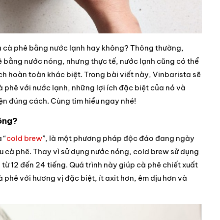
ha cà phê bằng nước lạnh hay không? Thông thường,
ê bằng nước nóng, nhưng thực tế, nước lạnh cũng có thể
h hoàn toàn khác biệt. Trong bài viết này, Vinbarista sẽ
hê với nước lạnh, những lợi ích đặc biệt của nó và
iện đúng cách. Cùng tìm hiểu ngay nhé!
ông?
 “
cold brew
”, là một phương pháp độc đáo đang ngày
u cà phê. Thay vì sử dụng nước nóng, cold brew sử dụng
 từ 12 đến 24 tiếng. Quá trình này giúp cà phê chiết xuất
phê với hương vị đặc biệt, ít axit hơn, êm dịu hơn và