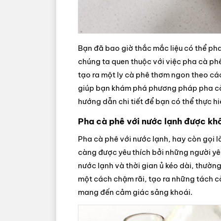
Bạn đã bao giờ thắc mắc liệu có thể p
chúng ta quen thuộc với việc pha cà ph
tạo ra một ly cà phê thơm ngon theo các
giúp bạn khám phá phương pháp pha cà p
hướng dẫn chi tiết để bạn có thể thực h
Pha cà phê với nước lạnh được kh
Pha cà phê với nước lạnh, hay còn gọi là
càng được yêu thích bởi những người yê
nước lạnh và thời gian ủ kéo dài, thường
một cách chậm rãi, tạo ra những tách cà 
mang đến cảm giác sảng khoái.