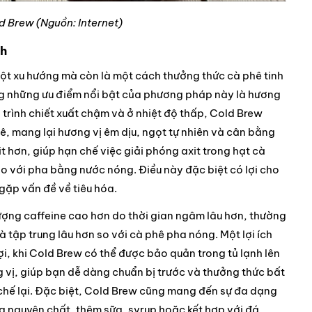
ld Brew (Nguồn: Internet)
nh
một xu hướng mà còn là một cách thưởng thức cà phê tinh
rong những ưu điểm nổi bật của phương pháp này là hương
 trình chiết xuất chậm và ở nhiệt độ thấp, Cold Brew
ê, mang lại hương vị êm dịu, ngọt tự nhiên và cân bằng
it hơn, giúp hạn chế việc giải phóng axit trong hạt cà
 so với pha bằng nước nóng. Điều này đặc biệt có lợi cho
ặp vấn đề về tiêu hóa.
ợng caffeine cao hơn do thời gian ngâm lâu hơn, thường
à tập trung lâu hơn so với cà phê pha nóng. Một lợi ích
ợi, khi Cold Brew có thể được bảo quản trong tủ lạnh lên
vị, giúp bạn dễ dàng chuẩn bị trước và thưởng thức bất
chế lại. Đặc biệt, Cold Brew cũng mang đến sự đa dạng
g nguyên chất, thêm sữa, syrup hoặc kết hợp với đá,