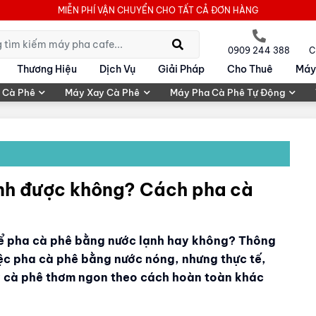
MIỄN PHÍ VẬN CHUYỂN CHO TẤT CẢ ĐƠN HÀNG
0909 244 388
C
Thương Hiệu
Dịch Vụ
Giải Pháp
Cho Thuê
Máy
 Cà Phê
Máy Xay Cà Phê
Máy Pha Cà Phê Tự Động
ạnh được không? Cách pha cà
hể pha cà phê bằng nước lạnh hay không? Thông
iệc pha cà phê bằng nước nóng, nhưng thực tế,
ly cà phê thơm ngon theo cách hoàn toàn khác