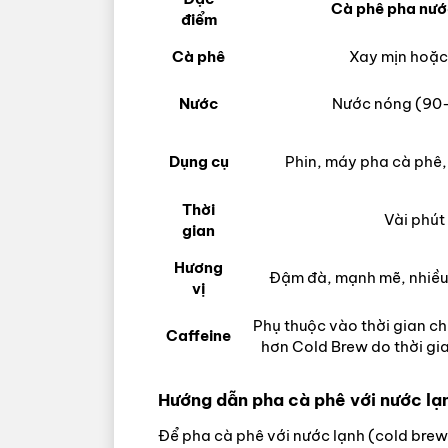
Cà phê pha nướ
điểm
Cà phê
Xay mịn hoặc
Nước
Nước nóng (90
Dụng cụ
Phin, máy pha cà phê
Thời
Vài phút
gian
Hương
Đậm đà, mạnh mẽ, nhiều 
vị
Phụ thuộc vào thời gian chi
Caffeine
hơn Cold Brew do thời gi
Hướng dẫn pha cà phê với nước lạ
Để pha cà phê với nước lạnh (cold brew