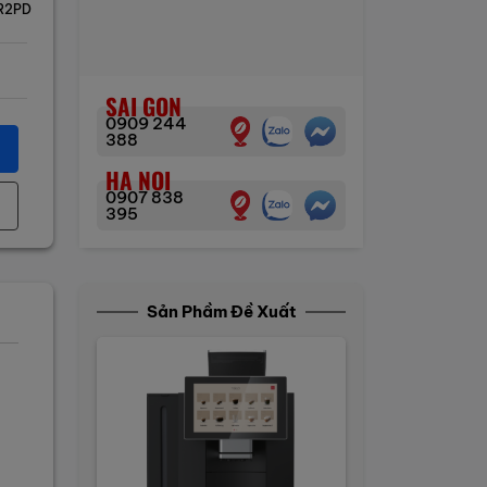
R2PD
SAI GON
0909 244
388
HA NOI
0907 838
395
Sản Phầm Đề Xuất