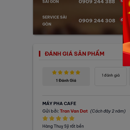
0909 244 388
SÀI GÒN
SERVICE SÀI
0909 244 308
GÒN
ĐÁNH GIÁ SẢN PHẨM
1
đánh giá
1 Đánh Giá
MÁY PHA CAFE
Gửi bởi:
Tran Van Dat
(Cách đây 2 năm)
Hàng Thuỵ Sỹ rất bền