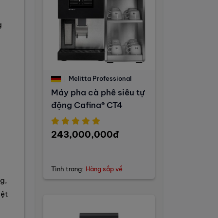
g
Melitta Professional
Máy pha cà phê siêu tự
động Cafina® CT4
243,000,000đ
Tình trạng:
Hàng sắp về
g,
iệt