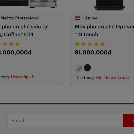
Melitta Professional
Animo
 pha cà phê siêu tự
Máy pha cà phê Optive
g Cafina® CT4
11S touch
3,000,000đ
81,000,000đ
trạng:
Hàng sắp về
Tình trạng:
Đặt theo yêu cầu
n