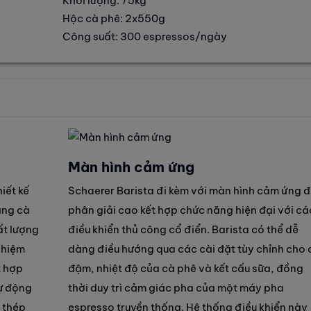
Khối lượng: 75kg
Hộc cà phê: 2x550g
Công suất: 300 espressos/ngày
Màn hình cảm ứng
iết kế
Schaerer Barista đi kèm với màn hình cảm ứng 
àng cà
phân giải cao kết hợp chức năng hiện đại với cá
ất lượng
điều khiển thủ công cổ điển. Barista có thể dễ
nghiệm
dàng điều hướng qua các cài đặt tùy chỉnh cho 
t hợp
đậm, nhiệt độ của cà phê và kết cấu sữa, đồng
ự động
thời duy trì cảm giác pha của một máy pha
g thép
espresso truyền thống. Hệ thống điều khiển này