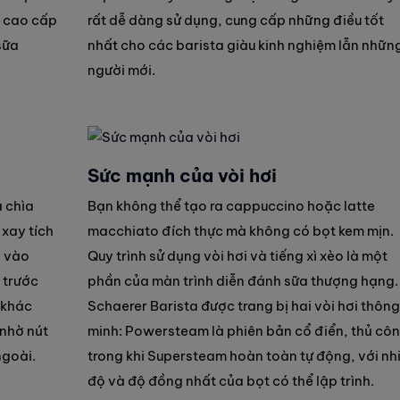
g cao cấp
rất dễ dàng sử dụng, cung cấp những điều tốt
sữa
nhất cho các barista giàu kinh nghiệm lẫn nhữn
người mới.
Sức mạnh của vòi hơi
à chìa
Bạn không thể tạo ra cappuccino hoặc latte
 xay tích
macchiato đích thực mà không có bọt kem mịn.
ê vào
Quy trình sử dụng vòi hơi và tiếng xì xèo là một
 trước
phần của màn trình diễn đánh sữa thượng hạng.
c khác
Schaerer Barista được trang bị hai vòi hơi thông
 nhờ nút
minh: Powersteam là phiên bản cổ điển, thủ côn
ngoài.
trong khi Supersteam hoàn toàn tự động, với nh
độ và độ đồng nhất của bọt có thể lập trình.