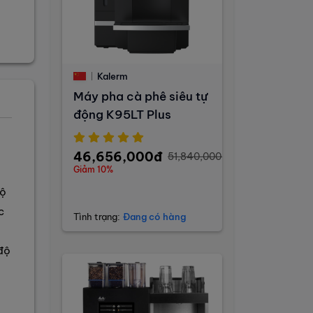
Kalerm
Máy pha cà phê siêu tự
động K95LT Plus
46,656,000đ
51,840,000đ
Giảm 10%
độ
c
Tình trạng:
Đang có hàng
độ