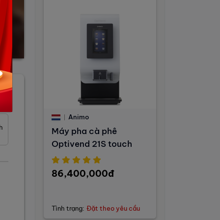
iá
Animo
h
Máy pha cà phê
Optivend 21S touch
86,400,000đ
Tình trạng:
Đặt theo yêu cầu