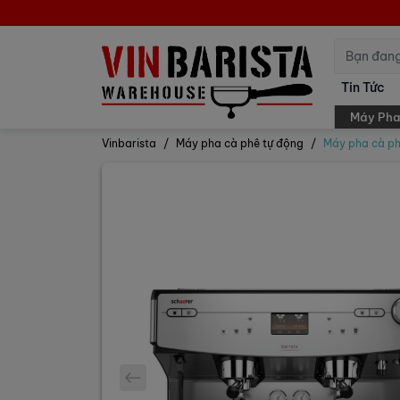
Tin Tức
Máy Pha
Vinbarista
Máy pha cà phê tự động
Máy pha cà p
prev