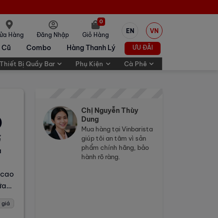
0
EN
VN
ửa Hàng
Đăng Nhập
Giỏ Hàng
 Cũ
Combo
Hàng Thanh Lý
ƯU ĐÃI
Thiết Bị Quầy Bar
Phụ Kiện
Cà Phê
Chị Nguyễn Thùy
)
Dung
Mua hàng tại Vinbarista
ế
giúp tôi an tâm vì sản
phẩm chính hãng, bảo
à
hành rõ ràng.
 cao
ữa
 giá