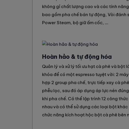
không gỉ chất lượng cao và các tính năn
bao gồm pha chế bán tự động, Vòi đánh 
Power Steam, bộ giữ ấm cốc, ...
Hoàn hảo & tự động hóa
Quản lý và xử lý tối ưu hạt cà phê và bột l
khóa để có một espresso tuyệt vời: 2 máy
hợp 2 group pha chế, trực tiếp xay cà ph
phễu lọc, sau đó áp dụng áp lực nén đúng
khi pha chế. Có thể lập trình 12 công thứ
nhau và có thể sử dụng các loại bột khác
chức năng kích hoạt hộc bột cà phê bên 