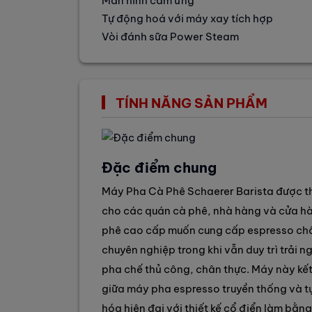
Màn hình cảm ứng
Tự động hoá với máy xay tích hợp
Vòi đánh sữa Power Steam
TÍNH NĂNG SẢN PHẨM
Đặc điểm chung
Máy Pha Cà Phê Schaerer Barista được th
cho các quán cà phê, nhà hàng và cửa h
phê cao cấp muốn cung cấp espresso ch
chuyên nghiệp trong khi vẫn duy trì trải 
pha chế thủ công, chân thực. Máy này kế
giữa máy pha espresso truyền thống và t
hóa hiện đại với thiết kế cổ điển làm bằn