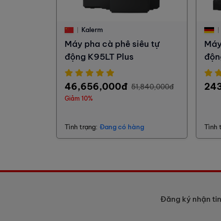
Kalerm
Máy pha cà phê siêu tự
Máy
động K95LT Plus
độn
46,656,000đ
24
51,840,000đ
Giảm 10%
Tình trạng:
Đang có hàng
Tình 
Đăng ký nhận ti