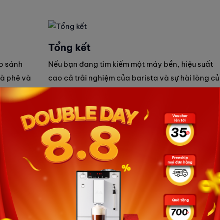
Tổng kết
o sánh
Nếu bạn đang tìm kiếm một máy bền, hiệu suất
cà phê và
cao cả trải nghiệm của barista và sự hài lòng c
uống
khách hàng, Schaerer Barista là lựa chọn lý
ần làm ấm
tưởng. Với khả năng pha chế bán tự động, hệ
ngay lập
thống sữa tích hợp, bộ giữ ấm cốc, ... nó đảm b
teamIT
tính nhất quán và tốc độ cao mà không ảnh hưở
đến chất lượng cà phê.
NBARISTA.COM