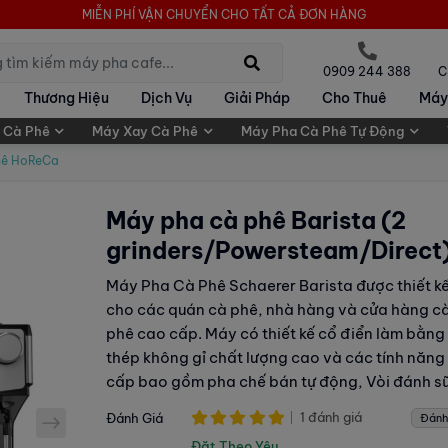
MIỄN PHÍ VẬN CHUYỂN CHO TẤT CẢ ĐƠN HÀNG
0909 244 388
C
Thương Hiệu
Dịch Vụ
Giải Pháp
Cho Thuê
Máy
 Cà Phê
Máy Xay Cà Phê
Máy Pha Cà Phê Tự Động
hê HoReCa
Máy pha cà phê Barista (2
grinders/Powersteam/Direct
Máy Pha Cà Phê Schaerer Barista được thiết k
cho các quán cà phê, nhà hàng và cửa hàng c
phê cao cấp. Máy có thiết kế cổ điển làm bằng
thép không gỉ chất lượng cao và các tính năng
cấp bao gồm pha chế bán tự động, Vòi đánh s
Power Steam, bộ giữ ấm cốc, ...
1 đánh giá
Đánh Giá
Đánh
next
Đặt Theo Yêu