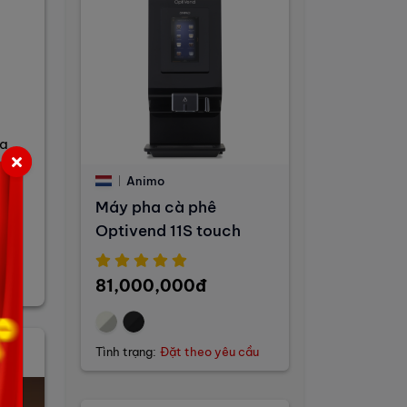
ủa
Animo
Máy pha cà phê
ảo
Optivend 11S touch
ng
81,000,000đ
Tình trạng:
Đặt theo yêu cầu