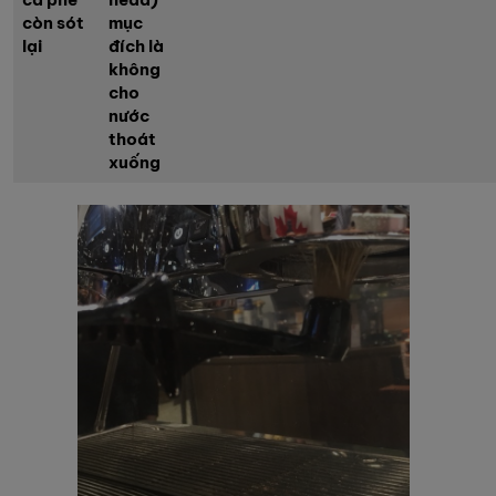
còn sót
mục
lại
đích là
không
cho
nước
thoát
xuống