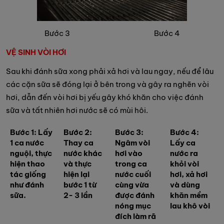
Bước 3 Bước 4
VỆ SINH VÒI HƠI
Sau khi đánh sữa xong phải xả hơi và lau ngay, nếu để lâu
các cặn sữa sẽ đóng lại ở bên trong và gây ra nghẽn vòi
hơi, dẫn đến vòi hơi bị yếu gây khó khăn cho việc đánh
sữa và tất nhiên hơi nước sẽ có mùi hôi.
Bước 1: Lấy
Bước 2:
Bước 3:
Bước 4:
1 ca nước
Thay ca
Ngâm vòi
Lấy ca
nguội, thực
nước khác
hơi vào
nước ra
hiện thao
và thực
trong ca
khỏi vòi
tác giống
hiện lại
nước cuối
hơi, xả hơi
như đánh
bước 1 từ
cùng vừa
và dùng
sữa.
2- 3 lần
được đánh
khăn mềm
nóng mục
lau khô vòi
đích làm rã