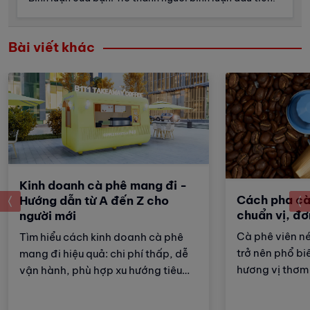
Bài viết khác
Kinh doanh cà phê mang đi -
Cách pha cà
prev
Hướng dẫn từ A đến Z cho
chuẩn vị, đơ
người mới
Cà phê viên n
Tìm hiểu cách kinh doanh cà phê
trở nên phổ biế
mang đi hiệu quả: chi phí thấp, dễ
hương vị thơm
vận hành, phù hợp xu hướng tiêu
nào để pha đư
dùng nhanh và tiện lợi.
viên nén ngon