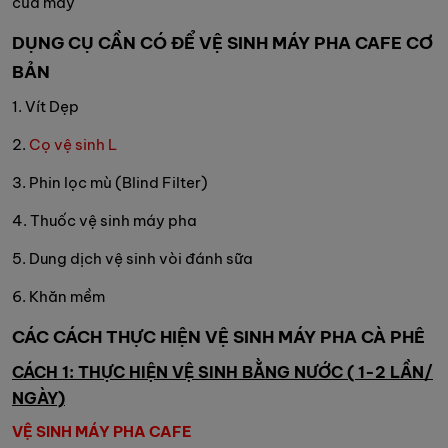
của máy
DỤNG CỤ CẦN CÓ ĐỂ VỆ SINH MÁY PHA CAFE CƠ
BẢN
1. Vít Dẹp
2.
Cọ vệ sinh L
3. Phin lọc mù (Blind Filter)
4. Thuốc vệ sinh máy pha
5. Dung dịch vệ sinh vòi đánh sữa
6. Khăn mềm
CÁC CÁCH THỰC HIỆN VỆ SINH MÁY PHA CÀ PHÊ
CÁCH 1: THỰC HIỆN VỆ SINH BẰNG NƯỚC ( 1-2 LẦN/
NGÀY)
VỆ SINH MÁY PHA CAFE