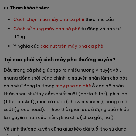
>> Tham khảo thêm:
Cách chọn mua máy pha cà phê
theo nhu cầu
Cách sử dụng máy pha cà phê
tự động và bán tự
động
Ý nghĩa của
các nút trên máy pha cà phê
Tại sao phải vệ sinh máy pha thường xuyên?
Dầu trong cà phê giúp tạo ra nhiều hương vị tuyệt vời,
nhưng đồng thời cũng chính là nguyên nhân làm cho bột
cà phê ứ đọng lại trong
máy pha cà phê
ở các bộ phận
khác nhau như tay cầm chiết suất (portalfilter), phin lọc
(filter basket), màn xả nước (shower screen), họng chiết
suất (group head)... Theo thời gian dầu ứ đọng quá nhiều
là nguyên nhân của mùi vị khó chịu (chua gắt, hôi).
Vệ sinh thường xuyên cũng giúp kéo dài tuổi thọ sử dụng