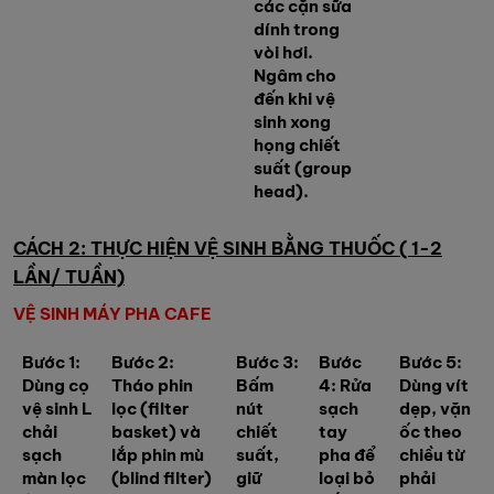
các cặn sữa
dính trong
vòi hơi.
Ngâm cho
đến khi vệ
sinh xong
họng chiết
suất (group
head).
CÁCH 2: THỰC HIỆN VỆ SINH BẰNG THUỐC ( 1-2
LẦN/ TUẦN)
VỆ SINH MÁY PHA CAFE
Bước 1:
Bước 2:
Bước 3:
Bước
Bước 5:
Dùng cọ
Tháo phin
Bấm
4: Rửa
Dùng vít
vệ sinh L
lọc (filter
nút
sạch
dẹp, vặn
chải
basket) và
chiết
tay
ốc theo
sạch
lắp phin mù
suất,
pha để
chiều từ
màn lọc
(blind filter)
giữ
loại bỏ
phải