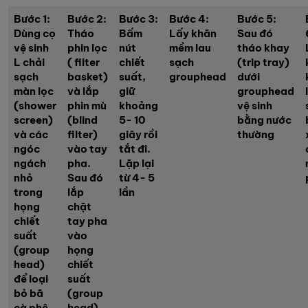
Bước 1:
Bước 2:
Bước 3:
Bước 4:
Bước 5:
Dùng cọ
Tháo
Bấm
Lấy khăn
Sau đó
vệ sinh
phin lọc
nút
mềm lau
tháo khay
L chải
( filter
chiết
sạch
(trip tray)
sạch
basket)
suất,
grouphead
dưới
màn lọc
và lắp
giữ
grouphead
(shower
phin mù
khoảng
vệ sinh
screen)
(b
lind
5- 10
bằng nước
và các
filter)
giây rồi
thường
ngóc
vào tay
tắt đi.
ngách
pha.
Lặp lại
nhỏ
Sau đó
từ 4- 5
trong
lắp
lần
họng
chặt
chiết
tay pha
suất
vào
(group
họng
head)
chiết
để loại
suất
bỏ bã
(group
cà phê
head)