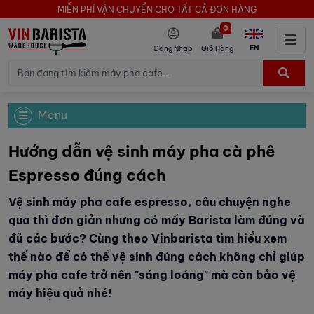
MIỄN PHÍ VẬN CHUYỂN CHO TẤT CẢ ĐƠN HÀNG
0
EN
Đăng Nhập
Giỏ Hàng
Menu
Hướng dẫn vệ sinh máy pha cà phê
Espresso đúng cách
Vệ sinh máy pha cafe espresso, câu chuyện nghe
qua thì đơn giản nhưng có mấy Barista làm đúng và
đủ các bước? Cùng theo Vinbarista tìm hiểu xem
thế nào để có thể vệ sinh đúng cách không chỉ giúp
máy pha cafe trở nên "sáng loáng" mà còn bảo vệ
máy hiệu quả nhé!