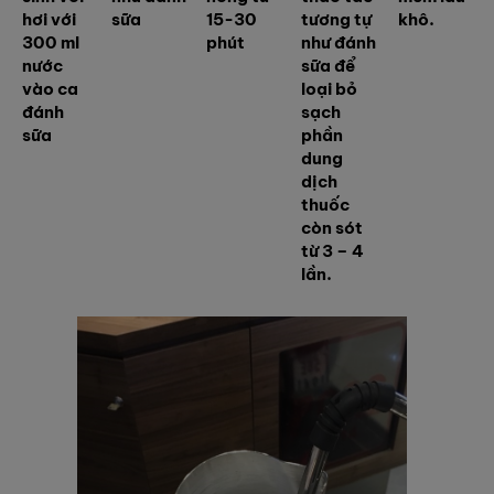
hơi với
sữa
15-30
tương tự
khô.
300 ml
phút
như đánh
nước
sữa để
vào ca
loại bỏ
đánh
sạch
sữa
phần
dung
dịch
thuốc
còn sót
từ 3 – 4
lần.