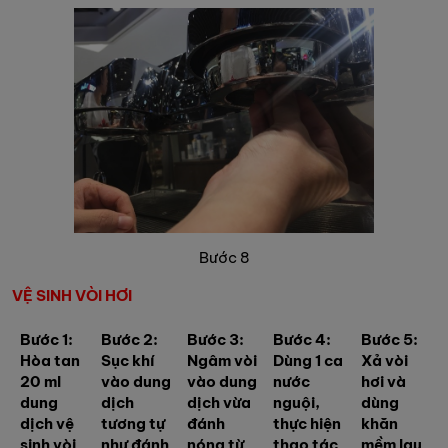
Bước 8
VỆ SINH VÒI HƠI
Bước 1:
Bước 2:
Bước 3:
Bước 4:
Bước 5:
Hòa tan
Sục khí
Ngâm vòi
Dùng 1 ca
Xả vòi
20 ml
vào dung
vào dung
nước
hơi và
dung
dịch
dịch vừa
nguội,
dùng
dịch vệ
tương tự
đánh
thực hiện
khăn
sinh vòi
như đánh
nóng từ
thao tác
mềm lau