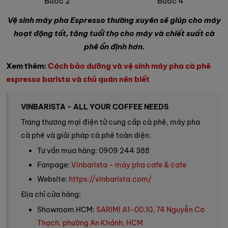
Bước 2 Bước 4
Vệ sinh máy pha Espresso thường xuyên sẽ giúp cho máy
hoạt động tốt, tăng tuổi thọ cho máy và chiết suất cà
phê ổn định hơn.
Xem thêm:
Cách bảo dưỡng và vệ sinh máy pha cà phê
espresso barista và chủ quán nên biết
VINBARISTA - ALL YOUR COFFEE NEEDS
Trang thương mại điện tử cung cấp cà phê, máy pha
cà phê và giải pháp cà phê toàn diện.
Tư vấn mua hàng: 0909 244 388
Fanpage:
Vinbarista - máy pha cafe & cafe
Website:
https://vinbarista.com/
Địa chỉ cửa hàng:
Showroom HCM:
SARIMI A1-00.10, 74 Nguyễn Cơ
Thạch, phường An Khánh, HCM