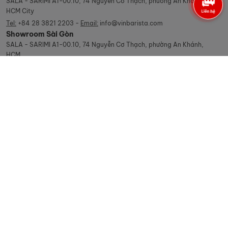
SALA - SARIMI A1-00.10, 74 Nguyễn Cơ Thạch, phường An Khánh,
HCM City
Tel:
+84 28 3821 2203 -
Email:
info@vinbarista.com
Showroom Sài Gòn
SALA - SARIMI A1-00.10, 74 Nguyễn Cơ Thạch, phường An Khánh,
HCM
Kinh doanh
:
0909 244 388
Kỹ thuật
:
0909 244 308
Hotline
:
0909 244 388
Giờ làm việc
T2 - T6: 08h30 - 19h00 | T7: 08h30 - 12h00 | CN: Nghỉ
Showroom Hà Nội
87 Lê Hồng Phong, Phường Ba Đình, Thành Phố Hà Nội.
Kinh doanh
:
0907 838 395
Kỹ thuật
:
0903 775 286
Hotline
:
0907 838 395
Giờ làm việc
T2 - T6: 08h30 - 17h30 | T7: 08h30 - 12h00 | CN: Nghỉ
© Copyright Vinbarista.com. All Rights Reserved 2026.
Designed by: iCreate.vn