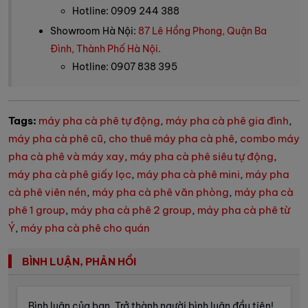
Hotline: 0909 244 388
Showroom Hà Nội:
87 Lê Hồng Phong, Quận Ba
Đình, Thành Phố Hà Nội.
Hotline: 0907 838 395
Tags:
máy pha cà phê tự động
,
máy pha cà phê gia đình
,
máy pha cà phê cũ
,
cho thuê máy pha cà phê
,
combo máy
pha cà phê và máy xay
,
máy pha cà phê siêu tự động
,
máy pha cà phê giấy lọc
,
máy pha cà phê mini
,
máy pha
cà phê viên nén
,
máy pha cà phê văn phòng
,
máy pha cà
phê 1 group
,
máy pha cà phê 2 group
,
máy pha cà phê từ
Ý
,
máy pha cà phê cho quán
BÌNH LUẬN, PHẢN HỒI
Bình luận của bạn. Trở thành người bình luận đầu tiên!