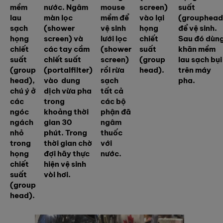
mềm
nước. Ngâm
mouse
screen)
suất
lau
màn lọc
mềm để
vào lại
(grouphead
sạch
(shower
vệ sinh
họng
để vệ sinh.
họng
screen) và
lưới lọc
chiết
Sau đó dùn
chiết
các tay cầm
(shower
suất
khăn mềm
suất
chiết suất
screen)
(group
lau sạch bụi
(group
(portalfilter)
rồi rừa
head).
trên máy
head),
vào dung
sạch
pha.
chú ý ở
dịch vừa pha
tất cả
các
trong
các bộ
ngóc
khoảng thời
phận đã
ngách
gian 30
ngâm
nhỏ
phút. Trong
thuốc
trong
thời gian chờ
với
họng
đợi hãy thực
nước.
chiết
hiện vệ sinh
suất
vòi hơi.
(group
head).