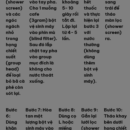
(shower
vào tay pha.
khoảng
hết
sang
screen)
Cho 1 muỗng
5- 10
thuốc
trái để
và các
cafe
giây rồi
và thực
tháo
ngóc
(3gram) bột
tắt đi.
hiện lại
màn lọc
ngách
vệ sinh máy
Lặp lại
bước 3
(shower
nhỏ
vào phin mù
từ 4- 5
với
screen)
trong
(blind filter).
lần.
nước
ra.
họng
Sau đó lắp
thường
chiết
chặt tay pha
(không
suất
vào group
dùng
(group
mục đích là
thêm
head)
không cho
bột vệ
để loại
nước thoát
sinh
bỏ bã cà
xuống.
máy).
phê còn
sót lại.
Bước
Bước 7: Hòa
Bước 8:
Bước 9:
Bước 10:
6:
tan một
Dùng cọ
Gắn lại
Tháo khay
Dùng
lượng bột vệ
L hoặc
lưới lọc
bên dưới
khăn
sinh máy vào
miếng
(shower
họng chiết