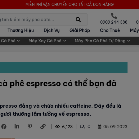
MIỄN PHÍ VẬN CHUYỂN CHO TẤT CẢ ĐƠN HÀNG
0909 244 388
C
Thương Hiệu
Dịch Vụ
Giải Pháp
Cho Thuê
Máy
 Cà Phê
Máy Xay Cà Phê
Máy Pha Cà Phê Tự Động
 cà phê espresso có thể bạn đã
spresso đắng và chứa nhiều caffeine. Đây đều là
người thường lầm tưởng về espresso.
0
6,123
05.09.2023