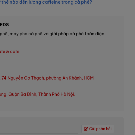
thế nào đến lượng caffeine trong cà phê?
EEDS
phê, máy pha cà phê và giải pháp cà phê toàn diện.
afe & cafe
, 74 Nguyễn Cơ Thạch, phường An Khánh, HCM
ng, Quận Ba Đình, Thành Phố Hà Nội.
Gửi phản hồi