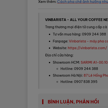
Xem thêm:
Cách pha chế ảnh hưởng như 
VINBARISTA - ALL YOUR COFFEE N
Trang thương mại điện tử cung cấp cà 
Tư vấn mua hàng: 0909 244 388
Fanpage:
Vinbarista - máy pha c
Website:
https://vinbarista.com/
Địa chỉ cửa hàng:
Showroom HCM:
SARIMI A1-00.10
Hotline: 0909 244 388
Showroom Hà Nội:
87 Lê Hồng Pho
Hotline: 0907 838 395
BÌNH LUẬN, PHẢN HỒI