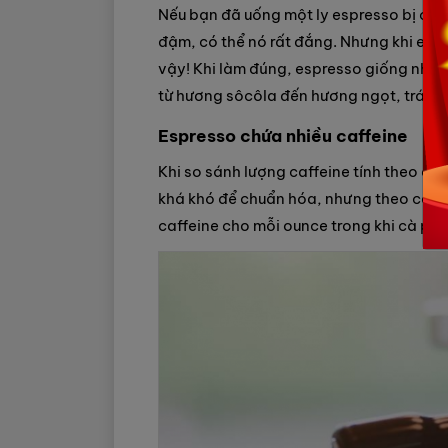
Nếu bạn đã uống một ly espresso bị chiế
đậm, có thể nó rất đắng. Nhưng khi es
vậy! Khi làm đúng, espresso giống như m
từ hương sôcôla đến hương ngọt, trái câ
Espresso chứa nhiều caffeine
Khi so sánh lượng caffeine tính theo ou
khá khó để chuẩn hóa, nhưng theo coff
caffeine cho mỗi ounce trong khi cà phê