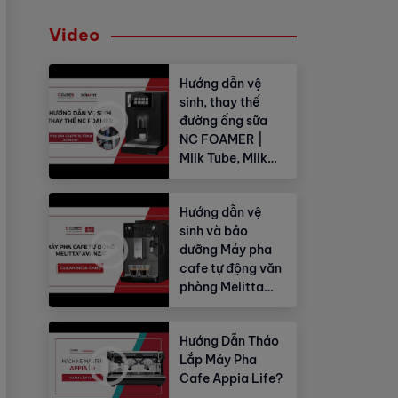
Video
Hướng dẫn vệ
sinh, thay thế
đường ống sữa
NC FOAMER |
Milk Tube, Milk
Hose
Hướng dẫn vệ
sinh và bảo
dưỡng Máy pha
cafe tự động văn
phòng Melitta
Avanza®
Hướng Dẫn Tháo
Lắp Máy Pha
Cafe Appia Life?