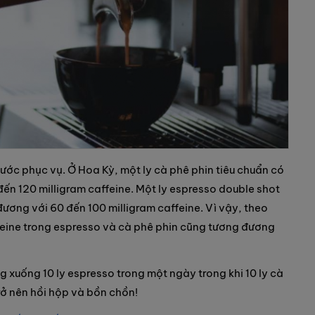
hước phục vụ. Ở Hoa Kỳ, một ly cà phê phin tiêu chuẩn có
ến 120 milligram caffeine. Một ly espresso double shot
đương với 60 đến 100 milligram caffeine. Vì vậy, theo
ffeine trong espresso và cà phê phin cũng tương đương
ng xuống 10 ly espresso trong một ngày trong khi 10 ly cà
rở nên hồi hộp và bồn chồn!