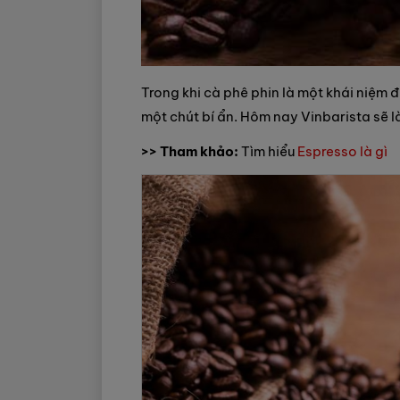
Trong khi cà phê phin là một khái niệm 
một chút bí ẩn. Hôm nay Vinbarista sẽ l
>> Tham khảo:
Tìm hiểu
Espresso là gì