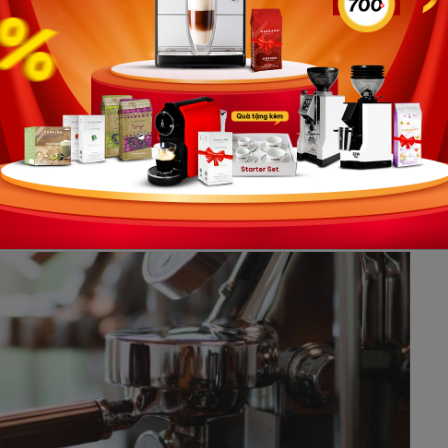
t xuất tệ hoặc một ly được làm từ hạt cà phê rang quá
presso được pha chế đúng cách, nó sẽ không đắng đến
ột loại rượu vang tinh tế với một loạt hương vị đa dạng
y, hạt dẻ, mùi đất, mặn và nhiều hương vị khác.
nce, espresso có nhiều hơn so với cà phê phin. Điều này
eechemistry.com, espresso có từ 30 đến 50 milligram
 phin có từ 8 đến 15 milligram caffeine cho mỗi ounce.