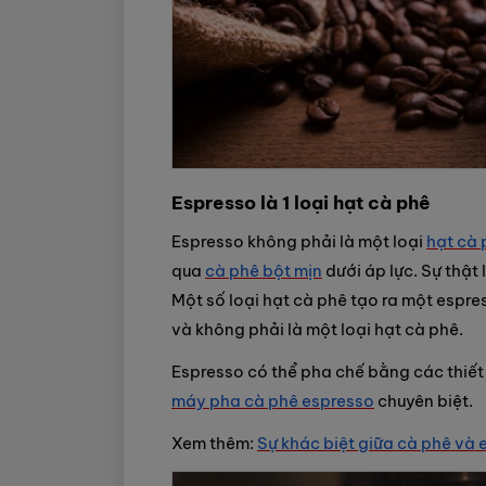
Espresso là 1 loại hạt cà phê
Espresso không phải là một loại
hạt cà 
qua
cà phê bột mịn
dưới áp lực. Sự thật 
Một số loại hạt cà phê tạo ra một espre
và không phải là một loại hạt cà phê.
Espresso có thể pha chế bằng các thiết
máy pha cà phê espresso
chuyên biệt.
Xem thêm:
Sự khác biệt giữa cà phê và 