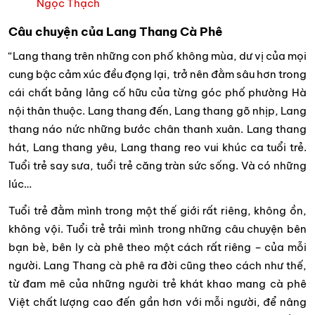
Ngọc Thạch
Câu chuyện của Lang Thang Cà Phê
“Lang thang trên những con phố không mùa, dư vị của mọi
cung bậc cảm xúc đều đọng lại, trở nên đằm sâu hơn trong
cái chất bảng lảng cố hữu của từng góc phố phường Hà
nội thân thuộc. Lang thang đến, Lang thang gõ nhịp, Lang
thang náo nức những bước chân thanh xuân. Lang thang
hát, Lang thang yêu, Lang thang reo vui khúc ca tuổi trẻ.
Tuổi trẻ say sưa, tuổi trẻ căng tràn sức sống. Và có những
lúc…
Tuổi trẻ đằm mình trong một thế giới rất riêng, không ồn,
không vội. Tuổi trẻ trải mình trong những câu chuyện bên
bạn bè, bên ly cà phê theo một cách rất riêng – của mỗi
người. Lang Thang cà phê ra đời cũng theo cách như thế,
từ đam mê của những người trẻ khát khao mang cà phê
Việt chất lượng cao đến gần hơn với mỗi người, để nâng