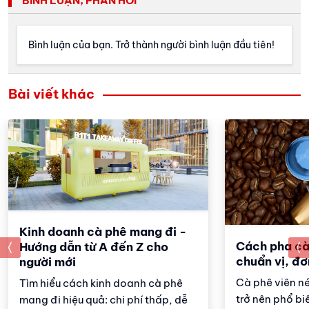
BÌNH LUẬN, PHẢN HỒI
Bình luận của bạn. Trở thành người bình luận đầu tiên!
Bài viết khác
Kinh doanh cà phê mang đi -
Cách pha cà
prev
Hướng dẫn từ A đến Z cho
chuẩn vị, đơ
người mới
Cà phê viên n
Tìm hiểu cách kinh doanh cà phê
trở nên phổ biế
mang đi hiệu quả: chi phí thấp, dễ