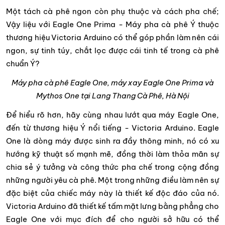
Một tách cà phê ngon còn phụ thuộc và cách pha chế;
Vậy liệu với Eagle One Prima - Máy pha cà phê Ý thuộc
thương hiệu Victoria Arduino có thể góp phần làm nên cái
ngon, sự tinh túy, chắt lọc được cái tinh tế trong cà phê
chuẩn Ý?
Máy pha cà phê Eagle One, máy xay Eagle One Prima và
Mythos One tại Lang Thang Cà Phê, Hà Nội
Để hiểu rõ hơn, hãy cùng nhau lướt qua máy Eagle One,
đến từ thương hiệu Ý nổi tiếng - Victoria Arduino. Eagle
One là dòng máy được sinh ra đầy thông minh, nó có xu
hướng kỹ thuật số mạnh mẽ, đồng thời làm thỏa mãn sự
chia sẻ ý tưởng và công thức pha chế trong cộng đồng
những người yêu cà phê. Một trong những điều làm nên sự
đặc biệt của chiếc máy này là thiết kế độc đáo của nó.
Victoria Arduino đã thiết kế tấm mặt lưng bằng phẳng cho
Eagle One với mục đích để cho người sở hữu có thể