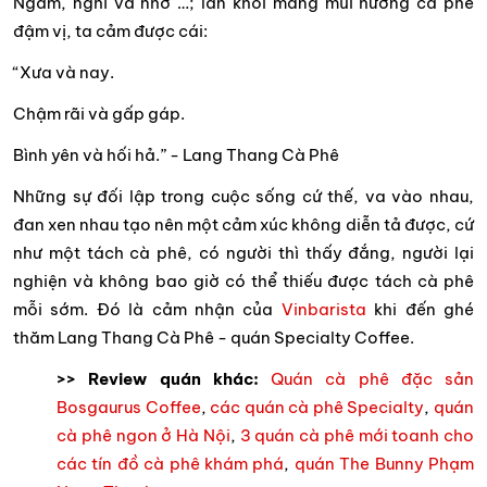
Ngẫm, nghĩ và nhớ …; làn khói mang mùi hương cà phê
đậm vị, ta cảm được cái:
“Xưa và nay.
Chậm rãi và gấp gáp.
Bình yên và hối hả.” - Lang Thang Cà Phê
Những sự đối lập trong cuộc sống cứ thế, va vào nhau,
đan xen nhau tạo nên một cảm xúc không diễn tả được, cứ
như một tách cà phê, có người thì thấy đắng, người lại
nghiện và không bao giờ có thể thiếu được tách cà phê
mỗi sớm. Đó là cảm nhận của
Vinbarista
khi đến ghé
thăm Lang Thang Cà Phê - quán Specialty Coffee.
>> Review quán khác:
Quán cà phê đặc sản
Bosgaurus Coffee
,
các quán cà phê Specialty
,
quán
cà phê ngon ở Hà Nội
,
3 quán cà phê mới toanh cho
các tín đồ cà phê khám phá
,
quán The Bunny Phạm