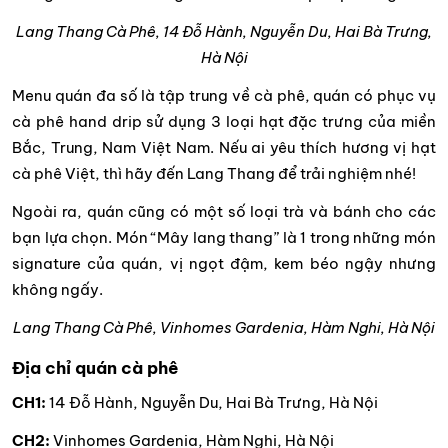
Lang Thang Cà Phê, 14 Đỗ Hành, Nguyễn Du, Hai Bà Trưng,
Hà Nội
Menu quán đa số là tập trung về cà phê, quán có phục vụ
cà phê hand drip sử dụng 3 loại hạt đặc trưng của miền
Bắc, Trung, Nam Việt Nam. Nếu ai yêu thích hương vị hạt
cà phê Việt, thì hãy đến Lang Thang để trải nghiệm nhé!
Ngoài ra, quán cũng có một số loại trà và bánh cho các
bạn lựa chọn. Món “Mây lang thang” là 1 trong những món
signature của quán, vị ngọt đậm, kem béo ngậy nhưng
không ngấy.
Lang Thang Cà Phê, Vinhomes Gardenia, Hàm Nghi, Hà Nội
Địa chỉ quán cà phê
CH1:
14 Đỗ Hành, Nguyễn Du, Hai Bà Trưng, Hà Nội
CH2:
Vinhomes Gardenia, Hàm Nghi, Hà Nội