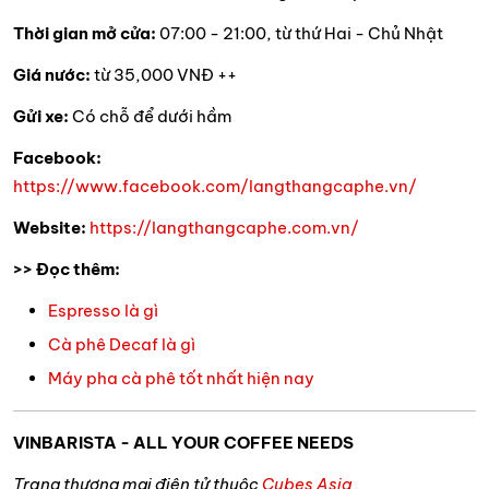
Thời gian mở cửa:
07:00 - 21:00, từ thứ Hai - Chủ Nhật
Giá nước:
từ 35,000 VNĐ ++
Gửi xe:
Có chỗ để dưới hầm
Facebook:
https://www.facebook.com/langthangcaphe.vn/
Website:
https://langthangcaphe.com.vn/
>> Đọc thêm:
Espresso là gì
Cà phê Decaf là gì
Máy pha cà phê tốt nhất hiện nay
VINBARISTA - ALL YOUR COFFEE NEEDS
Trang thương mại điện tử thuộc
Cubes Asia