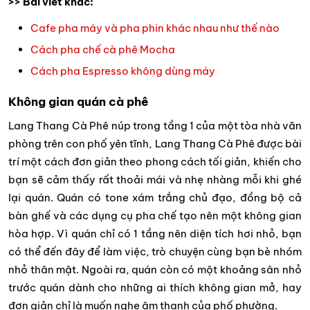
>> Bài viết khác:
Cafe pha máy và pha phin khác nhau như thế nào
Cách pha chế cà phê Mocha
Cách pha Espresso không dùng máy
Không gian quán cà phê
Lang Thang Cà Phê núp trong tầng 1 của một tòa nhà văn
phòng trên con phố yên tĩnh, Lang Thang Cà Phê được bài
trí một cách đơn giản theo phong cách tối giản, khiến cho
bạn sẽ cảm thấy rất thoải mái và nhẹ nhàng mỗi khi ghé
lại quán. Quán có tone xám trắng chủ đạo, đồng bộ cả
bàn ghế và các dụng cụ pha chế tạo nên một không gian
hòa hợp. Vì quán chỉ có 1 tầng nên diện tích hơi nhỏ, bạn
có thể đến đây để làm việc, trò chuyện cùng bạn bè nhóm
nhỏ thân mật. Ngoài ra, quán còn có một khoảng sân nhỏ
trước quán dành cho những ai thích không gian mở, hay
đơn giản chỉ là muốn nghe âm thanh của phố phường.