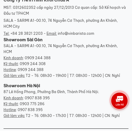
MST: 0312602352 cấp ngày 27/12/2013 Cơ quan cấp: Sở Kế hoạch và
Đầu tư TPHCM
SALA - SARIMI A1-00.10, 74 Nguyễn Cơ Thạch, phường An Khánh,
HCM City
Tel:
+84 28 3821 2203 -
Email:
info@vinbarista.com
Showroom Sài Gòn
SALA - SARIMI A1-00.10, 74 Nguyễn Cơ Thạch, phường An Khánh,
HCM
Kinh doanh
:
0909 244 388
Kỹ thuật
:
0909 244 308
Hotline
:
0909 244 388
Giờ làm việc
T2 - T6: 08h30 - 19h00 | T7: 08h30 - 12h00 | CN: Nghỉ
Showroom Hà Nội
87 Lê Hồng Phong, Phường Ba Đình, Thành Phố Hà Nội.
Kinh doanh
:
0907 838 395
Kỹ thuật
:
0903 775 286
Hotline
:
0907 838 395
Giờ làm việc
T2 - T6: 08h30 - 17h30 | T7: 08h30 - 12h00 | CN: Nghỉ