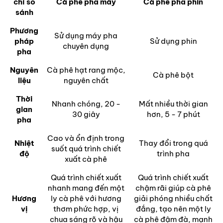
chí so
Cà phê pha máy
Cà phê pha phin
sánh
Phương
Sử dụng máy pha
pháp
Sử dụng phin
chuyên dụng
pha
Nguyên
Cà phê hạt rang mộc,
Cà phê bột
liệu
nguyên chất
Thời
Nhanh chóng, 20 -
Mất nhiều thời gian
gian
30 giây
hơn, 5 - 7 phút
pha
Cao và ổn định trong
Nhiệt
Thay đổi trong quá
suốt quá trình chiết
độ
trình pha
xuất cà phê
Quá trình chiết xuất
Quá trình chiết xuất
nhanh mang đến một
chậm rãi giúp cà phê
Hương
ly cà phê với hương
giải phóng nhiều chất
vị
thơm phức hợp, vị
đắng, tạo nên một ly
chua sáng rõ và hậu
cà phê đậm đà, mạnh