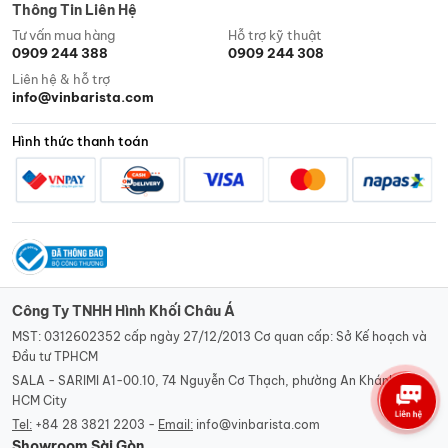
Thông Tin Liên Hệ
Tư vấn mua hàng
Hỗ trợ kỹ thuật
0909 244 388
0909 244 308
Liên hệ & hỗ trợ
info@vinbarista.com
Hình thức thanh toán
Công Ty TNHH Hình Khối Châu Á
MST: 0312602352 cấp ngày 27/12/2013 Cơ quan cấp: Sở Kế hoạch và
Đầu tư TPHCM
SALA - SARIMI A1-00.10, 74 Nguyễn Cơ Thạch, phường An Khánh,
HCM City
Tel:
+84 28 3821 2203 -
Email:
info@vinbarista.com
Showroom Sài Gòn