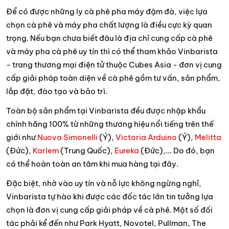
Để có được những ly cà phê pha máy đậm đà, việc lựa
chọn cà phê và máy pha chất lượng là điều cực kỳ quan
trọng. Nếu bạn chưa biết đâu là địa chỉ cung cấp cà phê
và máy pha cà phê uy tín thì có thể tham khảo Vinbarista
- trang thương mại điện tử thuộc Cubes Asia - đơn vị cung
cấp giải pháp toàn diện về cà phê gồm tư vấn, sản phẩm,
lắp đặt, đào tạo và bảo trì.
Toàn bộ sản phẩm tại Vinbarista đều được nhập khẩu
chính hãng 100% từ những thương hiệu nổi tiếng trên thế
giới như
Nuova Simonelli
(Ý),
Victoria Arduino
(Ý),
Melitta
(Đức),
Karlem
(Trung Quốc),
Eureka
(Đức),... Do đó, bạn
có thể hoàn toàn an tâm khi mua hàng tại đây.
Đặc biệt, nhờ vào uy tín và nỗ lực không ngừng nghỉ,
Vinbarista tự hào khi được các đốc tác lớn tin tưởng lựa
chọn là đơn vị cung cấp giải pháp về cà phê. Một số đối
tác phải kể đến như Park Hyatt, Novotel, Pullman, The