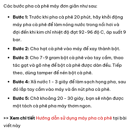
Các bước pha cà phê máy đơn giản như sau:
Bước 1:
Trước khi pha cà phê 20 phút, hãy khởi động
máy pha cà phê để làm nóng nước trong nồi hơi và
đợi đến khi kim chỉ nhiệt độ đạt 92-96 độ C, áp suất 9
bar.
Bước 2:
Cho hạt cà phê vào máy để xay thành bột.
Bước 3
: Cho 7-9 gram bột cà phê vào tay cầm, thao
tác gạt và gõ nhẹ để bột cà phê được dàn đều. Tiếp
theo, dùng tamper để nén bột cà phê.
Bước 4:
Xả nước 1 - 3 giây để làm sạch họng pha, sau
đó lắp tay cầm vào máy và ấn nút pha cà phê.
Bước 5:
Chờ khoảng 20 - 30 giây, bạn sẽ nhận được
một tách cà phê pha máy thơm ngon.
>> Xem chi tiết
Hướng dẫn sử dụng máy pha cà phê
tại bài
viết này