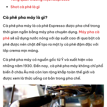
Shot cà phê là gì
Cà phê pha máy là gì?
Cà phê pha máy là cà phê Espresso được pha chế trong
thời gian ngắn bằng máy pha chuyên dụng.
Máy pha cà
phê
sẽ sử dụng nước nóng với áp suất cao đi qua bột cà
phê được nén chặt để tạo ra một ly cà phê đậm đặc với
lớp crema mịn màng.
Cà phê pha máy có nguồn gốc từ Ý và xuất hiện vào
những năm 1930. Đến nay, cà phê pha máy không chỉ phổ
biến ở châu Âu mà còn lan rộng khắp toàn thế giới và
được xem là thức uống cơ bản trong pha chế.