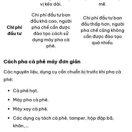
vị kéo dài.
mẽ.
Chi phí đầu tư ban
Chi phí đầu tư ban
đầu khá cao, người
đầu thấp hơn, người
Chi phí
pha chế cần được
pha chế cũng không
đầu tư
đào tạo cách sử
cần được đào tạo
dụng máy pha cà
quá nhiều.
phê.
Cách pha cà phê máy đơn giản
Các nguyên liệu, dụng cụ cần chuẩn bị trước khi pha cà
phê:
Cà phê hạt.
Máy pha cà phê.
Máy xay cà phê.
Các dụng cụ tách cà phê, tamper, hộp đập bã,
khăn,...