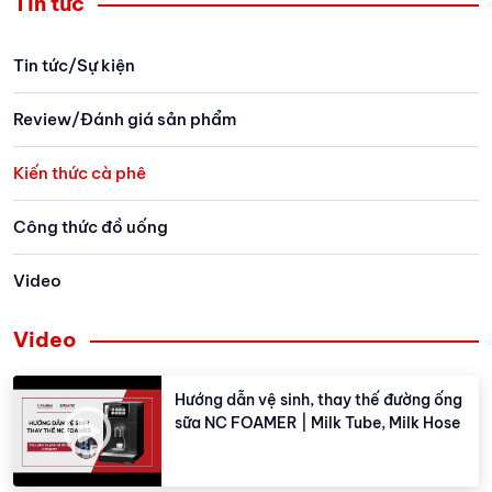
Tin tức
Hãy cùng Vinbarista tìm hiểu tường
thức uống mà
tận về các tiêu chuẩn này trong bài
phong cách số
Tin tức/Sự kiện
viết dưới đây nhé!
thưởng thức. Bà
Vinbarista dướ
Review/Đánh giá sản phẩm
khám phá các 
tiếng, được yêu
Kiến thức cà phê
nhiều quốc gia
Công thức đồ uống
Video
Video
Hướng dẫn vệ sinh, thay thế đường ống
sữa NC FOAMER | Milk Tube, Milk Hose