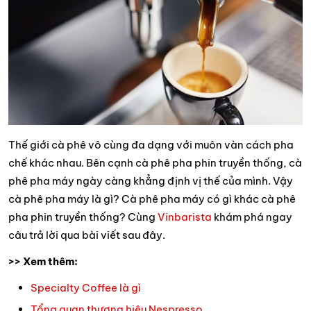
Thế giới cà phê vô cùng đa dạng với muôn vàn cách pha
chế khác nhau. Bên cạnh cà phê pha phin truyền thống, cà
phê pha máy ngày càng khẳng định vị thế của mình. Vậy
cà phê pha máy là gì? Cà phê pha máy có gì khác cà phê
pha phin truyền thống? Cùng
Vinbarista
khám phá ngay
câu trả lời qua bài viết sau đây.
>> Xem thêm:
Specialty Coffee là gì
Tổng quan thương hiệu Nespresso