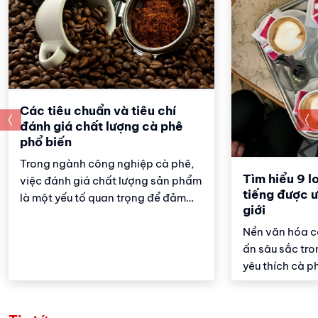
Các tiêu chuẩn và tiêu chí
prev
đánh giá chất lượng cà phê
phổ biến
Trong ngành công nghiệp cà phê,
Tìm hiểu 9 l
việc đánh giá chất lượng sản phẩm
tiếng được ư
là một yếu tố quan trọng để đảm
giới
bảo sự hài lòng của người tiêu
dùng. Các tiêu chuẩn đánh giá
Nền văn hóa cà
chất lượng cà phê phổ biến giúp
ấn sâu sắc tr
người sản xuất, người tiêu dùng và
yêu thích cà ph
các chuyên gia trong lĩnh vực này
Từ những tách
có thể định lượng và phân tích
cho đến những
được giá trị của từng loại cà phê.
mỗi loại cà ph