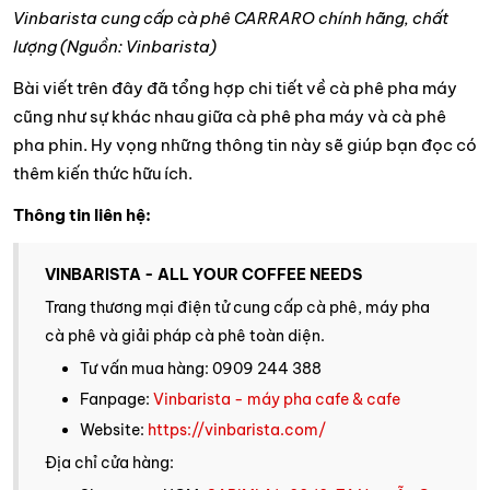
Vinbarista cung cấp cà phê CARRARO chính hãng, chất
lượng (Nguồn: Vinbarista)
Bài viết trên đây đã tổng hợp chi tiết về cà phê pha máy
cũng như sự khác nhau giữa cà phê pha máy và cà phê
pha phin. Hy vọng những thông tin này sẽ giúp bạn đọc có
thêm kiến thức hữu ích.
Thông tin liên hệ:
VINBARISTA - ALL YOUR COFFEE NEEDS
Trang thương mại điện tử cung cấp cà phê, máy pha
cà phê và giải pháp cà phê toàn diện.
Tư vấn mua hàng: 0909 244 388
Fanpage:
Vinbarista - máy pha cafe & cafe
Website:
https://vinbarista.com/
Địa chỉ cửa hàng: