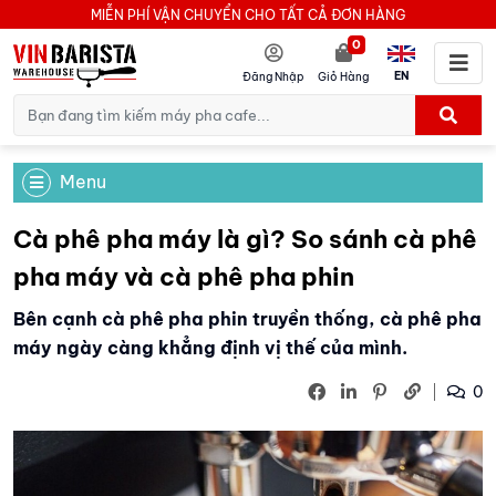
MIỄN PHÍ VẬN CHUYỂN CHO TẤT CẢ ĐƠN HÀNG
0
EN
Đăng Nhập
Giỏ Hàng
Menu
Cà phê pha máy là gì? So sánh cà phê
pha máy và cà phê pha phin
Bên cạnh cà phê pha phin truyền thống, cà phê pha
máy ngày càng khẳng định vị thế của mình.
0