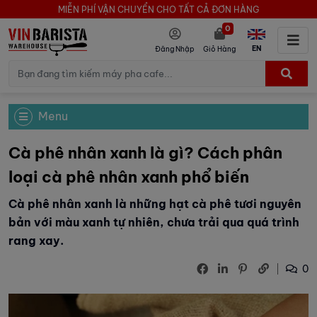
MIỄN PHÍ VẬN CHUYỂN CHO TẤT CẢ ĐƠN HÀNG
0
EN
Đăng Nhập
Giỏ Hàng
Menu
Cà phê nhân xanh là gì? Cách phân
loại cà phê nhân xanh phổ biến
Cà phê nhân xanh là những hạt cà phê tươi nguyên
bản với màu xanh tự nhiên, chưa trải qua quá trình
rang xay.
0