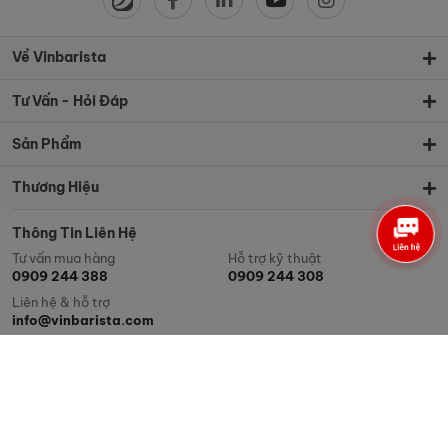
Về Vinbarista
Tư Vấn - Hỏi Đáp
Sản Phẩm
Thương Hiệu
Thông Tin Liên Hệ
Tư vấn mua hàng
Hỗ trợ kỹ thuật
0909 244 388
0909 244 308
Liên hệ & hỗ trợ
info@vinbarista.com
Hình thức thanh toán