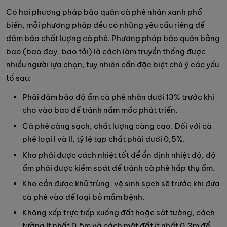
Có hai phương pháp bảo quản cà phê nhân xanh phổ
biến, mỗi phương pháp đều có những yêu cầu riêng để
đảm bảo chất lượng cà phê. Phương pháp bảo quản bằng
bao (bao đay, bao tải) là cách làm truyền thống được
nhiều người lựa chọn, tuy nhiên cần đặc biệt chú ý các yếu
tố sau:
Phải đảm bảo độ ẩm cà phê nhân dưới 13% trước khi
cho vào bao để tránh nấm mốc phát triển.
Cà phê càng sạch, chất lượng càng cao. Đối với cà
phê loại I và II, tỷ lệ tạp chất phải dưới 0,5%.
Kho phải được cách nhiệt tốt để ổn định nhiệt độ, độ
ẩm phải được kiểm soát để tránh cà phê hấp thụ ẩm.
Kho cần được khử trùng, vệ sinh sạch sẽ trước khi đưa
cà phê vào để loại bỏ mầm bệnh.
Không xếp trực tiếp xuống đất hoặc sát tường, cách
tường ít nhất 0,5m và cách mặt đất ít nhất 0,3m để