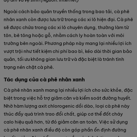
Ngoài cách bảo quản truyền thống trong bao tải, cà phê
nhân xanh còn được lưu trữ trong các xi lô hiện đại. Cà phê
sẽ được chứa trong các xi lô chuyên dụng, thường làm từ
tôn, bê tông hoặc gỗ, nhằm cách ly hoàn toàn với môi
trường bên ngoài. Phương pháp này mang lại nhiều lợi ích
vượt trội như tiết kiệm chi phí bao bì, kéo dài thời gian bảo
quản, tối ưu không gian lưu trữ và đặc biệt là tránh tình
trạng nén chặt cà phê.
Tác dụng của cà phê nhân xanh
Cà phê nhân xanh mang lại nhiều lợi ích cho sức khỏe, đặc
biệt trong việc hỗ trợ giảm cân và kiểm soát đường huyết.
Nhờ hàm lượng axit chlorogenic dồi dào, loại cà phê này
thúc đẩy quá trình trao đổi chất, giúp cơ thể đốt cháy
calo hiệu quả hơn, từ đó giảm cân an toàn. Việc sử dụng
cà phê nhân xanh điều độ còn góp phần ổn định đường