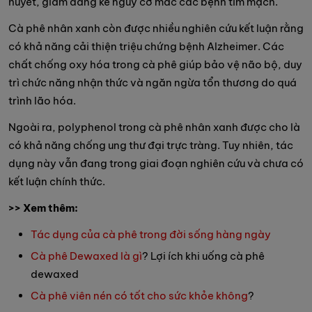
huyết, giảm đáng kể nguy cơ mắc các bệnh tim mạch.
Cà phê nhân xanh còn được nhiều nghiên cứu kết luận rằng
có khả năng cải thiện triệu chứng bệnh Alzheimer. Các
chất chống oxy hóa trong cà phê giúp bảo vệ não bộ, duy
trì chức năng nhận thức và ngăn ngừa tổn thương do quá
trình lão hóa.
Ngoài ra, polyphenol trong cà phê nhân xanh được cho là
có khả năng chống ung thư đại trực tràng. Tuy nhiên, tác
dụng này vẫn đang trong giai đoạn nghiên cứu và chưa có
kết luận chính thức.
>> Xem thêm:
Tác dụng của cà phê trong đời sống hàng ngày
Cà phê Dewaxed là gì
? Lợi ích khi uống cà phê
dewaxed
Cà phê viên nén có tốt cho sức khỏe không
?