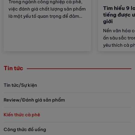
Trong ngành công nghiệp cà phê,
Tìm hiểu 9 l
việc đánh giá chất lượng sản phẩm
tiếng được ư
là một yếu tố quan trọng để đảm
giới
bảo sự hài lòng của người tiêu
dùng. Các tiêu chuẩn đánh giá
Nền văn hóa cà
chất lượng cà phê phổ biến giúp
ấn sâu sắc tr
người sản xuất, người tiêu dùng và
yêu thích cà ph
các chuyên gia trong lĩnh vực này
Từ những tách
có thể định lượng và phân tích
cho đến những
được giá trị của từng loại cà phê.
mỗi loại cà ph
Tin tức
Hãy cùng Vinbarista tìm hiểu tường
thức uống mà
tận về các tiêu chuẩn này trong bài
phong cách số
Tin tức/Sự kiện
viết dưới đây nhé!
thưởng thức. Bà
Vinbarista dướ
Review/Đánh giá sản phẩm
khám phá các 
tiếng, được yêu
Kiến thức cà phê
nhiều quốc gia
Công thức đồ uống