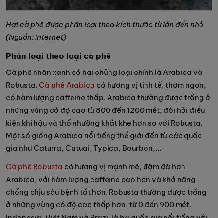
Hạt cà phê được phân loại theo kích thước từ lớn đến nhỏ
(Nguồn: Internet)
Phân loại theo loại cà phê
Cà phê nhân xanh có hai chủng loại chính là Arabica và
Robusta.
Cà phê Arabica
có hương vị tinh tế, thơm ngon,
có hàm lượng caffeine thấp. Arabica thường được trồng ở
những vùng có độ cao từ 800 đến 1200 mét, đòi hỏi điều
kiện khí hậu và thổ nhưỡng khắt khe hơn so với Robusta.
Một số giống Arabica nổi tiếng thế giới đến từ các quốc
gia như Caturra, Catuai, Typica, Bourbon,...
Cà phê Robusta
có hương vị mạnh mẽ, đậm đà hơn
Arabica, với hàm lượng caffeine cao hơn và khả năng
chống chịu sâu bệnh tốt hơn. Robusta thường được trồng
ở những vùng có độ cao thấp hơn, từ 0 đến 900 mét.
Indonesia, Việt Nam và Brazil là ba quốc gia nổi tiếng với