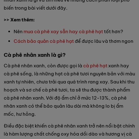
biến trong bài viết dưới đây.
>> Xem thêm:
Nên
mua cà phê xay sẵn hay cà phê hạt
tốt hơn?
Cách bảo quản cà phê hạt
để được lâu và thơm ngon
Cà phê nhân xanh là gì?
Cà phê nhân xanh, còn được gọi là
cà phê hạt
xanh hay
cà phê sống, là những hạt cà phê tươi nguyên bản với màu
xanh tự nhiên, chưa trải qua quá trình rang xay. Sau khi thu
hoạch và sơ chế cà phê tươi, ta sẽ thu được thành phẩm
cà phê nhân xanh. Với độ ẩm chỉ ở mức 12-13%, cà phê
nhân xanh có thể bảo quản lâu dài mà không lo bị ẩm
mốc, hư hỏng.
Điều đặc biệt khiến cà phê nhân xanh trở nên nổi bật chính
là hàm lượng chất chống oxy hóa dồi dào và hương vị cà