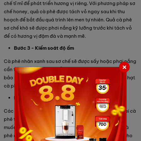
chế tỉ mỉ để phát triển hương vị riêng. Với phương pháp sơ
chế honey, quả cà phê được tách vỏ ngay sau khi thu
hoạch để bắt đầu quá trình lên men tự nhiên. Quả cà phê
sơ chế khô sẽ được phơi nắng kỹ lưỡng trước khi tách vỏ
để có hương vị đậm đà và mạnh mẽ.
Bước 3 - Kiểm soát độ ẩm
Cà phê nhân xanh sau sơ chế sẽ được sấy hoặc phơi nắng
cẩn thận đến khi đạt độ ẩm 12.5%. Đây là ngưỡng đảm
bảo chất lượng cho cà phê nhân xanh, giúp bảo quản hạt
cà phê luôn tươi ngon, tránh ẩm mốc.
Bước 4 - Sàng lọc và hoàn thiện
Các hạt cà phê sẽ được sàng lọc kỹ lưỡng để phân loại cà
phê theo kích thước và loại bỏ tạp chất không mong
muốn. Sau khi trải qua quá trình sàng lọc, những hạt cà
phê đạt chuẩn sẽ được đóng gói cẩn thận, sẵn sàng cho