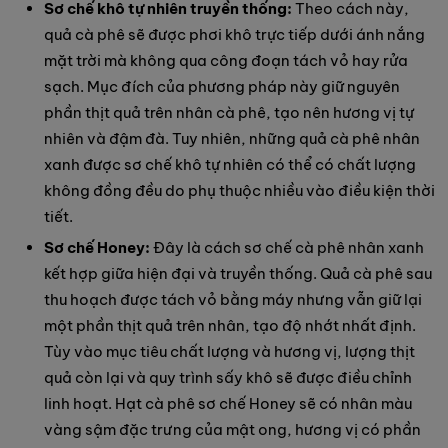
Sơ chế khô tự nhiên truyền thống:
Theo cách này,
quả cà phê sẽ được phơi khô trực tiếp dưới ánh nắng
mặt trời mà không qua công đoạn tách vỏ hay rửa
sạch. Mục đích của phương pháp này giữ nguyên
phần thịt quả trên nhân cà phê, tạo nên hương vị tự
nhiên và đậm đà. Tuy nhiên, những quả cà phê nhân
xanh được sơ chế khô tự nhiên có thể có chất lượng
không đồng đều do phụ thuộc nhiều vào điều kiện thời
tiết.
Sơ chế Honey:
Đây là cách sơ chế cà phê nhân xanh
kết hợp giữa hiện đại và truyền thống. Quả cà phê sau
thu hoạch được tách vỏ bằng máy nhưng vẫn giữ lại
một phần thịt quả trên nhân, tạo độ nhớt nhất định.
Tùy vào mục tiêu chất lượng và hương vị, lượng thịt
quả còn lại và quy trình sấy khô sẽ được điều chỉnh
linh hoạt. Hạt cà phê sơ chế Honey sẽ có nhân màu
vàng sậm đặc trưng của mật ong, hương vị có phần